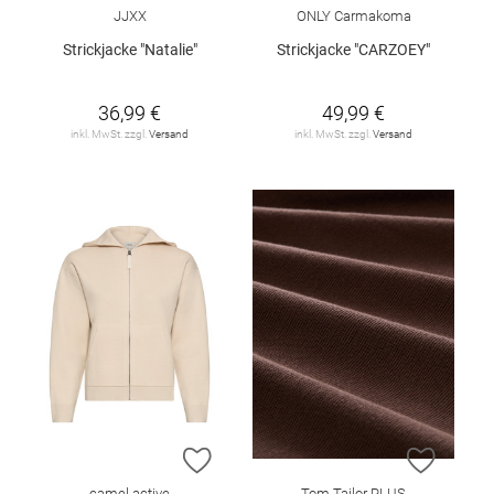
JJXX
ONLY Carmakoma
Strickjacke "Natalie"
Strickjacke "CARZOEY"
36,99 €
49,99 €
inkl. MwSt. zzgl.
Versand
inkl. MwSt. zzgl.
Versand
ZUR WUNSCHLISTE HINZUFÜGEN
ZUR W
camel active
Tom Tailor PLUS