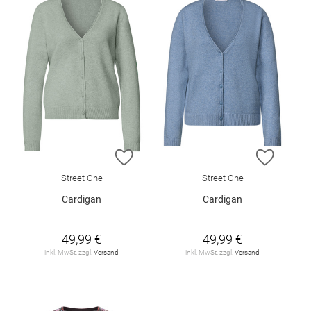
ZUR WUNSCHLISTE HINZUFÜGEN
ZUR W
Street One
Street One
Cardigan
Cardigan
49,99 €
49,99 €
inkl. MwSt. zzgl.
Versand
inkl. MwSt. zzgl.
Versand