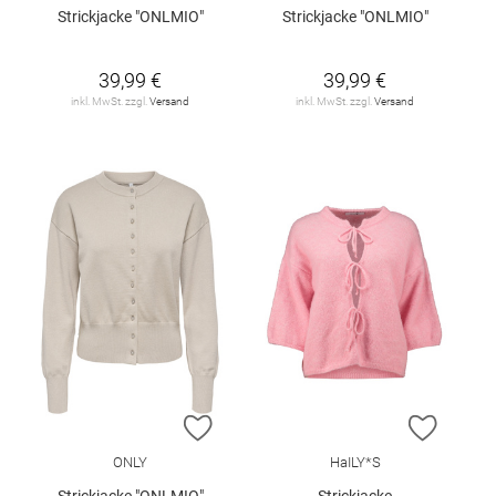
Strickjacke "ONLMIO"
Strickjacke "ONLMIO"
39,99 €
39,99 €
inkl. MwSt. zzgl.
Versand
inkl. MwSt. zzgl.
Versand
ZUR WUNSCHLISTE HINZUFÜGEN
ZUR W
ONLY
HaILY*S
Strickjacke "ONLMIO"
Strickjacke