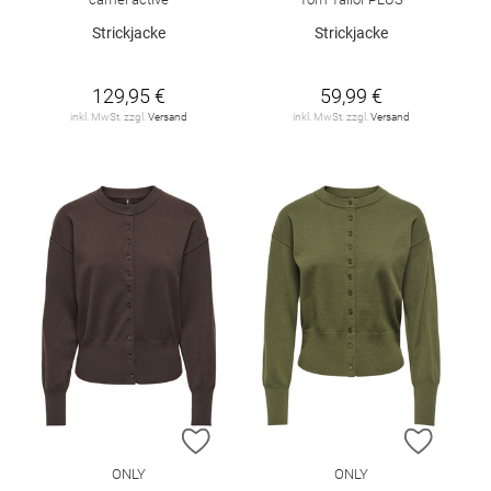
Strickjacke
Strickjacke
129,95 €
59,99 €
inkl. MwSt. zzgl.
Versand
inkl. MwSt. zzgl.
Versand
ZUR WUNSCHLISTE HINZUFÜGEN
ZUR W
ONLY
ONLY