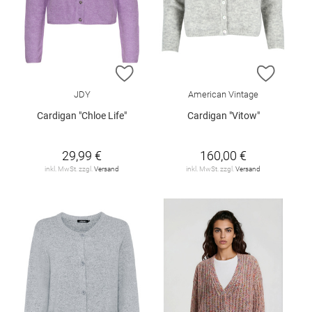
ZUR WUNSCHLISTE HINZUFÜGEN
ZUR W
JDY
American Vintage
Cardigan "Chloe Life"
Cardigan "Vitow"
29,99 €
160,00 €
inkl. MwSt. zzgl.
Versand
inkl. MwSt. zzgl.
Versand