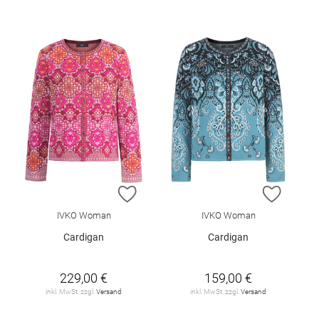
ZUR WUNSCHLISTE HINZUFÜGEN
ZUR W
IVKO Woman
IVKO Woman
Cardigan
Cardigan
229,00 €
159,00 €
inkl. MwSt. zzgl.
Versand
inkl. MwSt. zzgl.
Versand