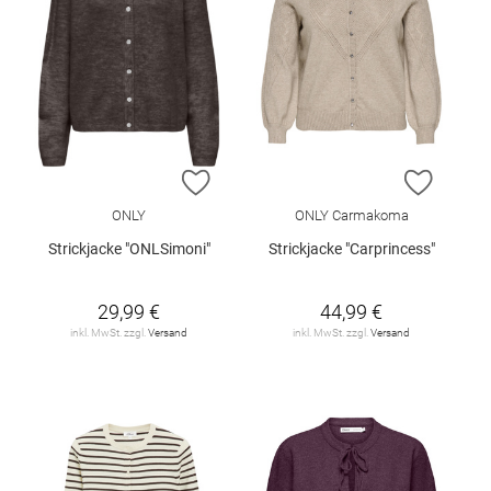
ZUR WUNSCHLISTE HINZUFÜGEN
ZUR W
ONLY
ONLY Carmakoma
Strickjacke "ONLSimoni"
Strickjacke "Carprincess"
29,99 €
44,99 €
inkl. MwSt. zzgl.
Versand
inkl. MwSt. zzgl.
Versand