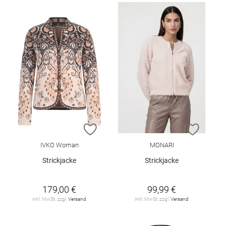
ZUR WUNSCHLISTE HINZUFÜGEN
ZUR W
IVKO Woman
MONARI
Strickjacke
Strickjacke
179,00 €
99,99 €
inkl. MwSt. zzgl.
Versand
inkl. MwSt. zzgl.
Versand