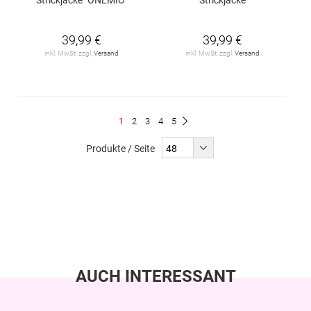
39,99 €
39,99 €
inkl. MwSt. zzgl.
Versand
inkl. MwSt. zzgl.
Versand
Seite
Du
Seite
Seite
Seite
Seite
1
2
3
4
5
Seite
Weiter
liest
Produkte / Seite
gerade
Seite
AUCH INTERESSANT