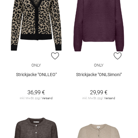
ZUR WUNSCHLISTE HINZUFÜGEN
ZUR W
ONLY
ONLY
Strickjacke "ONLLEO"
Strickjacke "ONLSimoni"
36,99 €
29,99 €
inkl. MwSt. zzgl.
Versand
inkl. MwSt. zzgl.
Versand