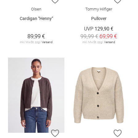
Olsen
Tommy Hilfiger
Cardigan "Henny"
Pullover
UVP
129,90 €
89,99 €
99,99 €
69,99 €
inkl. MwSt. zzgl.
Versand
inkl. MwSt. zzgl.
Versand
ZUR WUNSCHLISTE HINZUFÜGEN
ZUR W