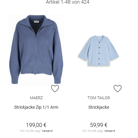
Artikel
1
-
48
von
424
ZUR WUNSCHLISTE HINZUFÜGEN
ZUR W
MAERZ
TOM TAILOR
Strickjacke Zip 1/1 Arm
Strickjacke
199,00 €
59,99 €
inkl. MwSt. zzgl.
Versand
inkl. MwSt. zzgl.
Versand