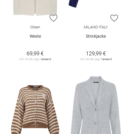
ZUR WUNSCHLISTE HINZUFÜGEN
ZUR W
Olsen
MILANO ITALY
Weste
Strickjacke
69,99 €
129,99 €
inkl. MwSt. zzgl.
Versand
inkl. MwSt. zzgl.
Versand