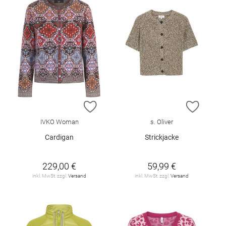
ZUR WUNSCHLISTE HINZUFÜGEN
ZUR W
IVKO Woman
s. Oliver
Cardigan
Strickjacke
229,00 €
59,99 €
inkl. MwSt. zzgl.
Versand
inkl. MwSt. zzgl.
Versand