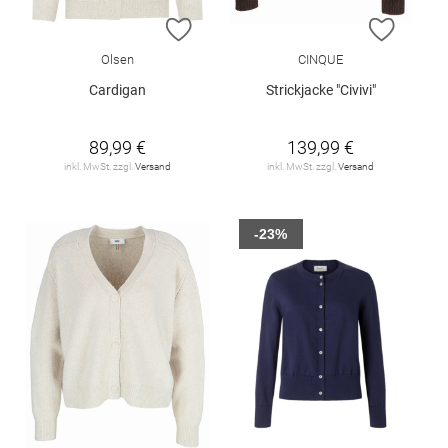
ZUR WUNSCHLISTE HINZUFÜGEN
ZUR W
Olsen
CINQUE
Cardigan
Strickjacke "Civivi"
89,99 €
139,99 €
inkl. MwSt. zzgl.
Versand
inkl. MwSt. zzgl.
Versand
-23%