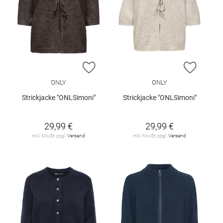
ZUR WUNSCHLISTE HINZUFÜGEN
ZUR W
ONLY
ONLY
Strickjacke "ONLSimoni"
Strickjacke "ONLSimoni"
29,99 €
29,99 €
inkl. MwSt. zzgl.
Versand
inkl. MwSt. zzgl.
Versand