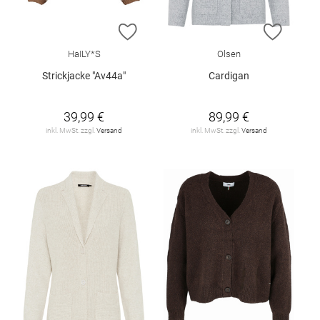
ZUR WUNSCHLISTE HINZUFÜGEN
ZUR W
HaILY*S
Olsen
Strickjacke "Av44a"
Cardigan
39,99 €
89,99 €
inkl. MwSt. zzgl.
Versand
inkl. MwSt. zzgl.
Versand