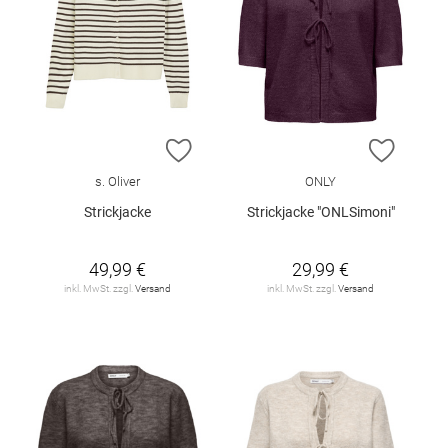
ZUR WUNSCHLISTE HINZUFÜGEN
ZUR W
s. Oliver
ONLY
Strickjacke
Strickjacke "ONLSimoni"
49,99 €
29,99 €
inkl. MwSt. zzgl.
Versand
inkl. MwSt. zzgl.
Versand