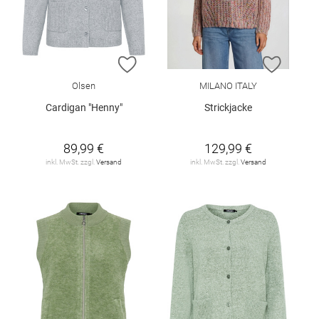
ZUR WUNSCHLISTE HINZUFÜGEN
ZUR W
Olsen
MILANO ITALY
Cardigan "Henny"
Strickjacke
89,99 €
129,99 €
inkl. MwSt. zzgl.
Versand
inkl. MwSt. zzgl.
Versand