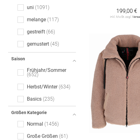
uni
1091
199,00 €
inkl. MwSt. zzgl.
Vers
melange
117
gestreift
66
gemustert
45
Denim
33
Saison
Ajour
26
Frühjahr/Sommer
652
floral
25
Herbst/Winter
634
Animalprint
17
Basics
235
kariert
12
Größen Kategorie
Motivprint
11
Normal
1456
Color-Blocking
10
Große Größen
61