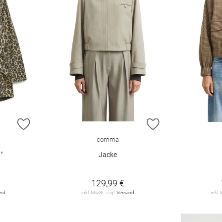
ZUR WUNSCHLISTE HINZUFÜGEN
ZUR WUNSCHLIST
comma
"
Jacke
129,99 €
and
inkl. MwSt. zzgl.
Versand
inkl.