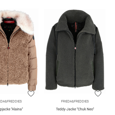
E HINZUFÜGEN
ZUR WUNSCHLISTE HINZUFÜGEN
ZUR W
EDA&FREDDIES
FRIEDA&FREDDIES
pjacke "Alaina"
Teddy-Jacke "Chuk Neo"