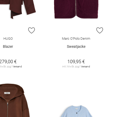
E HINZUFÜGEN
ZUR WUNSCHLISTE HINZUFÜGEN
ZUR W
HUGO
Marc O'Polo Denim
Blazer
Sweatjacke
279,00 €
109,95 €
 MwSt. zzgl.
Versand
inkl. MwSt. zzgl.
Versand