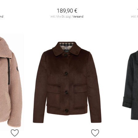
189,90 €
and
inkl. MwSt. zzgl.
Versand
inkl.
ZUR WUNSCHLISTE HINZUFÜGEN
ZUR WUNSCHLIST