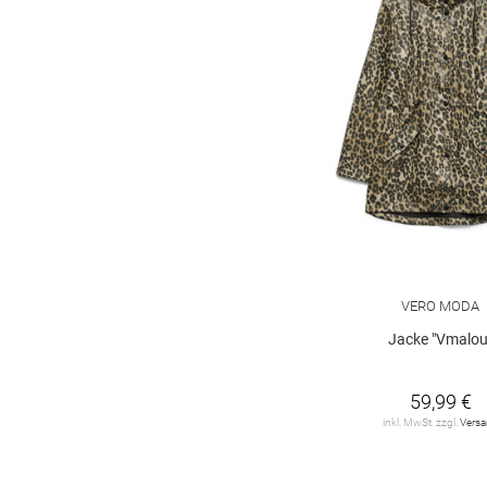
Frank Walder
20
G.I.G.A.
2
GANT
10
GARCIA
1
GIL BRET
63
GUIDO MARIA
KRETSCHMER
6
Green Goose
2
VERO MODA
Jacke "Vmalou
HERZEN'S
ANGELEGENHEIT
1
59,99 €
HUGO
21
inkl. MwSt. zzgl.
Vers
HaILY*S
13