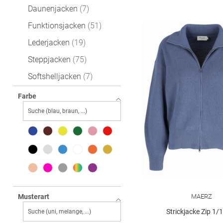
Daunenjacken
7
Funktionsjacken
51
Lederjacken
19
Steppjacken
75
Softshelljacken
7
Wolljacke
27
Farbe
Blousons
49
Fleecejacken
3
Jeansjacken
36
Parkas
20
Trenchcoats
6
Sweatjacken
40
MAERZ
Musterart
Strickjacke Zip 1/