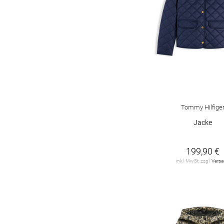
DENIM Tom Tailor
7
DIDRIKSONS
6
DORISSTREICH
8
DRYKORN
8
ELISABETTA
FRANCHI
2
Tommy Hilfige
ESSENTIEL
ANTWERP
3
Jacke
ESTELOU
3
199,90 €
FRAPP
2
inkl. MwSt. zzgl.
Vers
FRIEDA&FREDDIES
9
FUCHS SCHMITT
65
FYNCH-HATTON
4