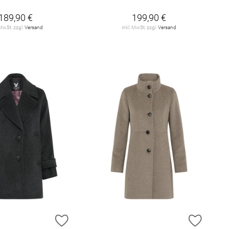
189,90 €
199,90 €
 MwSt. zzgl.
Versand
inkl. MwSt. zzgl.
Versand
E HINZUFÜGEN
ZUR WUNSCHLISTE HINZUFÜGEN
ZUR W