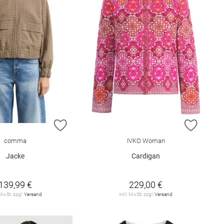
E HINZUFÜGEN
ZUR WUNSCHLISTE HINZUFÜGEN
ZUR W
comma
IVKO Woman
Jacke
Cardigan
139,99 €
229,00 €
 MwSt. zzgl.
Versand
inkl. MwSt. zzgl.
Versand