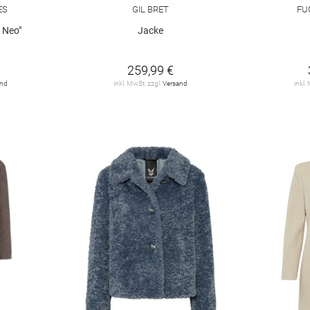
ES
GIL BRET
FU
 Neo"
Jacke
259,99 €
and
inkl. MwSt. zzgl.
Versand
inkl.