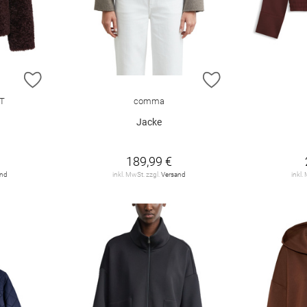
ZUR WUNSCHLISTE HINZUFÜGEN
ZUR WUNSCHLIST
T
comma
Jacke
189,99 €
and
inkl. MwSt. zzgl.
Versand
inkl.