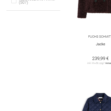
52
507
54
54/56
Barbara Lebek
90
Betty & Co
16
Betty Barclay
30
Buena Vista
1
FUCHS SCHMIT
Jacke
CABRINI
2
CARTOON
20
239,99 €
inkl. MwSt. zzgl.
Vers
CECIL
1
CINQUE
13
CLARINA
10
CLOSED
3
Chelsea Rose
2