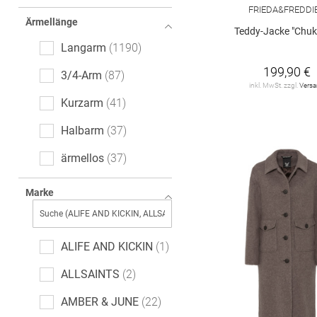
Logoprint
10
FRIEDA&FREDDI
Ärmellänge
leopard
9
Teddy-Jacke "Chuk
Langarm
1190
Fischgrätmuster
8
199,90 €
3/4-Arm
87
Hahnentritt
5
inkl. MwSt. zzgl.
Vers
Kurzarm
41
Paisley-Muster
5
Halbarm
37
cable_knit
5
ärmellos
37
All-Over-Print (AOP)
4
7/8-Arm
3
Marke
Tartan
4
extra kurzer Arm
1
gepunktet
4
ALIFE AND KICKIN
1
Used-Effekte
3
ALLSAINTS
2
Ethno
2
AMBER & JUNE
22
Farbverlauf
2