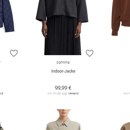
ZUR WUNSCHLISTE HINZUFÜGEN
ZUR WUNSCHLIST
r
comma
Indoor-Jacke
99,99 €
and
inkl. MwSt. zzgl.
Versand
inkl.