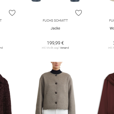
ZUR WUNSCHLISTE HINZUFÜGEN
ZUR WUNSCHLIST
T
FUCHS SCHMITT
FU
Jacke
Wo
199,99 €
and
inkl. MwSt. zzgl.
Versand
inkl.