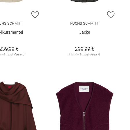
E HINZUFÜGEN
ZUR WUNSCHLISTE HINZUFÜGEN
ZUR W
CHS SCHMITT
FUCHS SCHMITT
llkurzmantel
Jacke
239,99 €
299,99 €
 MwSt. zzgl.
Versand
inkl. MwSt. zzgl.
Versand