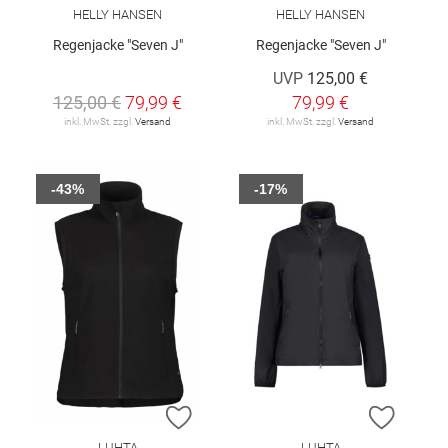
HELLY HANSEN
HELLY HANSEN
Regenjacke "Seven J"
Regenjacke "Seven J"
UVP
125,00 €
125,00 €
79,99 €
79,99 €
inkl. MwSt. zzgl.
Versand
inkl. MwSt. zzgl.
Versand
-43%
-17%
ZUR WUNSCHLISTE HINZUFÜGEN
ZUR W
LUHTA
LUHTA