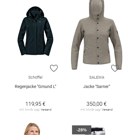
ZUR WUNSCHLISTE HINZUFÜGEN
ZUR W
Schöffel
SALEWA
Regenjacke "Gmund L"
Jacke "Sarner"
119,95 €
350,00 €
inkl. MwSt. zzgl.
Versand
inkl. MwSt. zzgl.
Versand
-28%