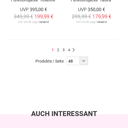
UVP
395,00 €
UVP
350,00 €
349,99 €
199,99 €
299,99 €
179,99 €
inkl. MwSt. zzgl.
Versand
inkl. MwSt. zzgl.
Versand
Seite
Du
Seite
Seite
Seite
1
2
3
4
Seite
Weiter
liest
Produkte / Seite
gerade
Seite
AUCH INTERESSANT