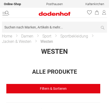
Online-Shop
Posthausen
Kaltenkirchen
Su
Home
Damen
Sport
Sportbekleidung
Jacken & Westen
Westen
WESTEN
ALLE PRODUKTE
Filtern & Sortieren