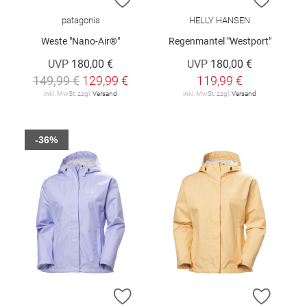
patagonia
HELLY HANSEN
Weste "Nano-Air®"
Regenmantel "Westport"
UVP
180,00 €
UVP
180,00 €
149,99 €
129,99 €
119,99 €
inkl. MwSt. zzgl.
Versand
inkl. MwSt. zzgl.
Versand
-36%
ZUR WUNSCHLISTE HINZUFÜGEN
ZUR W