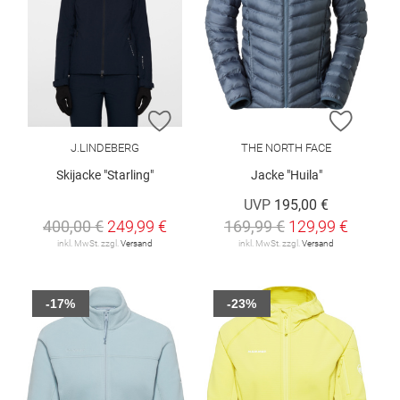
ZUR WUNSCHLISTE HINZUFÜGEN
ZUR W
J.LINDEBERG
THE NORTH FACE
Skijacke "Starling"
Jacke "Huila"
UVP
195,00 €
400,00 €
249,99 €
169,99 €
129,99 €
inkl. MwSt. zzgl.
Versand
inkl. MwSt. zzgl.
Versand
-17%
-23%