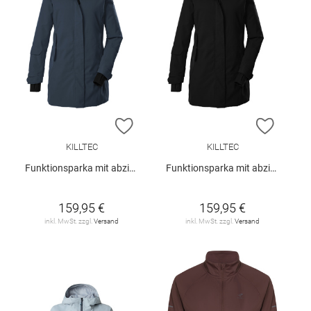
ZUR WUNSCHLISTE HINZUFÜGEN
ZUR W
KILLTEC
KILLTEC
Funktionsparka mit abzippbarer Kapuze
Funktionsparka mit abzippbarer Kapuze
159,95 €
159,95 €
inkl. MwSt. zzgl.
Versand
inkl. MwSt. zzgl.
Versand