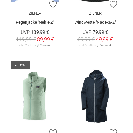
ZUR WUNSCHLISTE HINZUFÜGEN
ZUR W
ZIENER
ZIENER
Regenjacke "Nehle-Z"
Windweste "Nadeka-Z"
UVP
139,99 €
UVP
79,99 €
119,99 €
89,99 €
69,99 €
49,99 €
inkl. MwSt. zzgl.
Versand
inkl. MwSt. zzgl.
Versand
-13%
ZUR WUNSCHLISTE HINZUFÜGEN
ZUR W