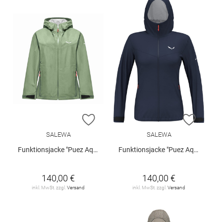
ZUR WUNSCHLISTE HINZUFÜGEN
ZUR W
SALEWA
SALEWA
Funktionsjacke "Puez Aqua W"
Funktionsjacke "Puez Aqua W"
140,00 €
140,00 €
inkl. MwSt. zzgl.
Versand
inkl. MwSt. zzgl.
Versand