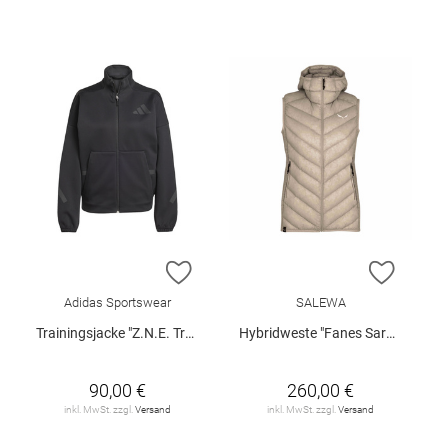
ZUR WUNSCHLISTE HINZUFÜGEN
ZUR W
Adidas Sportswear
SALEWA
Trainingsjacke "Z.N.E. Tracktop"
Hybridweste "Fanes Sarner"
90,00 €
260,00 €
inkl. MwSt. zzgl.
Versand
inkl. MwSt. zzgl.
Versand