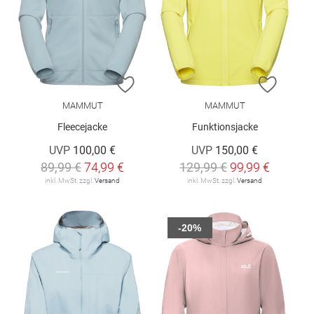
ZUR WUNSCHLISTE HINZUFÜGEN
ZUR W
MAMMUT
MAMMUT
Fleecejacke
Funktionsjacke
UVP
100,00 €
UVP
150,00 €
89,99 €
74,99 €
129,99 €
99,99 €
inkl. MwSt. zzgl.
Versand
inkl. MwSt. zzgl.
Versand
-20%