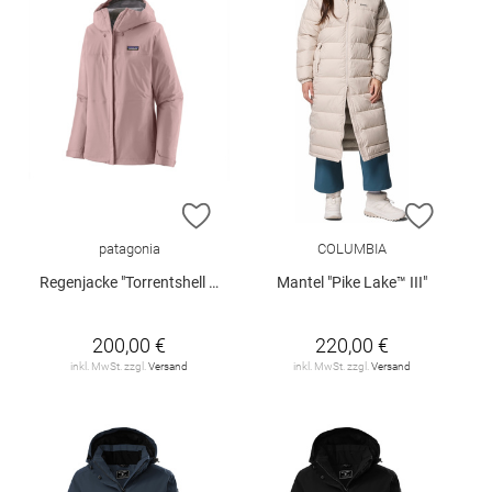
ZUR WUNSCHLISTE HINZUFÜGEN
ZUR W
patagonia
COLUMBIA
Regenjacke "Torrentshell 3L Rain"
Mantel "Pike Lake™ III"
200,00 €
220,00 €
inkl. MwSt. zzgl.
Versand
inkl. MwSt. zzgl.
Versand