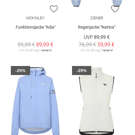
ZUR WUNSCHLISTE HINZUFÜGEN
ZUR W
MCKINLEY
ZIENER
Funktionsjacke "Adia"
Regenjacke "Natina"
UVP
89,99 €
99,99 €
89,99 €
76,99 €
59,99 €
inkl. MwSt. zzgl.
Versand
inkl. MwSt. zzgl.
Versand
-25%
-29%