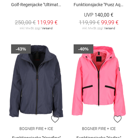
Golf-Regenjacke "Ultimate365 Tour Climaproof"
Funktionsjacke "Puez Aqua W"
UVP
140,00 €
250,00 €
119,99 €
119,99 €
99,99 €
inkl. MwSt. zzgl.
Versand
inkl. MwSt. zzgl.
Versand
-43%
-40%
ZUR WUNSCHLISTE HINZUFÜGEN
ZUR W
BOGNER FIRE + ICE
BOGNER FIRE + ICE
Funktionsjacke "Yosefine"
Funktionsjacke "Yadira"