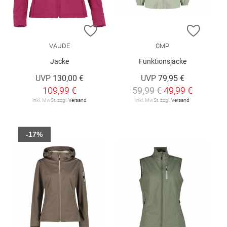
ZUR WUNSCHLISTE HINZUFÜGEN
ZUR W
VAUDE
CMP
Jacke
Funktionsjacke
UVP
130,00 €
UVP
79,95 €
109,99 €
59,99 €
49,99 €
inkl. MwSt. zzgl.
Versand
inkl. MwSt. zzgl.
Versand
-17%