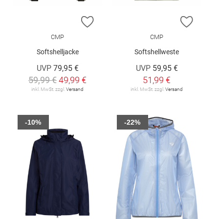
ZUR WUNSCHLISTE HINZUFÜGEN
ZUR W
CMP
CMP
Softshelljacke
Softshellweste
UVP
79,95 €
UVP
59,95 €
59,99 €
49,99 €
51,99 €
inkl. MwSt. zzgl.
Versand
inkl. MwSt. zzgl.
Versand
-10%
-22%