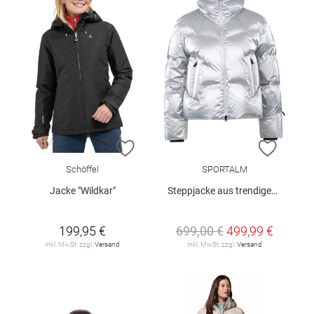
ZUR WUNSCHLISTE HINZUFÜGEN
ZUR W
Schöffel
SPORTALM
Jacke "Wildkar"
Steppjacke aus trendigem Metallic-Nylon
199,95 €
699,00 €
499,99 €
inkl. MwSt. zzgl.
Versand
inkl. MwSt. zzgl.
Versand