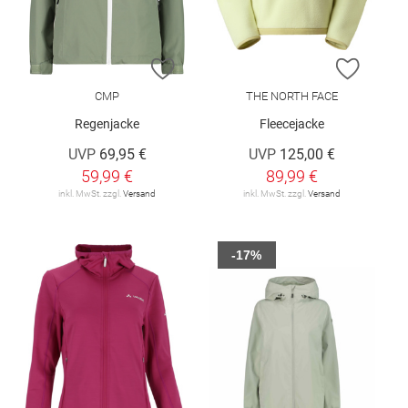
ZUR WUNSCHLISTE HINZUFÜGEN
ZUR W
CMP
THE NORTH FACE
Regenjacke
Fleecejacke
UVP
69,95 €
UVP
125,00 €
59,99 €
89,99 €
inkl. MwSt. zzgl.
Versand
inkl. MwSt. zzgl.
Versand
-17%