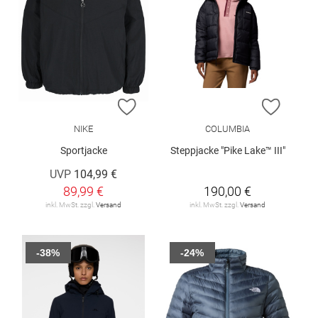
ZUR WUNSCHLISTE HINZUFÜGEN
ZUR W
NIKE
COLUMBIA
Sportjacke
Steppjacke "Pike Lake™ III"
UVP
104,99 €
89,99 €
190,00 €
inkl. MwSt. zzgl.
Versand
inkl. MwSt. zzgl.
Versand
-38%
-24%