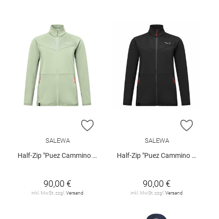
ZUR WUNSCHLISTE HINZUFÜGEN
ZUR W
SALEWA
SALEWA
Half-Zip "Puez Cammino Polarlight"
Half-Zip "Puez Cammino Polarlight"
90,00 €
90,00 €
inkl. MwSt. zzgl.
Versand
inkl. MwSt. zzgl.
Versand