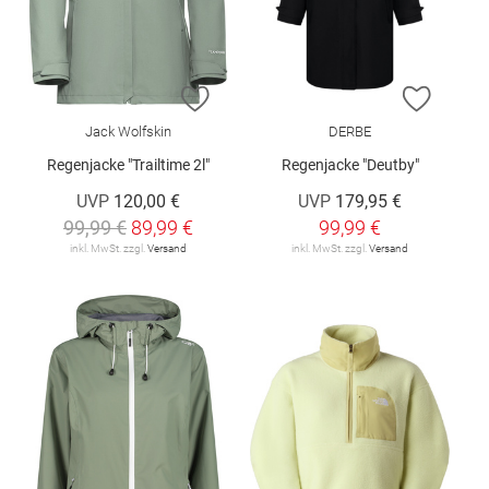
ZUR WUNSCHLISTE HINZUFÜGEN
ZUR W
Jack Wolfskin
DERBE
Regenjacke "Trailtime 2l"
Regenjacke "Deutby"
UVP
120,00 €
UVP
179,95 €
99,99 €
89,99 €
99,99 €
inkl. MwSt. zzgl.
Versand
inkl. MwSt. zzgl.
Versand