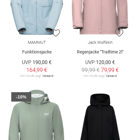
ZUR WUNSCHLISTE HINZUFÜGEN
ZUR W
MAMMUT
Jack Wolfskin
Funktionsjacke
Regenjacke "Trailtime 2l"
UVP
190,00 €
UVP
120,00 €
164,99 €
99,99 €
79,99 €
inkl. MwSt. zzgl.
Versand
inkl. MwSt. zzgl.
Versand
-10%