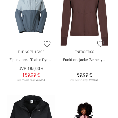
ZUR WUNSCHLISTE HINZUFÜGEN
ZUR W
THE NORTH FACE
ENERGETICS
Zip-in-Jacke "Diablo Dynamic"
Funktionsjacke "Semenya III"
UVP
185,00 €
159,99 €
59,99 €
inkl. MwSt. zzgl.
Versand
inkl. MwSt. zzgl.
Versand