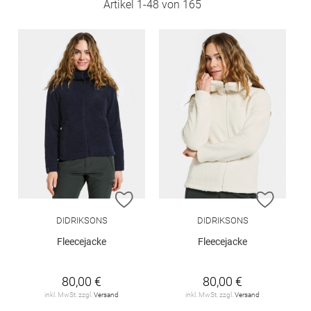
Artikel
1
-
48
von
165
ZUR WUNSCHLISTE HINZUFÜGEN
ZUR W
DIDRIKSONS
DIDRIKSONS
Fleecejacke
Fleecejacke
80,00 €
80,00 €
inkl. MwSt. zzgl.
Versand
inkl. MwSt. zzgl.
Versand