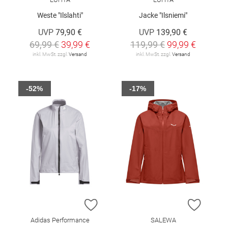
Weste "Ilslahti"
Jacke "Ilsniemi"
UVP
79,90 €
UVP
139,90 €
69,99 €
39,99 €
119,99 €
99,99 €
inkl. MwSt. zzgl.
Versand
inkl. MwSt. zzgl.
Versand
-52%
-17%
ZUR WUNSCHLISTE HINZUFÜGEN
ZUR W
Adidas Performance
SALEWA