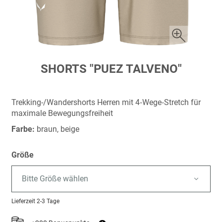
Zum
SHORTS "PUEZ TALVENO"
Anfang
der
Bildergalerie
Trekking-/Wandershorts Herren mit 4‑Wege‑Stretch für
springen
maximale Bewegungsfreiheit
Farbe:
braun, beige
Größe
Bitte Größe wählen
Lieferzeit
2-3 Tage