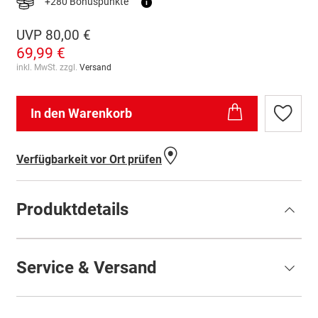
+280 Bonuspunkte
i
UVP
80,00 €
69,99 €
inkl. MwSt. zzgl.
Versand
In den Warenkorb
Zur
Wunschl
hinzufü
Verfügbarkeit vor Ort prüfen
Produktdetails
Service & Versand