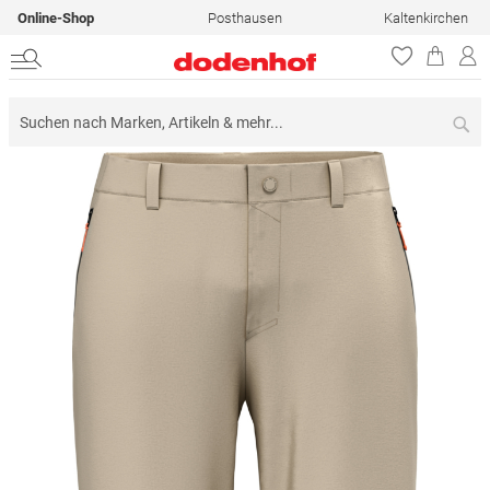
Online-Shop
Posthausen
Kaltenkirchen
Su
Zum
Ende
der
Bildergalerie
springen