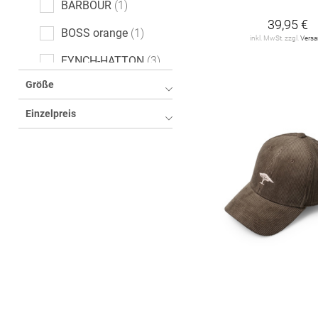
BARBOUR
1
39,95 €
BOSS orange
1
inkl. MwSt. zzgl.
Vers
FYNCH-HATTON
3
Größe
GOORIN BROS.
13
Einzelpreis
LES DEUX
3
Levi's
2
MOOSE KNUCKLES
1
Marc O'Polo Denim
3
PARAJUMPERS
2
PEGADOR
1
PROHIBITED
1