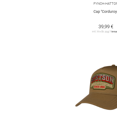
FYNCH-HATTO
Polo Ralph Lauren
5
Cap "Corduroy
S. Oliver Black Label
1
39,99 €
SEIDENFALTER
3
inkl. MwSt. zzgl.
Vers
STETSON
23
STRELLSON
1
TOM TAILOR
2
Tommy Hilfiger
1
camel active
5