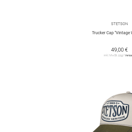
STETSON
Trucker Cap "Vintage 
49,00 €
inkl. MwSt. zzgl.
Vers