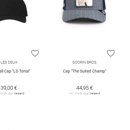
E HINZUFÜGEN
ZUR WUNSCHLISTE HINZUFÜGEN
ZUR W
LES DEUX
GOORIN BROS.
ll Cap "LD Tonal"
Cap "The Suited Champ"
39,00 €
44,95 €
 MwSt. zzgl.
Versand
inkl. MwSt. zzgl.
Versand