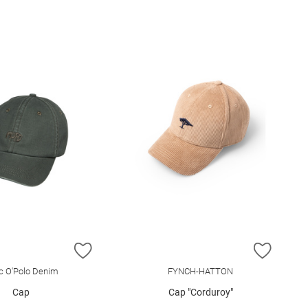
E HINZUFÜGEN
ZUR WUNSCHLISTE HINZUFÜGEN
ZUR W
c O'Polo Denim
FYNCH-HATTON
Cap
Cap "Corduroy"