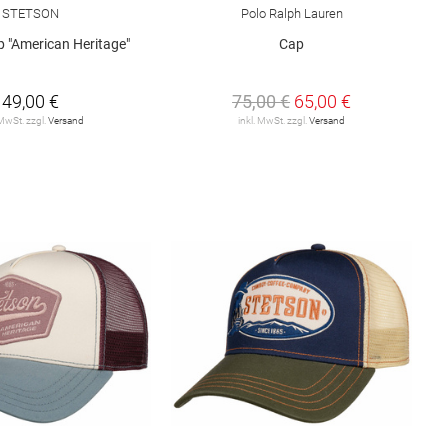
STETSON
Polo Ralph Lauren
p "American Heritage"
Cap
49,00 €
75,00 €
65,00 €
 MwSt. zzgl.
Versand
inkl. MwSt. zzgl.
Versand