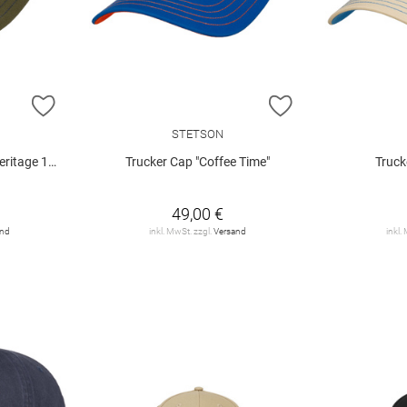
ZUR WUNSCHLISTE HINZUFÜGEN
ZUR WUNSCHLIST
STETSON
tage 1865"
Trucker Cap "Coffee Time"
Truck
49,00 €
and
inkl. MwSt. zzgl.
Versand
inkl.