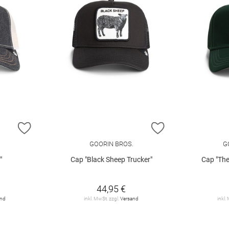
ZUR WUNSCHLISTE HINZUFÜGEN
ZUR WUNSCHLIST
.
GOORIN BROS.
G
"
Cap "Black Sheep Trucker"
Cap "The
44,95 €
and
inkl. MwSt. zzgl.
Versand
inkl.