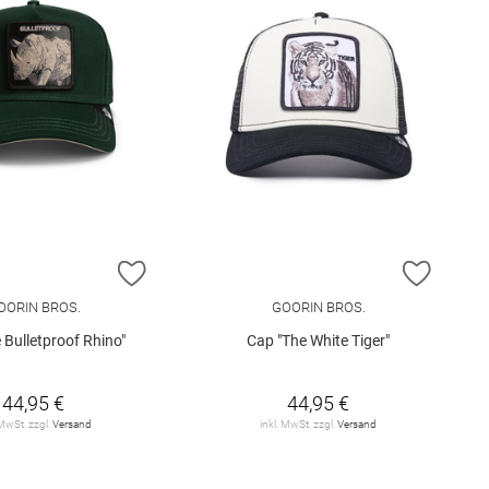
E HINZUFÜGEN
ZUR WUNSCHLISTE HINZUFÜGEN
ZUR W
OORIN BROS.
GOORIN BROS.
 Bulletproof Rhino"
Cap "The White Tiger"
44,95 €
44,95 €
 MwSt. zzgl.
Versand
inkl. MwSt. zzgl.
Versand