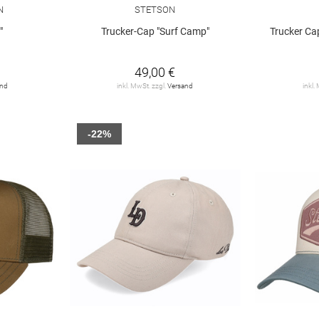
N
STETSON
"
Trucker-Cap "Surf Camp"
Trucker Ca
49,00 €
and
inkl. MwSt. zzgl.
Versand
inkl.
-22%