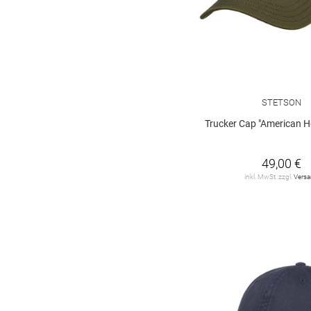
STETSON
Trucker Cap "American Heri
49,00 €
inkl. MwSt. zzgl.
Vers