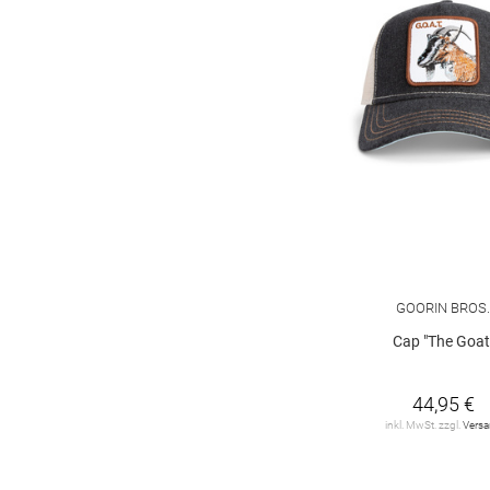
GOORIN BROS
Cap "The Goat
44,95 €
inkl. MwSt. zzgl.
Vers