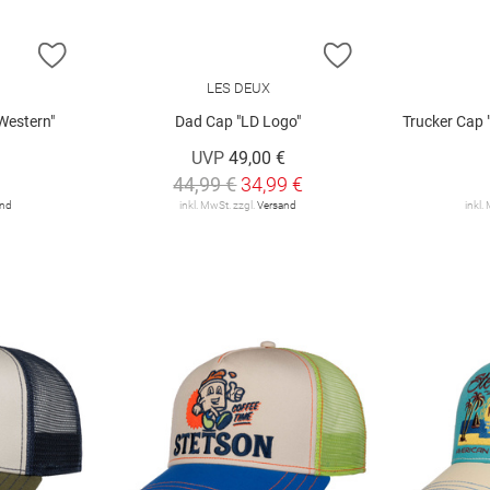
ZUR WUNSCHLISTE HINZUFÜGEN
ZUR WUNSCHLIST
LES DEUX
Western"
Dad Cap "LD Logo"
Trucker Cap "1
UVP
49,00 €
44,99 €
34,99 €
and
inkl. MwSt. zzgl.
Versand
inkl.