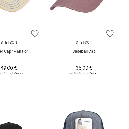
E HINZUFÜGEN
ZUR WUNSCHLISTE HINZUFÜGEN
ZUR W
STETSON
STETSON
er Cap "Mahalo"
Baseball Cap
49,00 €
35,00 €
 MwSt. zzgl.
Versand
inkl. MwSt. zzgl.
Versand