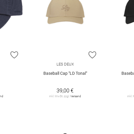
ZUR WUNSCHLISTE HINZUFÜGEN
ZUR WUNSCHLIST
LES DEUX
Baseball Cap "LD Tonal"
Baseba
39,00 €
and
inkl. MwSt. zzgl.
Versand
inkl.