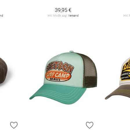
39,95 €
and
inkl. MwSt. zzgl.
Versand
inkl.
ZUR WUNSCHLISTE HINZUFÜGEN
ZUR WUNSCHLIST