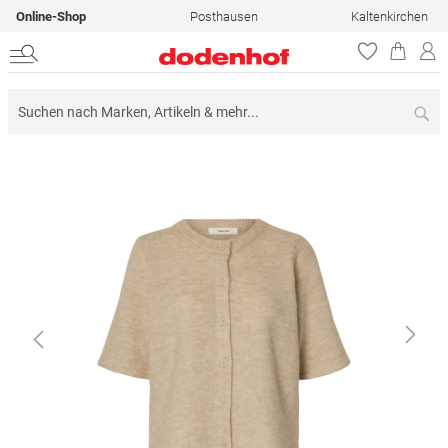
Online-Shop
Posthausen
Kaltenkirchen
Su
Zum
Ende
der
Bildergalerie
springen