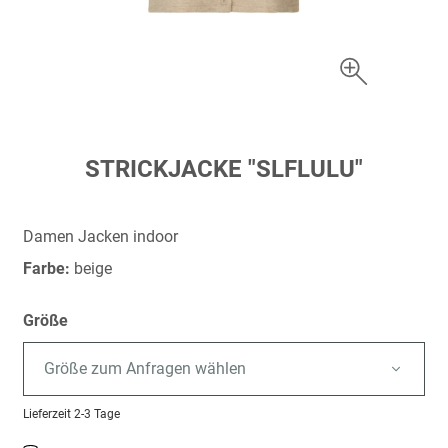
Zum
STRICKJACKE "SLFLULU"
Anfang
der
Bildergalerie
Damen Jacken indoor
springen
Farbe:
beige
Größe
Größe zum Anfragen wählen
Lieferzeit
2-3 Tage