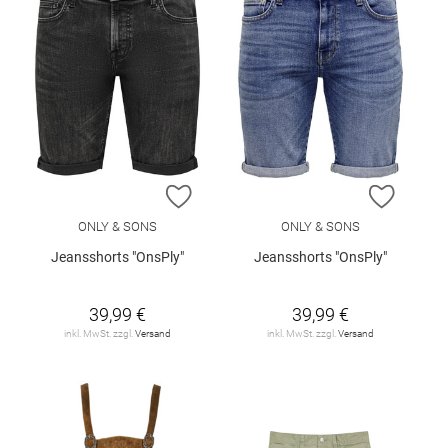
ZUR WUNSCHLISTE HINZUFÜGEN
ZUR W
ONLY & SONS
ONLY & SONS
Jeansshorts "OnsPly"
Jeansshorts "OnsPly"
39,99 €
39,99 €
inkl. MwSt. zzgl.
Versand
inkl. MwSt. zzgl.
Versand