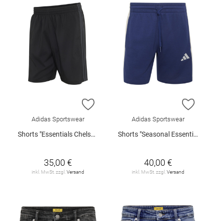
ZUR WUNSCHLISTE HINZUFÜGEN
ZUR W
Adidas Sportswear
Adidas Sportswear
Shorts "Essentials Chelsea Lite"
Shorts "Seasonal Essentials"
35,00 €
40,00 €
inkl. MwSt. zzgl.
Versand
inkl. MwSt. zzgl.
Versand