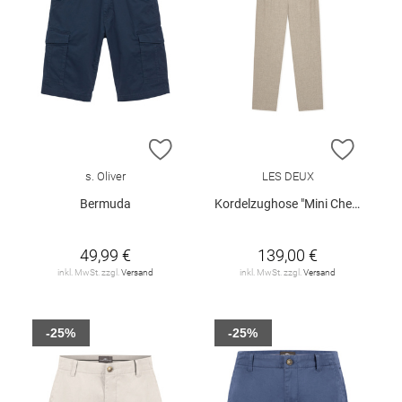
ZUR WUNSCHLISTE HINZUFÜGEN
ZUR W
s. Oliver
LES DEUX
Bermuda
Kordelzughose "Mini Check"
49,99 €
139,00 €
inkl. MwSt. zzgl.
Versand
inkl. MwSt. zzgl.
Versand
-25%
-25%