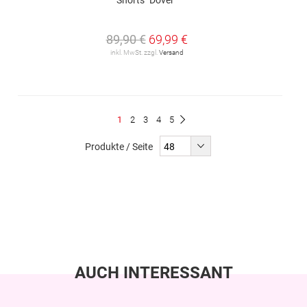
89,90 €
69,99 €
inkl. MwSt. zzgl.
Versand
Seite
Du
Seite
Seite
Seite
Seite
1
2
3
4
5
Seite
Weiter
liest
Produkte / Seite
gerade
Seite
AUCH INTERESSANT