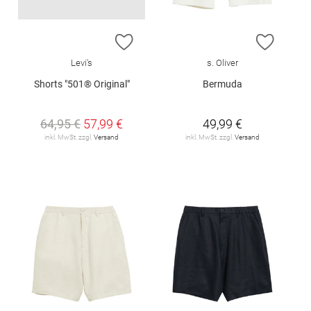
ZUR WUNSCHLISTE HINZUFÜGEN
ZUR W
Levi's
s. Oliver
Shorts "501® Original"
Bermuda
64,95 €
57,99 €
49,99 €
inkl. MwSt. zzgl.
Versand
inkl. MwSt. zzgl.
Versand