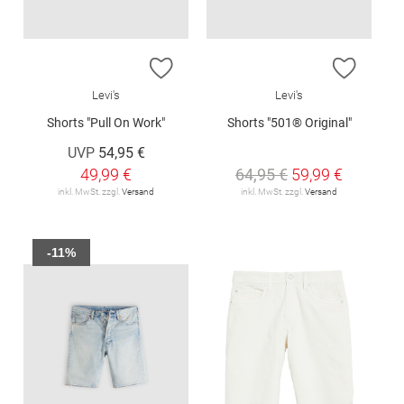
ZUR WUNSCHLISTE HINZUFÜGEN
ZUR W
Levi's
Levi's
Shorts "Pull On Work"
Shorts "501® Original"
UVP
54,95 €
49,99 €
64,95 €
59,99 €
inkl. MwSt. zzgl.
Versand
inkl. MwSt. zzgl.
Versand
-11%