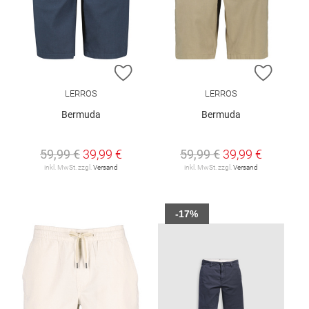
ZUR WUNSCHLISTE HINZUFÜGEN
ZUR W
LERROS
LERROS
Bermuda
Bermuda
59,99 €
39,99 €
59,99 €
39,99 €
inkl. MwSt. zzgl.
Versand
inkl. MwSt. zzgl.
Versand
-17%