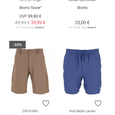
Shorts "Dover"
Shorts
UVP
99,90 €
49,99 €
39,99 €
33,00 €
inkl. MwSt. zzgl.
Versand
inkl. MwSt. zzgl.
Versand
-10%
ZUR WUNSCHLISTE HINZUFÜGEN
ZUR W
DRYKORN
Polo Ralph Lauren