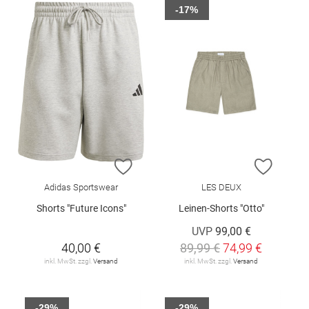
-17%
ZUR WUNSCHLISTE HINZUFÜGEN
ZUR W
Adidas Sportswear
LES DEUX
Shorts "Future Icons"
Leinen-Shorts "Otto"
UVP
99,00 €
40,00 €
89,99 €
74,99 €
inkl. MwSt. zzgl.
Versand
inkl. MwSt. zzgl.
Versand
-29%
-29%