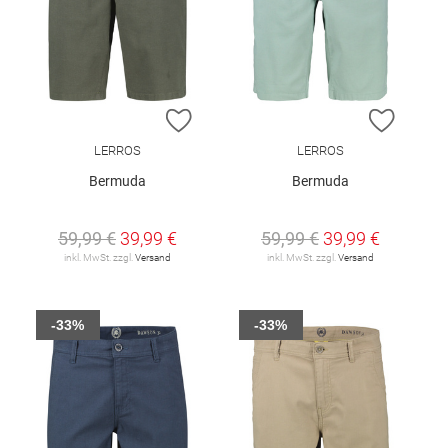
ZUR WUNSCHLISTE HINZUFÜGEN
ZUR W
LERROS
LERROS
Bermuda
Bermuda
59,99 €
39,99 €
59,99 €
39,99 €
inkl. MwSt. zzgl.
Versand
inkl. MwSt. zzgl.
Versand
-33%
-33%