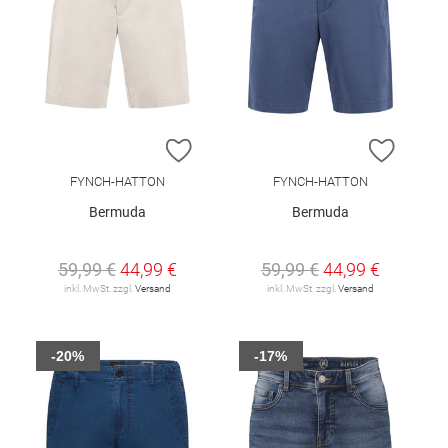
ZUR WUNSCHLISTE HINZUFÜGEN
ZUR W
FYNCH-HATTON
FYNCH-HATTON
Bermuda
Bermuda
59,99 €
44,99 €
59,99 €
44,99 €
inkl. MwSt. zzgl.
Versand
inkl. MwSt. zzgl.
Versand
-20%
-17%