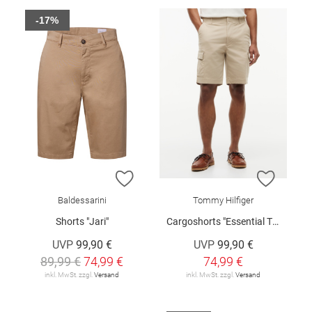
-17%
ZUR WUNSCHLISTE HINZUFÜGEN
ZUR W
Baldessarini
Tommy Hilfiger
Shorts "Jari"
Cargoshorts "Essential Twill"
UVP
99,90 €
UVP
99,90 €
89,99 €
74,99 €
74,99 €
inkl. MwSt. zzgl.
Versand
inkl. MwSt. zzgl.
Versand