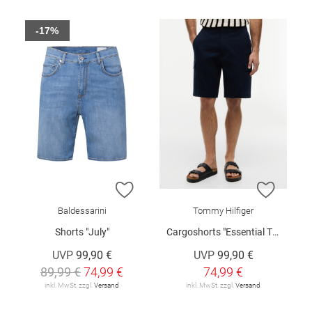
-17%
ZUR WUNSCHLISTE HINZUFÜGEN
ZUR W
Baldessarini
Tommy Hilfiger
Shorts "July"
Cargoshorts "Essential Twill"
UVP
99,90 €
UVP
99,90 €
89,99 €
74,99 €
74,99 €
inkl. MwSt. zzgl.
Versand
inkl. MwSt. zzgl.
Versand