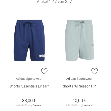
Artikel
1
-
47
von
357
ZUR WUNSCHLISTE HINZUFÜGEN
ZUR W
Adidas Sportswear
Adidas Sportswear
Shorts "Essentials Linear"
Shorts "All Season FT"
33,00 €
40,00 €
inkl. MwSt. zzgl.
Versand
inkl. MwSt. zzgl.
Versand