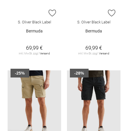
ZUR WUNSCHLISTE HINZUFÜGEN
ZUR W
S. Oliver Black Label
S. Oliver Black Label
Bermuda
Bermuda
69,99 €
69,99 €
inkl. MwSt. zzgl.
Versand
inkl. MwSt. zzgl.
Versand
-25%
-28%