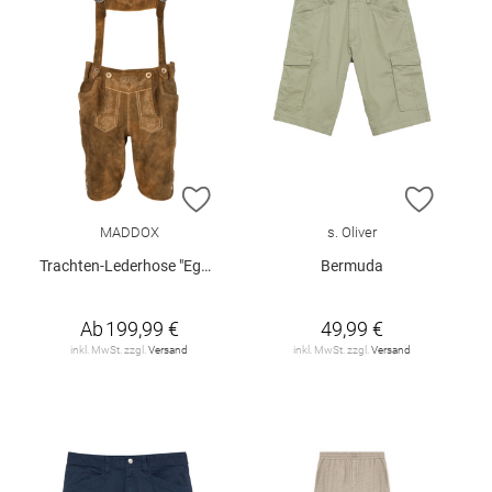
ZUR WUNSCHLISTE HINZUFÜGEN
ZUR W
MADDOX
s. Oliver
Trachten-Lederhose "Egbert"
Bermuda
Ab
199,99 €
49,99 €
inkl. MwSt. zzgl.
Versand
inkl. MwSt. zzgl.
Versand