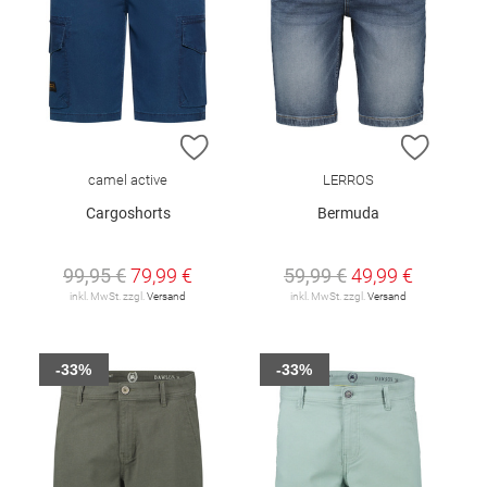
ZUR WUNSCHLISTE HINZUFÜGEN
ZUR W
camel active
LERROS
Cargoshorts
Bermuda
99,95 €
79,99 €
59,99 €
49,99 €
inkl. MwSt. zzgl.
Versand
inkl. MwSt. zzgl.
Versand
-33%
-33%