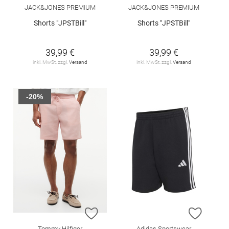
JACK&JONES PREMIUM
JACK&JONES PREMIUM
Shorts "JPSTBill"
Shorts "JPSTBill"
39,99 €
39,99 €
inkl. MwSt. zzgl.
Versand
inkl. MwSt. zzgl.
Versand
-20%
ZUR WUNSCHLISTE HINZUFÜGEN
ZUR W
Tommy Hilfiger
Adidas Sportswear