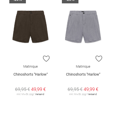
ZUR WUNSCHLISTE HINZUFÜGEN
ZUR W
Matinique
Matinique
Chinoshorts "Harlow"
Chinoshorts "Harlow"
69,95 €
49,99 €
69,95 €
49,99 €
inkl. MwSt. zzgl.
Versand
inkl. MwSt. zzgl.
Versand