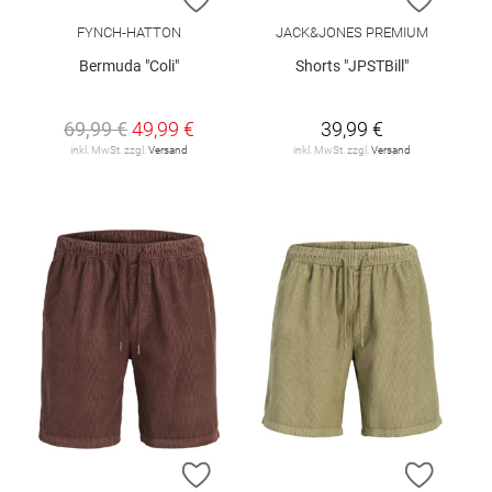
FYNCH-HATTON
JACK&JONES PREMIUM
Bermuda "Coli"
Shorts "JPSTBill"
69,99 €
49,99 €
39,99 €
inkl. MwSt. zzgl.
Versand
inkl. MwSt. zzgl.
Versand
ZUR WUNSCHLISTE HINZUFÜGEN
ZUR W