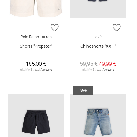
ZUR WUNSCHLISTE HINZUFÜGEN
ZUR W
Polo Ralph Lauren
Levi's
Shorts "Prepster"
Chinoshorts "XX II"
165,00 €
59,95 €
49,99 €
inkl. MwSt. zzgl.
Versand
inkl. MwSt. zzgl.
Versand
-8%