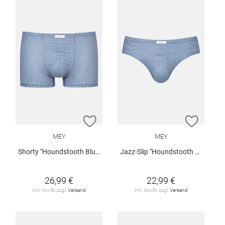
ZUR WUNSCHLISTE HINZUFÜGEN
ZUR W
MEY
MEY
Shorty "Houndstooth Blue"
Jazz-Slip "Houndstooth Blue"
26,99 €
22,99 €
inkl. MwSt. zzgl.
Versand
inkl. MwSt. zzgl.
Versand