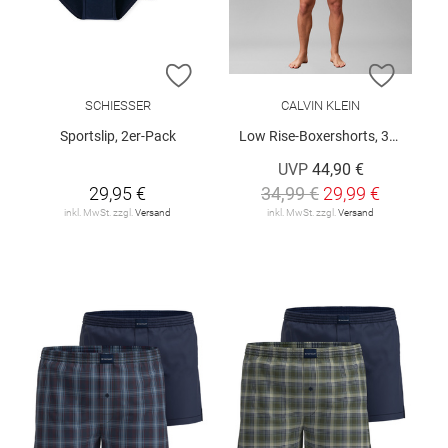
ZUR WUNSCHLISTE HINZUFÜGEN
ZUR W
SCHIESSER
CALVIN KLEIN
Sportslip, 2er-Pack
Low Rise-Boxershorts, 3er-Pack
UVP
44,90 €
29,95 €
34,99 €
29,99 €
inkl. MwSt. zzgl.
Versand
inkl. MwSt. zzgl.
Versand