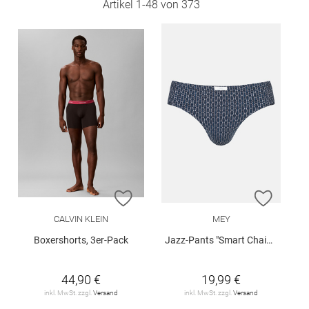
Artikel
1
-
48
von
373
ZUR WUNSCHLISTE HINZUFÜGEN
ZUR W
CALVIN KLEIN
MEY
Boxershorts, 3er-Pack
Jazz-Pants "Smart Chains"
44,90 €
19,99 €
inkl. MwSt. zzgl.
Versand
inkl. MwSt. zzgl.
Versand