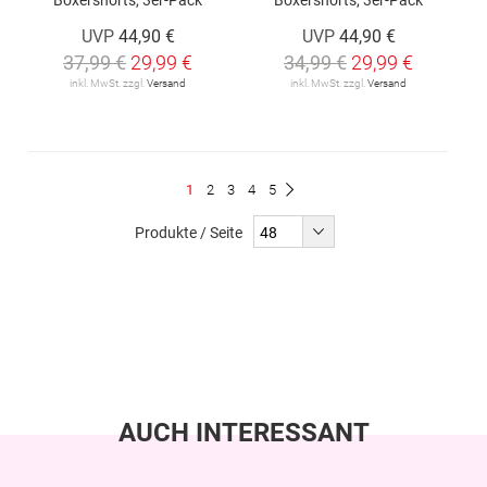
UVP
44,90 €
UVP
44,90 €
37,99 €
29,99 €
34,99 €
29,99 €
inkl. MwSt. zzgl.
Versand
inkl. MwSt. zzgl.
Versand
Seite
Du
Seite
Seite
Seite
Seite
1
2
3
4
5
Seite
Weiter
liest
Produkte / Seite
gerade
Seite
AUCH INTERESSANT