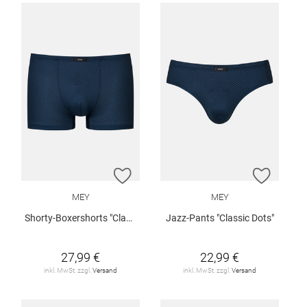
ZUR WUNSCHLISTE HINZUFÜGEN
ZUR W
MEY
MEY
Shorty-Boxershorts "Classic Dots"
Jazz-Pants "Classic Dots"
27,99 €
22,99 €
inkl. MwSt. zzgl.
Versand
inkl. MwSt. zzgl.
Versand