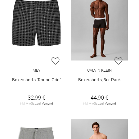
ZUR WUNSCHLISTE HINZUFÜGEN
ZUR W
MEY
CALVIN KLEIN
Boxershorts "Round Grid"
Boxershorts, 3er-Pack
32,99 €
44,90 €
inkl. MwSt. zzgl.
Versand
inkl. MwSt. zzgl.
Versand