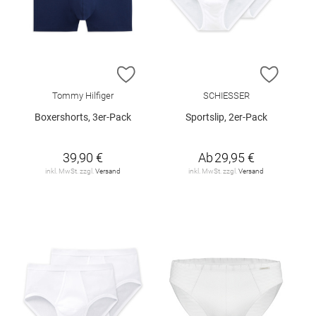
ZUR WUNSCHLISTE HINZUFÜGEN
ZUR W
Tommy Hilfiger
SCHIESSER
Boxershorts, 3er-Pack
Sportslip, 2er-Pack
39,90 €
Ab
29,95 €
inkl. MwSt. zzgl.
Versand
inkl. MwSt. zzgl.
Versand