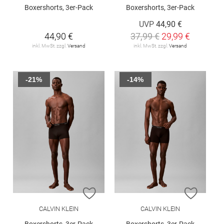
Boxershorts, 3er-Pack
Boxershorts, 3er-Pack
UVP
44,90 €
44,90 €
37,99 €
29,99 €
inkl. MwSt. zzgl.
Versand
inkl. MwSt. zzgl.
Versand
-21%
-14%
ZUR WUNSCHLISTE HINZUFÜGEN
ZUR W
CALVIN KLEIN
CALVIN KLEIN
Boxershorts, 3er-Pack
Boxershorts, 3er-Pack