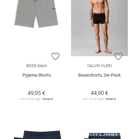
ZUR WUNSCHLISTE HINZUFÜGEN
ZUR W
BOSS black
CALVIN KLEIN
Pyjama-Shorts
Boxershorts, 3er-Pack
49,95 €
44,90 €
inkl. MwSt. zzgl.
Versand
inkl. MwSt. zzgl.
Versand