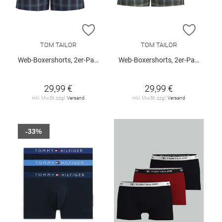
ZUR WUNSCHLISTE HINZUFÜGEN
ZUR W
TOM TAILOR
TOM TAILOR
Web-Boxershorts, 2er-Pack
Web-Boxershorts, 2er-Pack
29,99 €
29,99 €
inkl. MwSt. zzgl.
Versand
inkl. MwSt. zzgl.
Versand
-33%