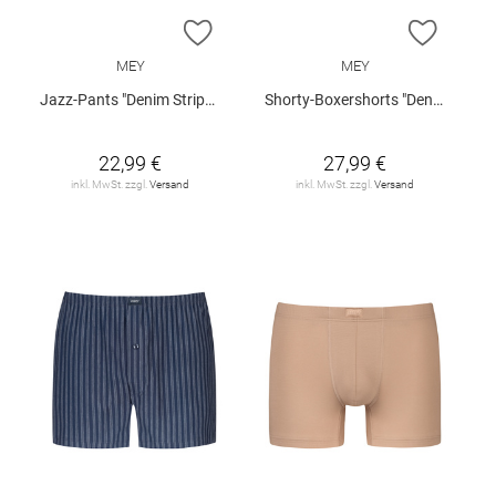
ZUR WUNSCHLISTE HINZUFÜGEN
ZUR W
MEY
MEY
Jazz-Pants "Denim Stripes"
Shorty-Boxershorts "Denim Stripes"
22,99 €
27,99 €
inkl. MwSt. zzgl.
Versand
inkl. MwSt. zzgl.
Versand