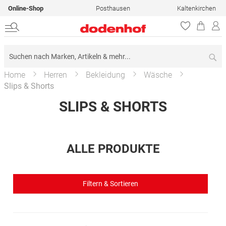
Online-Shop
Posthausen
Kaltenkirchen
Su
Home
Herren
Bekleidung
Wäsche
Slips & Shorts
SLIPS & SHORTS
ALLE PRODUKTE
Filtern & Sortieren