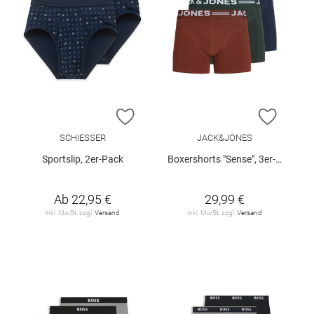
ZUR WUNSCHLISTE HINZUFÜGEN
ZUR W
SCHIESSER
JACK&JONES
Sportslip, 2er-Pack
Boxershorts "Sense", 3er-Pack
Ab
22,95 €
29,99 €
inkl. MwSt. zzgl.
Versand
inkl. MwSt. zzgl.
Versand