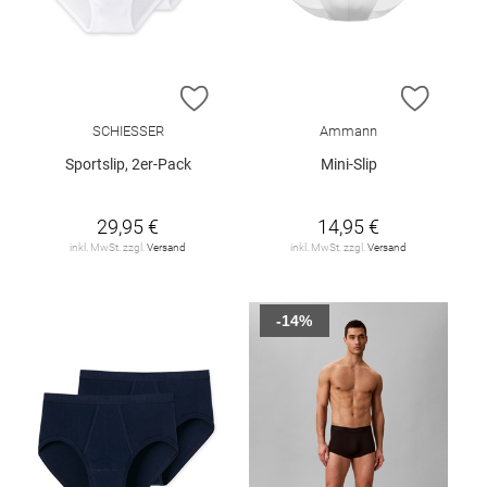
ZUR WUNSCHLISTE HINZUFÜGEN
ZUR W
SCHIESSER
Ammann
Sportslip, 2er-Pack
Mini-Slip
29,95 €
14,95 €
inkl. MwSt. zzgl.
Versand
inkl. MwSt. zzgl.
Versand
-14%