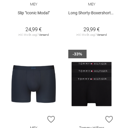
MEY
MEY
Slip "Iconic Modal"
Long Shorty-Boxershorts "Iconic Modal"
24,99 €
29,99 €
inkl. MwSt. zzgl.
Versand
inkl. MwSt. zzgl.
Versand
-33%
ZUR WUNSCHLISTE HINZUFÜGEN
ZUR W
MEY
Tommy Hilfiger