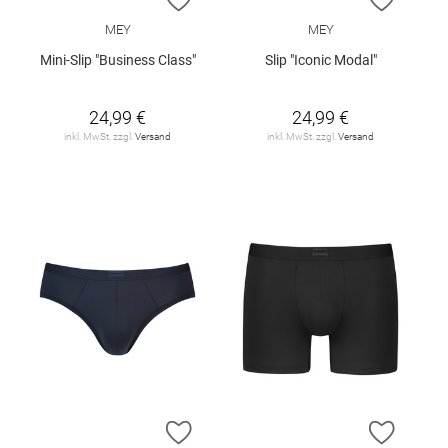
MEY
MEY
Mini-Slip "Business Class"
Slip "Iconic Modal"
24,99 €
24,99 €
inkl. MwSt. zzgl.
Versand
inkl. MwSt. zzgl.
Versand
ZUR WUNSCHLISTE HINZUFÜGEN
ZUR W