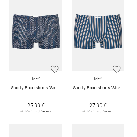
ZUR WUNSCHLISTE HINZUFÜGEN
ZUR W
MEY
MEY
Shorty-Boxershorts "Smart Chains"
Shorty-Boxershorts "Stream Stripes"
25,99 €
27,99 €
inkl. MwSt. zzgl.
Versand
inkl. MwSt. zzgl.
Versand