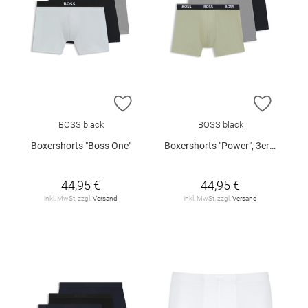
ZUR WUNSCHLISTE HINZUFÜGEN
ZUR W
BOSS black
BOSS black
Boxershorts "Boss One"
Boxershorts "Power", 3er-Pack
44,95 €
44,95 €
inkl. MwSt. zzgl.
Versand
inkl. MwSt. zzgl.
Versand