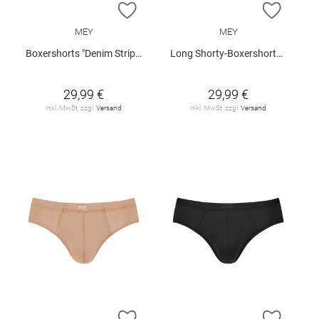
ZUR WUNSCHLISTE HINZUFÜGEN
ZUR W
MEY
MEY
Boxershorts "Denim Stripes"
Long Shorty-Boxershorts "Business Class"
29,99 €
29,99 €
inkl. MwSt. zzgl.
Versand
inkl. MwSt. zzgl.
Versand
ZUR WUNSCHLISTE HINZUFÜGEN
ZUR W