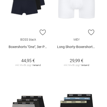
ZUR WUNSCHLISTE HINZUFÜGEN
ZUR W
BOSS black
MEY
Boxershorts "One", 3er-Pack
Long Shorty-Boxershorts "Business Class"
44,95 €
29,99 €
inkl. MwSt. zzgl.
Versand
inkl. MwSt. zzgl.
Versand