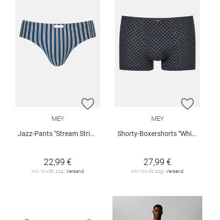
ZUR WUNSCHLISTE HINZUFÜGEN
ZUR W
MEY
MEY
Jazz-Pants "Stream Stripes"
Shorty-Boxershorts "White Squares"
22,99 €
27,99 €
inkl. MwSt. zzgl.
Versand
inkl. MwSt. zzgl.
Versand