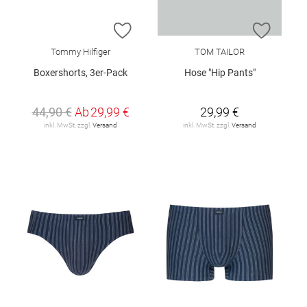
ZUR WUNSCHLISTE HINZUFÜGEN
ZUR W
Tommy Hilfiger
TOM TAILOR
Boxershorts, 3er-Pack
Hose "Hip Pants"
44,90 €
Ab
29,99 €
29,99 €
inkl. MwSt. zzgl.
Versand
inkl. MwSt. zzgl.
Versand