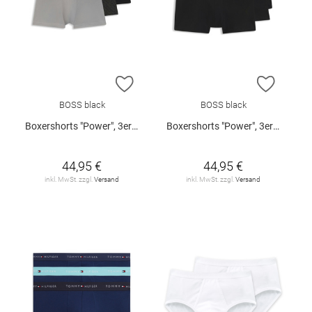
ZUR WUNSCHLISTE HINZUFÜGEN
ZUR W
BOSS black
BOSS black
Boxershorts "Power", 3er-Pack
Boxershorts "Power", 3er-Pack
44,95 €
44,95 €
inkl. MwSt. zzgl.
Versand
inkl. MwSt. zzgl.
Versand