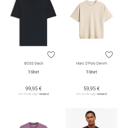
ZUR WUNSCHLISTE HINZUFÜGEN
ZUR W
BOSS black
Marc O'Polo Denim
T-Shirt
T-Shirt
99,95 €
59,95 €
inkl. MwSt. zzgl.
Versand
inkl. MwSt. zzgl.
Versand