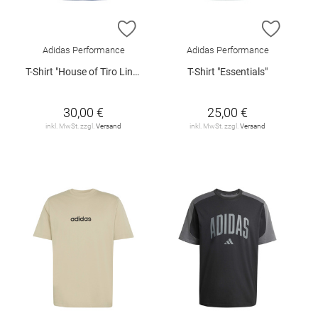
ZUR WUNSCHLISTE HINZUFÜGEN
ZUR W
Adidas Performance
Adidas Performance
T-Shirt "House of Tiro Linear"
T-Shirt "Essentials"
30,00 €
25,00 €
inkl. MwSt. zzgl.
Versand
inkl. MwSt. zzgl.
Versand