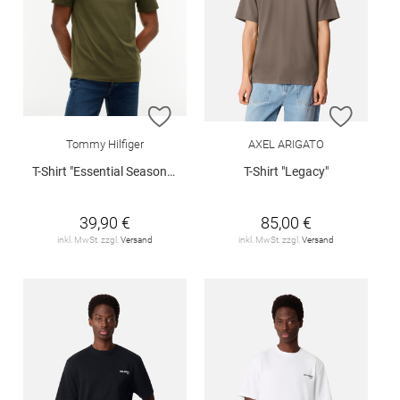
ZUR WUNSCHLISTE HINZUFÜGEN
ZUR W
Tommy Hilfiger
AXEL ARIGATO
T-Shirt "Essential Seasonal"
T-Shirt "Legacy"
39,90 €
85,00 €
inkl. MwSt. zzgl.
Versand
inkl. MwSt. zzgl.
Versand