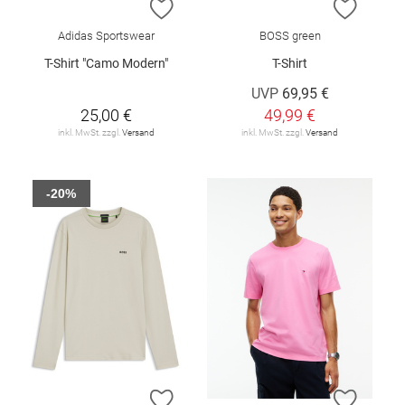
ZUR WUNSCHLISTE HINZUFÜGEN
ZUR W
Adidas Sportswear
BOSS green
T-Shirt "Camo Modern"
T-Shirt
UVP
69,95 €
25,00 €
49,99 €
inkl. MwSt. zzgl.
Versand
inkl. MwSt. zzgl.
Versand
-20%
ZUR WUNSCHLISTE HINZUFÜGEN
ZUR W