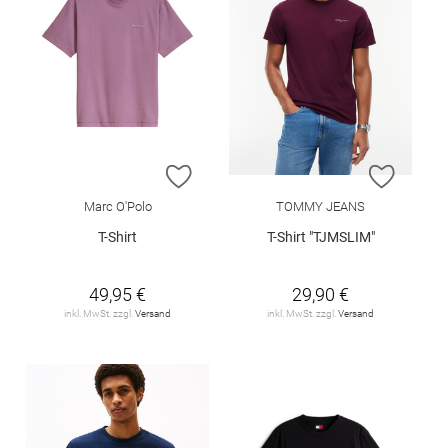
ZUR WUNSCHLISTE HINZUFÜGEN
ZUR W
Marc O'Polo
TOMMY JEANS
T-Shirt
T-Shirt "TJMSLIM"
49,95 €
29,90 €
inkl. MwSt. zzgl.
Versand
inkl. MwSt. zzgl.
Versand