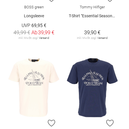
BOSS green
Tommy Hilfiger
Longsleeve
T-Shirt "Essential Seasonal"
UVP
69,95 €
49,99 €
Ab
39,99 €
39,90 €
inkl. MwSt. zzgl.
Versand
inkl. MwSt. zzgl.
Versand
ZUR WUNSCHLISTE HINZUFÜGEN
ZUR W