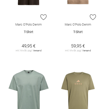
ZUR WUNSCHLISTE HINZUFÜGEN
ZUR W
Marc O'Polo Denim
Marc O'Polo Denim
T-Shirt
T-Shirt
49,95 €
59,95 €
inkl. MwSt. zzgl.
Versand
inkl. MwSt. zzgl.
Versand