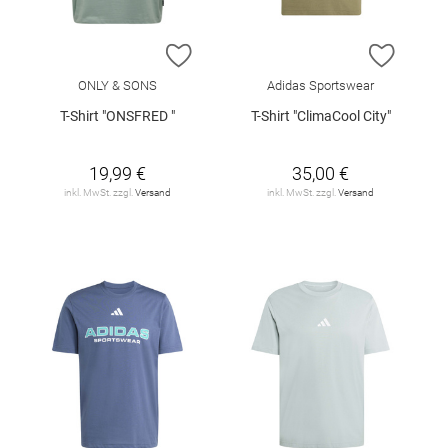
ZUR WUNSCHLISTE HINZUFÜGEN
ZUR W
ONLY & SONS
Adidas Sportswear
T-Shirt "ONSFRED "
T-Shirt "ClimaCool City"
19,99 €
35,00 €
inkl. MwSt. zzgl.
Versand
inkl. MwSt. zzgl.
Versand