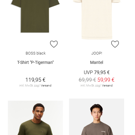
ZUR WUNSCHLISTE HINZUFÜGEN
ZUR W
BOSS black
JOOP!
T-Shirt "P-Tigerman"
Mantel
UVP
79,95 €
119,95 €
69,99 €
59,99 €
inkl. MwSt. zzgl.
Versand
inkl. MwSt. zzgl.
Versand