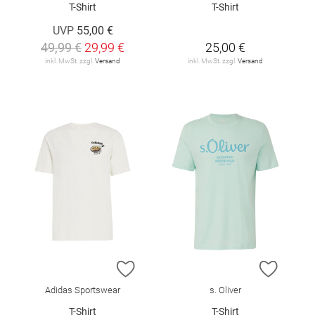
T-Shirt
T-Shirt
UVP
55,00 €
49,99 €
29,99 €
25,00 €
inkl. MwSt. zzgl.
Versand
inkl. MwSt. zzgl.
Versand
ZUR WUNSCHLISTE HINZUFÜGEN
ZUR W
Adidas Sportswear
s. Oliver
T-Shirt
T-Shirt