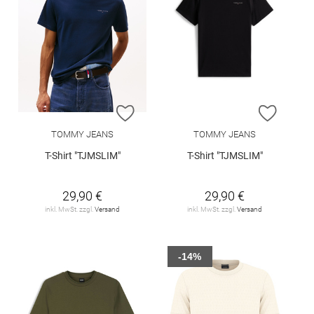
ZUR WUNSCHLISTE HINZUFÜGEN
ZUR W
TOMMY JEANS
TOMMY JEANS
T-Shirt "TJMSLIM"
T-Shirt "TJMSLIM"
29,90 €
29,90 €
inkl. MwSt. zzgl.
Versand
inkl. MwSt. zzgl.
Versand
-14%