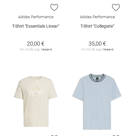
ZUR WUNSCHLISTE HINZUFÜGEN
ZUR W
Adidas Performance
Adidas Performance
T-Shirt "Essentials Linear"
T-Shirt "Collegiate"
20,00 €
35,00 €
inkl. MwSt. zzgl.
Versand
inkl. MwSt. zzgl.
Versand