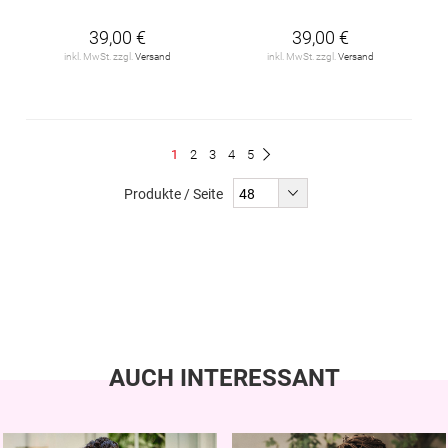
39,00 €
39,00 €
inkl. MwSt. zzgl.
Versand
inkl. MwSt. zzgl.
Versand
Seite
Du
Seite
Seite
Seite
Seite
1
2
3
4
5
Seite
Weiter
liest
Produkte / Seite
gerade
Seite
AUCH INTERESSANT