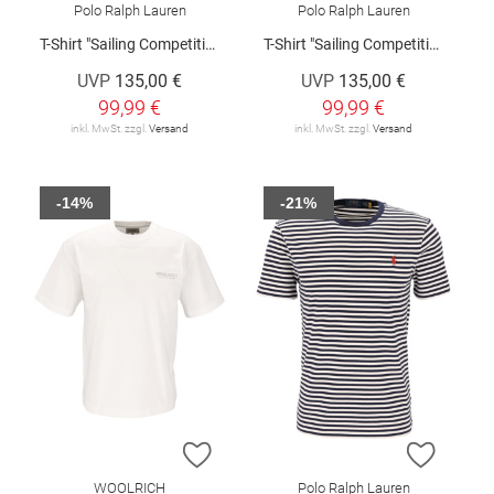
Polo Ralph Lauren
Polo Ralph Lauren
T-Shirt "Sailing Competition"
T-Shirt "Sailing Competition"
UVP
135,00 €
UVP
135,00 €
99,99 €
99,99 €
inkl. MwSt. zzgl.
Versand
inkl. MwSt. zzgl.
Versand
-14%
-21%
ZUR WUNSCHLISTE HINZUFÜGEN
ZUR W
WOOLRICH
Polo Ralph Lauren