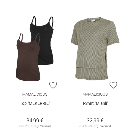
ZUR WUNSCHLISTE HINZUFÜGEN
ZUR W
MAMALICIOUS
MAMALICIOUS
Top "MLKERRIE"
T-Shirt "Mlanli"
34,99 €
32,99 €
inkl. MwSt. zzgl.
Versand
inkl. MwSt. zzgl.
Versand