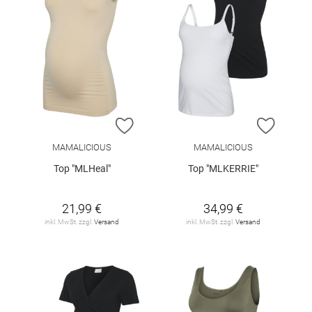
ZUR WUNSCHLISTE HINZUFÜGEN
ZUR W
MAMALICIOUS
MAMALICIOUS
Top "MLHeal"
Top "MLKERRIE"
21,99 €
34,99 €
inkl. MwSt. zzgl.
Versand
inkl. MwSt. zzgl.
Versand