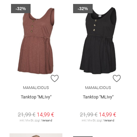
-32%
-32%
ZUR WUNSCHLISTE HINZUFÜGEN
ZUR W
MAMALICIOUS
MAMALICIOUS
Tanktop "MLIvy"
Tanktop "MLIvy"
21,99 €
14,99 €
21,99 €
14,99 €
inkl. MwSt. zzgl.
Versand
inkl. MwSt. zzgl.
Versand