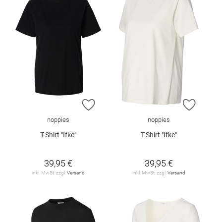
ZUR WUNSCHLISTE HINZUFÜGEN
ZUR W
noppies
noppies
T-Shirt "Ifke"
T-Shirt "Ifke"
39,95 €
39,95 €
inkl. MwSt. zzgl.
Versand
inkl. MwSt. zzgl.
Versand