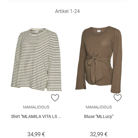
Artikel
1
-
24
ZUR WUNSCHLISTE HINZUFÜGEN
ZUR W
MAMALICIOUS
MAMALICIOUS
Shirt "MLAMILA VITA LS JRS WIDE SLEEVE TOP"
Bluse "MLLucy"
34,99 €
32,99 €