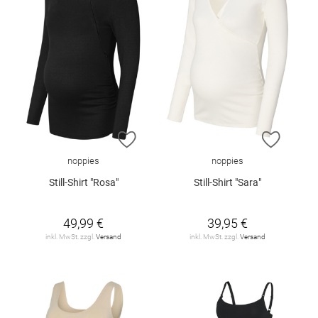
ZUR WUNSCHLISTE HINZUFÜGEN
ZUR W
noppies
noppies
Still-Shirt "Rosa"
Still-Shirt "Sara"
49,99 €
39,95 €
inkl. MwSt. zzgl.
Versand
inkl. MwSt. zzgl.
Versand