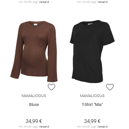
inkl. MwSt. zzgl.
Versand
inkl. MwSt. zzgl.
Versand
ZUR WUNSCHLISTE HINZUFÜGEN
ZUR W
MAMALICIOUS
MAMALICIOUS
Bluse
T-Shirt "Mia"
34,99 €
34,99 €
inkl. MwSt. zzgl.
Versand
inkl. MwSt. zzgl.
Versand