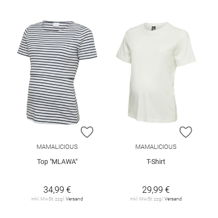
ZUR WUNSCHLISTE HINZUFÜGEN
ZUR W
MAMALICIOUS
MAMALICIOUS
Top "MLAWA"
T-Shirt
34,99 €
29,99 €
inkl. MwSt. zzgl.
Versand
inkl. MwSt. zzgl.
Versand