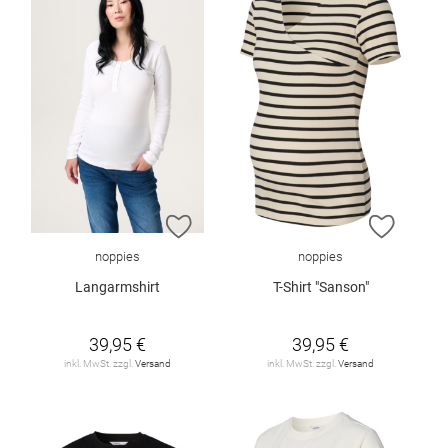
ZUR WUNSCHLISTE HINZUFÜGEN
ZUR W
noppies
noppies
Langarmshirt
T-Shirt "Sanson"
39,95 €
39,95 €
inkl. MwSt. zzgl.
Versand
inkl. MwSt. zzgl.
Versand