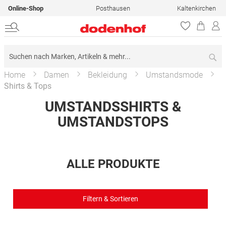
Online-Shop
Posthausen
Kaltenkirchen
Su
Home
Damen
Bekleidung
Umstandsmode
Shirts & Tops
UMSTANDSSHIRTS &
UMSTANDSTOPS
ALLE PRODUKTE
Filtern & Sortieren