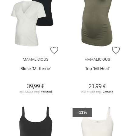
ZUR WUNSCHLISTE HINZUFÜGEN
ZUR W
MAMALICIOUS
MAMALICIOUS
Bluse "MLKerrie"
Top "MLHeal"
39,99 €
21,99 €
inkl. MwSt. zzgl.
Versand
inkl. MwSt. zzgl.
Versand
-11%