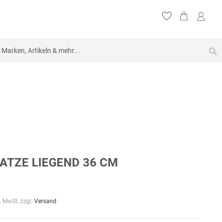
S
ATZE LIEGEND 36 CM
l. MwSt. zzgl.
Versand