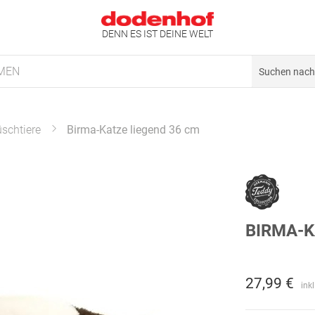
DENN ES IST DEINE WELT
MEN
üschtiere
Birma-Katze liegend 36 cm
BIRMA-K
27,99 €
ink