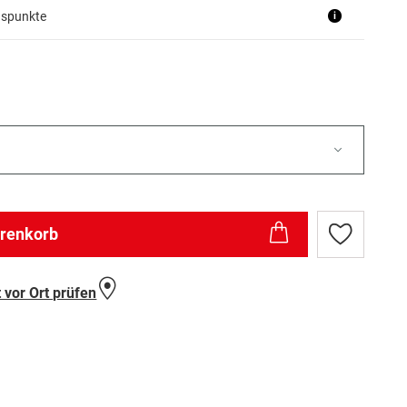
uspunkte
i
arenkorb
Zur
Wunschlist
hinzufügen
 vor Ort prüfen