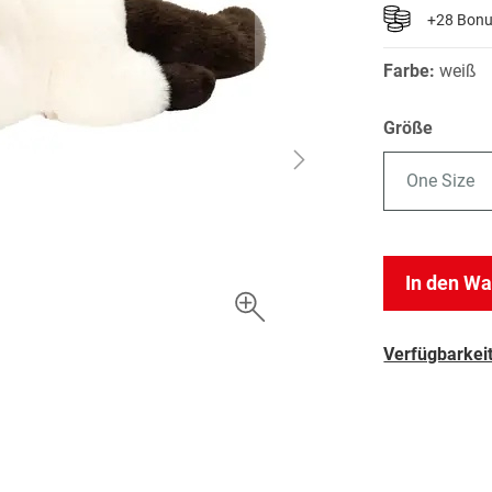
+28 Bon
Farbe:
weiß
Größe
One Size
In den W
Verfügbarkeit