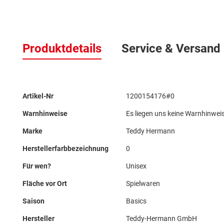
Zum
Anfang
Produktdetails
Service & Versand
der
Bildergalerie
springen
Mehr
Artikel-Nr
1200154176#0
Informationen
Warnhinweise
Es liegen uns keine Warnhinweis
Marke
Teddy Hermann
Herstellerfarbbezeichnung
0
Für wen?
Unisex
Fläche vor Ort
Spielwaren
Saison
Basics
Hersteller
Teddy-Hermann GmbH