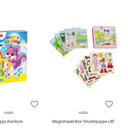
E HINZUFÜGEN
ZUR WUNSCHLISTE HINZUFÜGEN
ZUR W
HABA
HABA
ppy Rainbow
Magnetspiel-Box "Anziehpuppe Lilli"