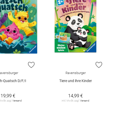
E HINZUFÜGEN
ZUR WUNSCHLISTE HINZUFÜGEN
ZUR W
avensburger
Ravensburger
h-Quatsch D/F/I
Tiere und ihre Kinder
19,99 €
14,99 €
 MwSt. zzgl.
Versand
inkl. MwSt. zzgl.
Versand