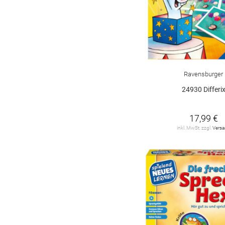
Ravensburger
24930 Differi
17,99 €
inkl. MwSt. zzgl.
Vers