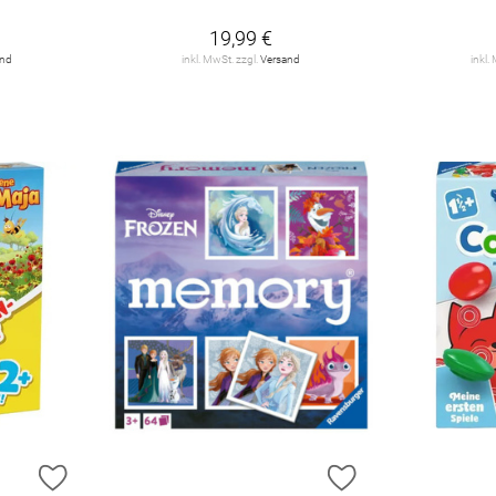
19,99 €
and
inkl. MwSt. zzgl.
Versand
inkl.
ZUR WUNSCHLISTE HINZUFÜGEN
ZUR WUNSCHLIST