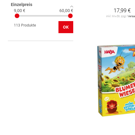
Einzelpreis
Pokemon
3
17,99 €
9,00 €
60,00 €
inkl. MwSt. zzgl.
Vers
Ravensburger
62
113 Produkte
OK
Schmidt Spiele
2
Simba
1
VEDES
6
tiptoi
2