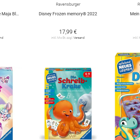
Ravensburger
R
ja Blumenw
Disney Frozen memory® 2022
Mein 
17,99 €
and
inkl. MwSt. zzgl.
Versand
inkl.