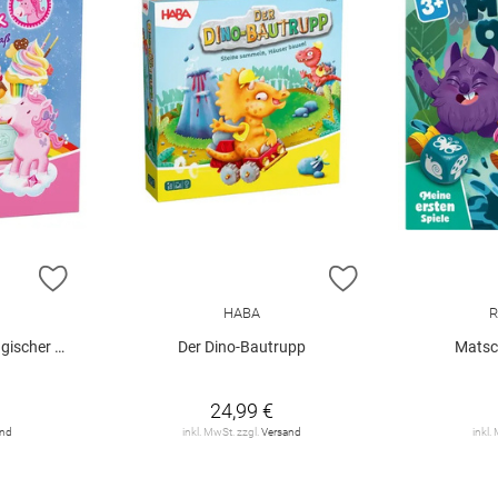
ZUR WUNSCHLISTE HINZUFÜGEN
ZUR WUNSCHLIST
HABA
R
er Würfels
Der Dino-Bautrupp
Matsc
24,99 €
and
inkl. MwSt. zzgl.
Versand
inkl.