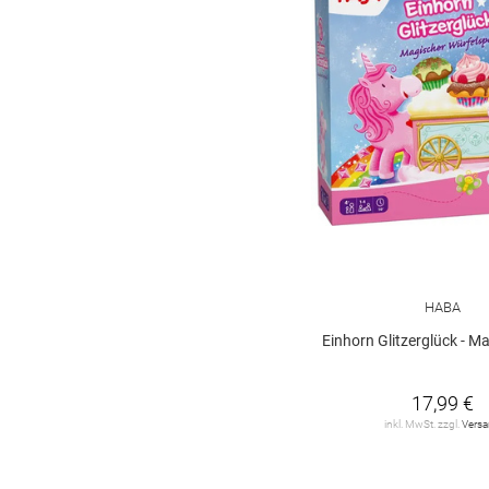
HABA
Einhorn Glitzerglück - Magisch
17,99 €
inkl. MwSt. zzgl.
Vers