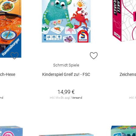
ZUR WUNSCHLISTE HINZUFÜGEN
ZUR WUNSCHLIST
Schmidt Spiele
ech-Hexe
Kinderspiel Greif zu! - FSC
Zeichens
14,99 €
and
inkl. MwSt. zzgl.
Versand
inkl.