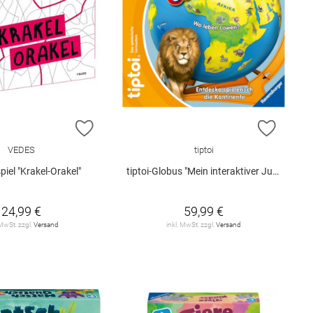
E HINZUFÜGEN
ZUR WUNSCHLISTE HINZUFÜGEN
ZUR W
VEDES
tiptoi
piel "Krakel-Orakel"
tiptoi-Globus "Mein interaktiver Junior Globus"
24,99 €
59,99 €
 MwSt. zzgl.
Versand
inkl. MwSt. zzgl.
Versand