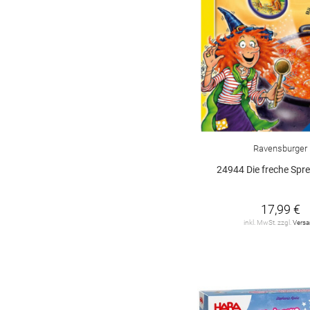
Ravensburger
24944 Die freche Spr
17,99 €
inkl. MwSt. zzgl.
Vers