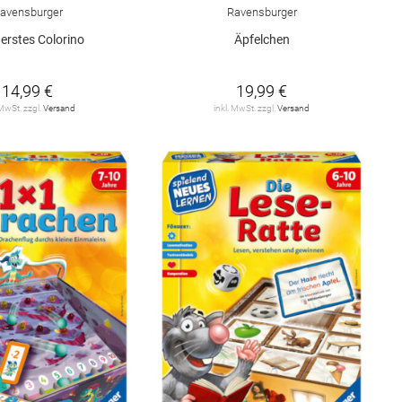
avensburger
Ravensburger
erstes Colorino
Äpfelchen
14,99 €
19,99 €
 MwSt. zzgl.
Versand
inkl. MwSt. zzgl.
Versand