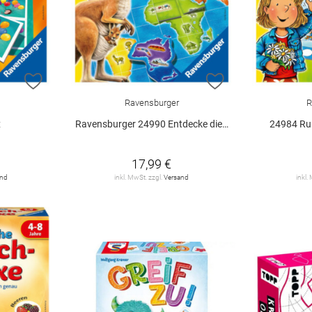
ZUR WUNSCHLISTE HINZUFÜGEN
ZUR WUNSCHLIST
Ravensburger
R
x
Ravensburger 24990 Entdecke die Welt
24984 Ru
17,99 €
and
inkl. MwSt. zzgl.
Versand
inkl.