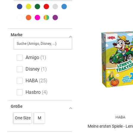
Marke
Amigo
1
Disney
1
HABA
25
Hasbro
4
Kosmos
4
Größe
Mattel Spiele
1
HABA
One Size
M
Meine ersten Spiele - Lenn
Play Doh
1