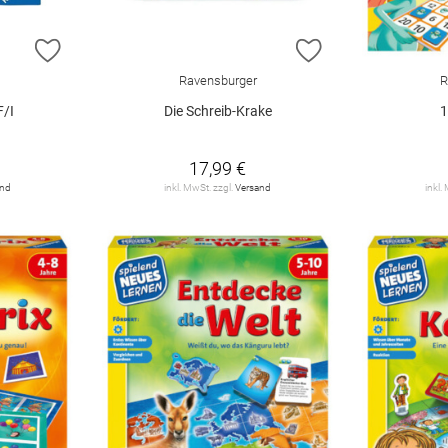
ZUR WUNSCHLISTE HINZUFÜGEN
ZUR WUNSCHLIST
Ravensburger
R
F/I
Die Schreib-Krake
1
17,99 €
and
inkl. MwSt. zzgl.
Versand
inkl.