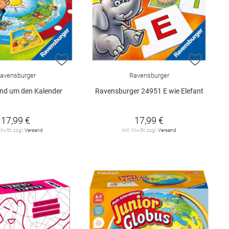
E HINZUFÜGEN
ZUR WUNSCHLISTE HINZUFÜGEN
ZUR W
avensburger
Ravensburger
nd um den Kalender
Ravensburger 24951 E wie Elefant
17,99 €
17,99 €
 MwSt. zzgl.
Versand
inkl. MwSt. zzgl.
Versand