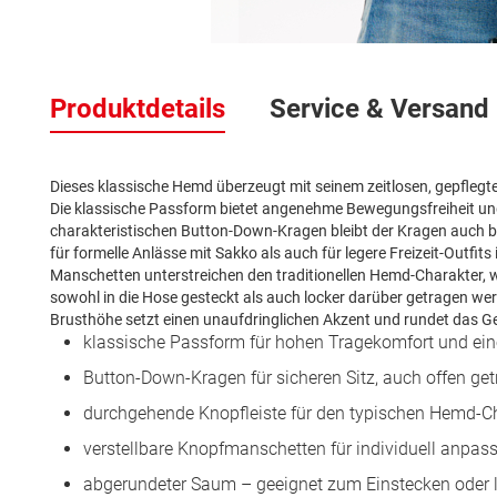
Zum
Anfang
Produktdetails
Service & Versand
der
Bildergalerie
springen
Dieses klassische Hemd überzeugt mit seinem zeitlosen, gepflegten 
Die klassische Passform bietet angenehme Bewegungsfreiheit und w
charakteristischen Button-Down-Kragen bleibt der Kragen auch 
für formelle Anlässe mit Sakko als auch für legere Freizeit-Outfit
Manschetten unterstreichen den traditionellen Hemd-Charakter,
sowohl in die Hose gesteckt als auch locker darüber getragen werd
Brusthöhe setzt einen unaufdringlichen Akzent und rundet das Ges
klassische Passform für hohen Tragekomfort und ein
Button-Down-Kragen für sicheren Sitz, auch offen ge
durchgehende Knopfleiste für den typischen Hemd-C
verstellbare Knopfmanschetten für individuell anpas
abgerundeter Saum – geeignet zum Einstecken oder l