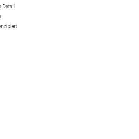
 Detail
s
nzipiert