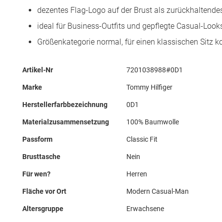
dezentes Flag-Logo auf der Brust als zurückhaltendes
ideal für Business-Outfits und gepflegte Casual-Look
Größenkategorie normal, für einen klassischen Sitz ko
Mehr
Artikel-Nr
7201038988#0D1
Informationen
Marke
Tommy Hilfiger
Herstellerfarbbezeichnung
0D1
Materialzusammensetzung
100% Baumwolle
Passform
Classic Fit
Brusttasche
Nein
Für wen?
Herren
Fläche vor Ort
Modern Casual-Man
Altersgruppe
Erwachsene