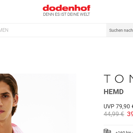
DENN ES IST DEINE WELT
MEN
HEMD
UVP
79,90 
44,99 €
3
+160 bis