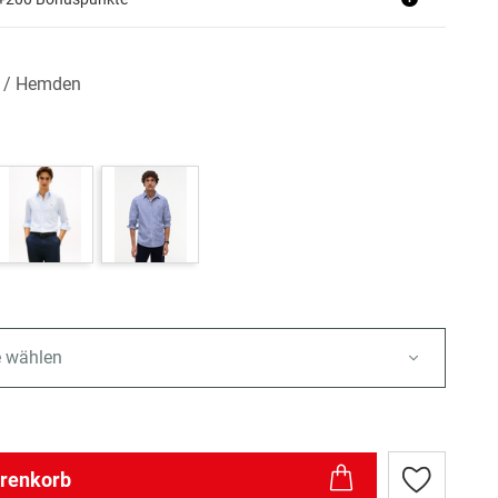
n / Hemden
e wählen
arenkorb
Zur