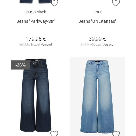
ZUR WUNSCHLISTE HINZUFÜGEN
ZUR W
BOSS black
ONLY
Jeans "Parkway-Str"
Jeans "ONLKansas"
179,95 €
39,99 €
inkl. MwSt. zzgl.
Versand
inkl. MwSt. zzgl.
Versand
-26%
ZUR WUNSCHLISTE HINZUFÜGEN
ZUR W