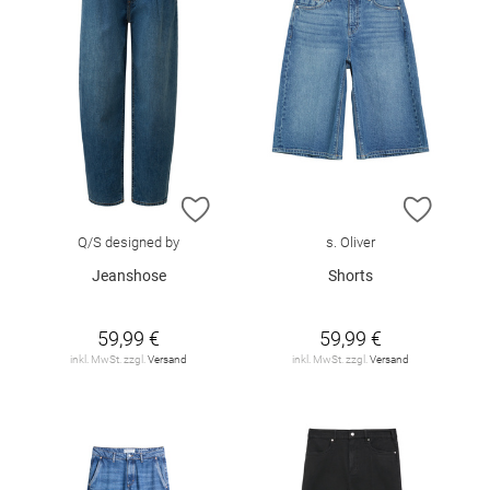
ZUR WUNSCHLISTE HINZUFÜGEN
ZUR W
Q/S designed by
s. Oliver
Jeanshose
Shorts
59,99 €
59,99 €
inkl. MwSt. zzgl.
Versand
inkl. MwSt. zzgl.
Versand