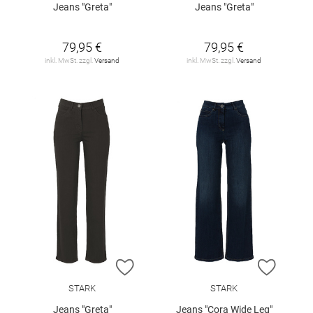
Jeans "Greta"
Jeans "Greta"
79,95 €
79,95 €
inkl. MwSt. zzgl.
Versand
inkl. MwSt. zzgl.
Versand
ZUR WUNSCHLISTE HINZUFÜGEN
ZUR W
STARK
STARK
Jeans "Greta"
Jeans "Cora Wide Leg"