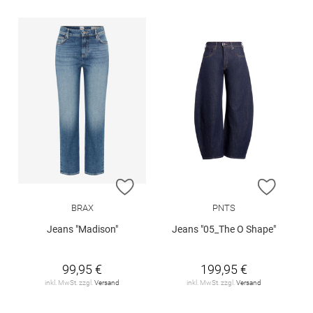
ZUR WUNSCHLISTE HINZUFÜGEN
ZUR W
BRAX
PNTS
Jeans "Madison"
Jeans "05_The O Shape"
99,95 €
199,95 €
inkl. MwSt. zzgl.
Versand
inkl. MwSt. zzgl.
Versand