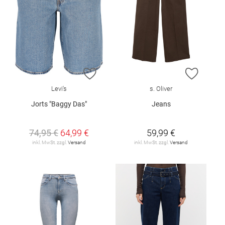
ZUR WUNSCHLISTE HINZUFÜGEN
ZUR W
Levi's
s. Oliver
Jorts "Baggy Das"
Jeans
74,95 €
64,99 €
59,99 €
inkl. MwSt. zzgl.
Versand
inkl. MwSt. zzgl.
Versand