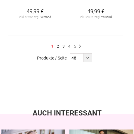
49,99 €
49,99 €
inkl. MwSt. zzgl.
Versand
inkl. MwSt. zzgl.
Versand
Seite
Du
Seite
Seite
Seite
Seite
1
2
3
4
5
Seite
Weiter
liest
Produkte / Seite
gerade
Seite
AUCH INTERESSANT