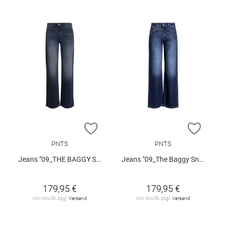
ZUR WUNSCHLISTE HINZUFÜGEN
ZUR W
PNTS
PNTS
Jeans "09_THE BAGGY SNOS"
Jeans "09_The Baggy Snos"
179,95 €
179,95 €
inkl. MwSt. zzgl.
Versand
inkl. MwSt. zzgl.
Versand