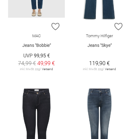
ZUR WUNSCHLISTE HINZUFÜGEN
ZUR W
MAC
Tommy Hilfiger
Jeans "Bobbie"
Jeans "Skye"
UVP
99,95 €
74,99 €
49,99 €
119,90 €
inkl. MwSt. zzgl.
Versand
inkl. MwSt. zzgl.
Versand