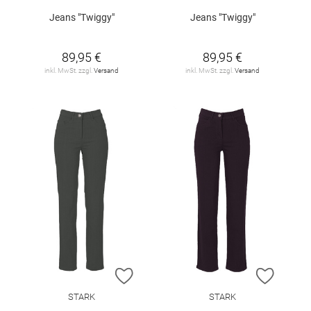
Jeans "Twiggy"
Jeans "Twiggy"
89,95 €
89,95 €
inkl. MwSt. zzgl.
Versand
inkl. MwSt. zzgl.
Versand
ZUR WUNSCHLISTE HINZUFÜGEN
ZUR W
STARK
STARK