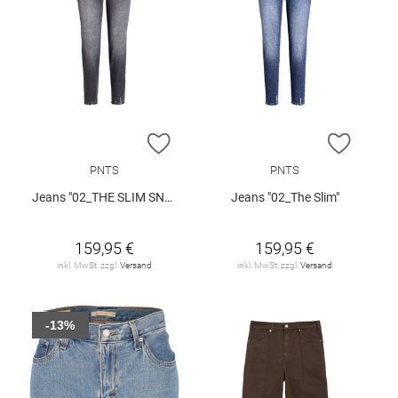
ZUR WUNSCHLISTE HINZUFÜGEN
ZUR W
PNTS
PNTS
Jeans "02_THE SLIM SNOS"
Jeans "02_The Slim"
159,95 €
159,95 €
inkl. MwSt. zzgl.
Versand
inkl. MwSt. zzgl.
Versand
-13%