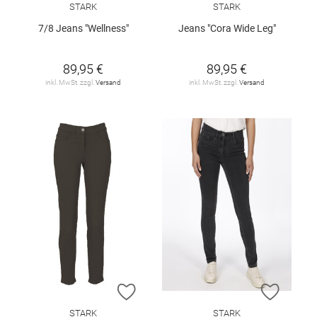
STARK
STARK
7/8 Jeans "Wellness"
Jeans "Cora Wide Leg"
89,95 €
89,95 €
inkl. MwSt. zzgl.
Versand
inkl. MwSt. zzgl.
Versand
ZUR WUNSCHLISTE HINZUFÜGEN
ZUR W
STARK
STARK