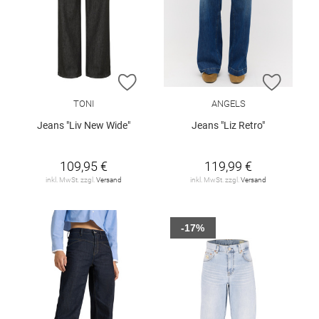
ZUR WUNSCHLISTE HINZUFÜGEN
ZUR W
TONI
ANGELS
Jeans "Liv New Wide"
Jeans "Liz Retro"
109,95 €
119,99 €
inkl. MwSt. zzgl.
Versand
inkl. MwSt. zzgl.
Versand
-17%