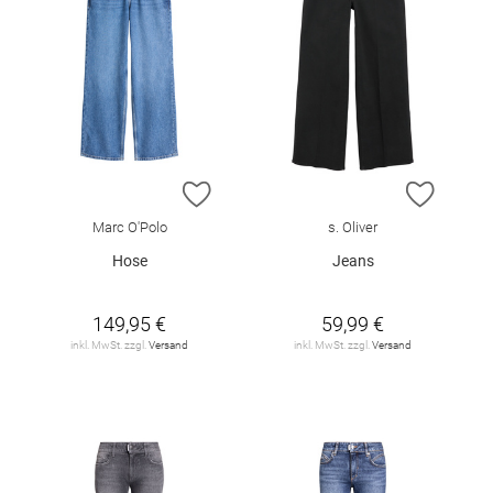
ZUR WUNSCHLISTE HINZUFÜGEN
ZUR W
Marc O'Polo
s. Oliver
Hose
Jeans
149,95 €
59,99 €
inkl. MwSt. zzgl.
Versand
inkl. MwSt. zzgl.
Versand