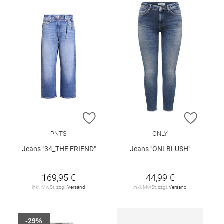
ZUR WUNSCHLISTE HINZUFÜGEN
ZUR W
PNTS
ONLY
Jeans "34_THE FRIEND"
Jeans "ONLBLUSH"
169,95 €
44,99 €
inkl. MwSt. zzgl.
Versand
inkl. MwSt. zzgl.
Versand
-29%