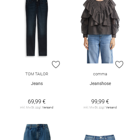
ZUR WUNSCHLISTE HINZUFÜGEN
ZUR W
TOM TAILOR
comma
Jeans
Jeanshose
69,99 €
99,99 €
inkl. MwSt. zzgl.
Versand
inkl. MwSt. zzgl.
Versand