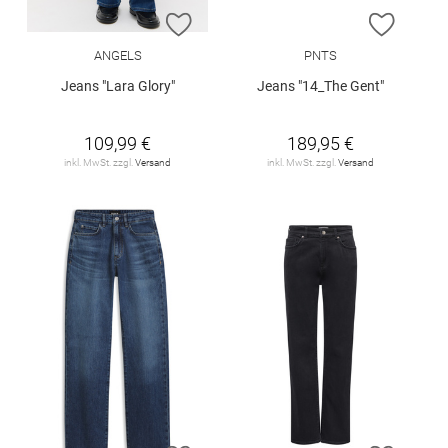
ZUR WUNSCHLISTE HINZUFÜGEN
ZUR W
ANGELS
PNTS
Jeans "Lara Glory"
Jeans "14_The Gent"
109,99 €
189,95 €
inkl. MwSt. zzgl.
Versand
inkl. MwSt. zzgl.
Versand