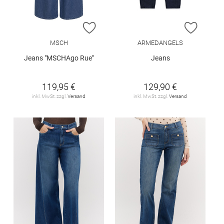
ZUR WUNSCHLISTE HINZUFÜGEN
ZUR W
MSCH
ARMEDANGELS
Jeans "MSCHAgo Rue"
Jeans
119,95 €
129,90 €
inkl. MwSt. zzgl.
Versand
inkl. MwSt. zzgl.
Versand