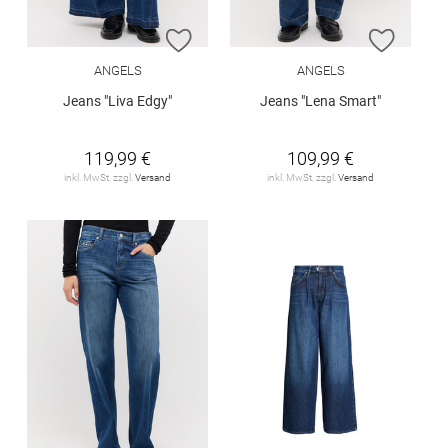
ZUR WUNSCHLISTE HINZUFÜGEN
ZUR W
ANGELS
ANGELS
Jeans "Liva Edgy"
Jeans "Lena Smart"
119,99 €
109,99 €
inkl. MwSt. zzgl.
Versand
inkl. MwSt. zzgl.
Versand