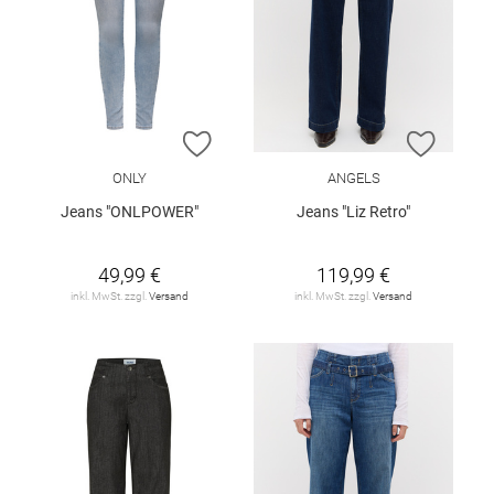
ZUR WUNSCHLISTE HINZUFÜGEN
ZUR W
ONLY
ANGELS
Jeans "ONLPOWER"
Jeans "Liz Retro"
49,99 €
119,99 €
inkl. MwSt. zzgl.
Versand
inkl. MwSt. zzgl.
Versand