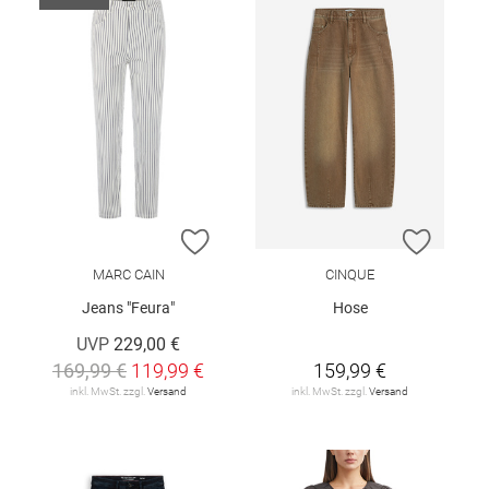
ZUR WUNSCHLISTE HINZUFÜGEN
ZUR W
MARC CAIN
CINQUE
Jeans "Feura"
Hose
UVP
229,00 €
169,99 €
119,99 €
159,99 €
inkl. MwSt. zzgl.
Versand
inkl. MwSt. zzgl.
Versand