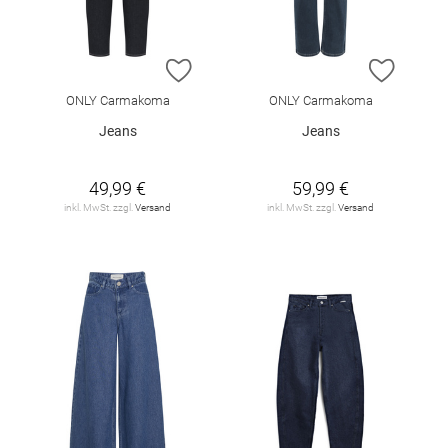
ZUR WUNSCHLISTE HINZUFÜGEN
ZUR W
ONLY Carmakoma
ONLY Carmakoma
Jeans
Jeans
49,99 €
59,99 €
inkl. MwSt. zzgl.
Versand
inkl. MwSt. zzgl.
Versand