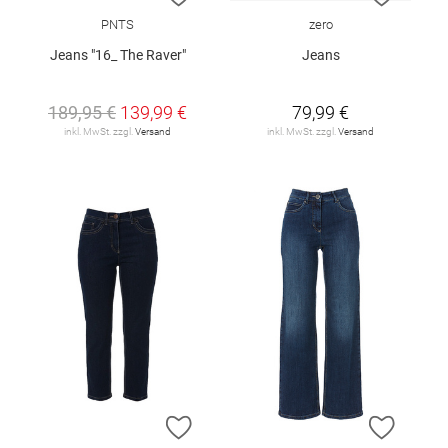
PNTS
zero
Jeans "16_ The Raver"
Jeans
189,95 €
139,99 €
79,99 €
inkl. MwSt. zzgl.
Versand
inkl. MwSt. zzgl.
Versand
ZUR WUNSCHLISTE HINZUFÜGEN
ZUR W