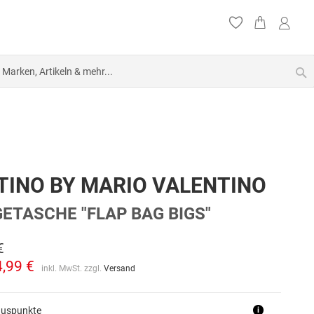
S
TINO BY MARIO VALENTINO
TASCHE "FLAP BAG BIGS"
€
4,99 €
inkl. MwSt. zzgl.
Versand
nuspunkte
i