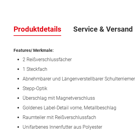
Zum
Anfang
Produktdetails
Service & Versand
der
Bildergalerie
springen
Features/ Merkmale:
2 Reißverschlussfächer
1 Steckfach
Abnehmbarer und Längenverstellbarer Schulterrieme
Stepp-Optik
Überschlag mit Magnetverschluss
Goldenes Label-Detail vorne, Metallbeschlag
Raumteiler mit Reißverschlussfach
Unifarbenes Innenfutter aus Polyester