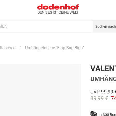
DENN ES IST DEINE WELT
MEN
dtaschen
Umhängetasche "Flap Bag Bigs"
VALEN
UMHÄNGE
UVP
99,99 
89,99 €
7
+300 Bo