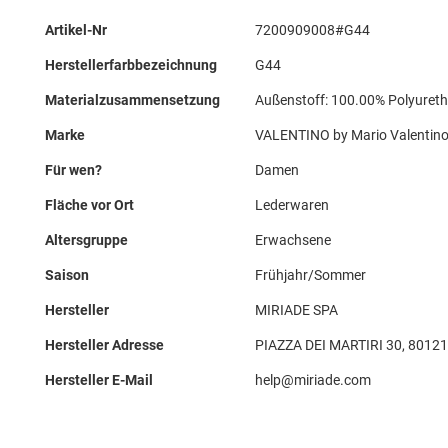
Mehr
Artikel-Nr
7200909008#G44
Informationen
Herstellerfarbbezeichnung
G44
Materialzusammensetzung
Außenstoff: 100.00% Polyureth
Marke
VALENTINO by Mario Valentin
Für wen?
Damen
Fläche vor Ort
Lederwaren
Altersgruppe
Erwachsene
Saison
Frühjahr/Sommer
Hersteller
MIRIADE SPA
Hersteller Adresse
PIAZZA DEI MARTIRI 30, 80121 
Hersteller E-Mail
help@miriade.com