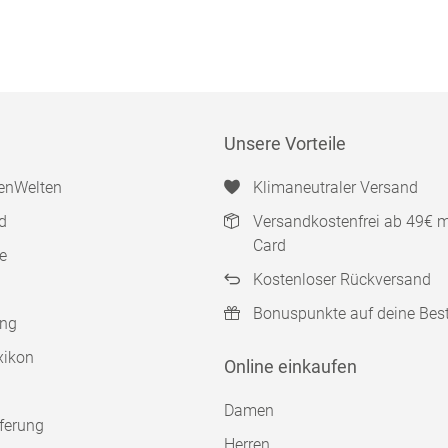
Unsere Vorteile
enWelten
Klimaneutraler Versand
d
Versandkostenfrei ab 49€ 
Card
e
Kostenloser Rückversand
Bonuspunkte auf deine Bes
ung
xikon
Online einkaufen
Damen
ferung
Herren