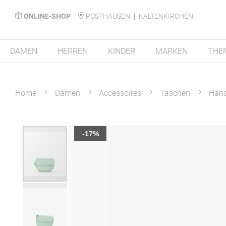
ONLINE-SHOP
POSTHAUSEN
KALTENKIRCHEN
DAMEN
HERREN
KINDER
MARKEN
THE
Home
Damen
Accessoires
Taschen
Han
Zum
-17%
Ende
der
Bildergalerie
springen