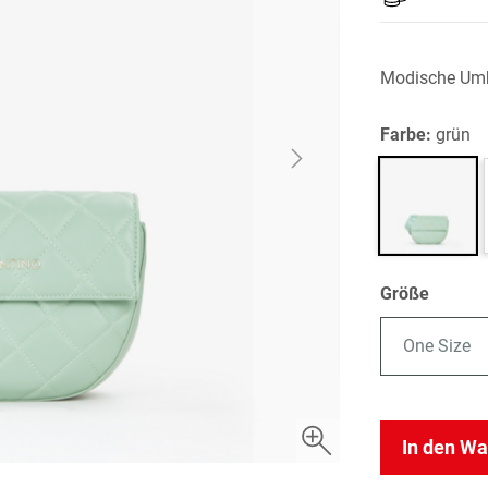
Modische Umh
Farbe:
grün
Größe
One Size
In den W