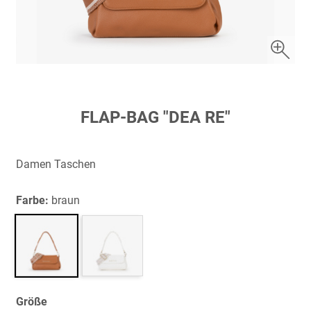
Zum
FLAP-BAG "DEA RE"
Anfang
der
Bildergalerie
Damen Taschen
springen
Farbe:
braun
Größe