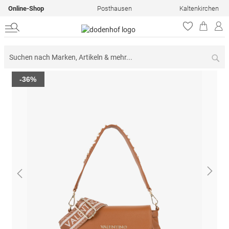
Online-Shop
Posthausen
Kaltenkirchen
Su
Zum
-36%
Ende
der
Bildergalerie
springen