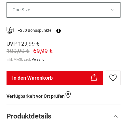
One Size
+280 Bonuspunkte
i
UVP
129,99 €
109,99 €
69,99 €
inkl. MwSt. zzgl.
Versand
In den Warenkorb
Zur
Wunschl
hinzufü
Verfügbarkeit vor Ort prüfen
Produktdetails