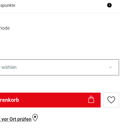
uspunkte
i
mode
e wählen
arenkorb
Zur
Wunschlist
hinzufügen
 vor Ort prüfen