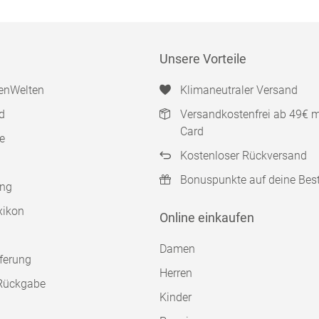
Unsere Vorteile
enWelten
Klimaneutraler Versand
d
Versandkostenfrei ab 49€ 
Card
e
Kostenloser Rückversand
Bonuspunkte auf deine Bes
ung
xikon
Online einkaufen
Damen
ferung
Herren
Rückgabe
Kinder