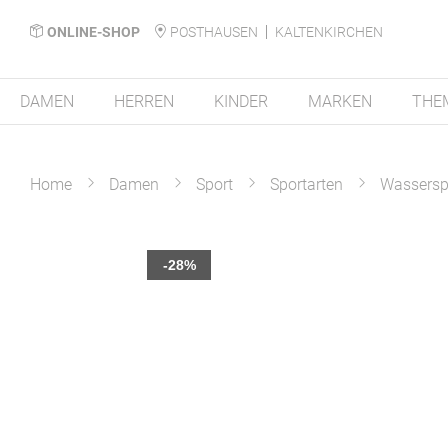
ONLINE-SHOP
POSTHAUSEN
KALTENKIRCHEN
DAMEN
HERREN
KINDER
MARKEN
THE
Home
Damen
Sport
Sportarten
Wassersp
Zum
-28%
Ende
der
Bildergalerie
springen