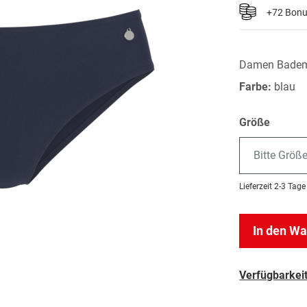
+72 Bon
Damen Bade
Farbe:
blau
Größe
Bitte Größ
Lieferzeit
2-3 Tage
In den W
Verfügbarkeit