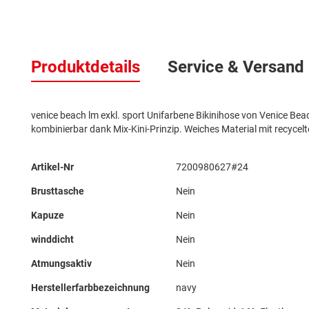
Zum
Anfang
Produktdetails
Service & Versand
der
Bildergalerie
springen
venice beach lm exkl. sport Unifarbene Bikinihose von Venice Beac
kombinierbar dank Mix-Kini-Prinzip. Weiches Material mit recyce
Mehr
Artikel-Nr
7200980627#24
Informationen
Brusttasche
Nein
Kapuze
Nein
winddicht
Nein
Atmungsaktiv
Nein
Herstellerfarbbezeichnung
navy