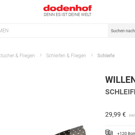
DENN ES IST DEINE WELT
MEN
ktücher & Fliegen
Schleifen & Fliegen
Schleife
WILLE
SCHLEIF
29,99 €
ink
+120 Bo