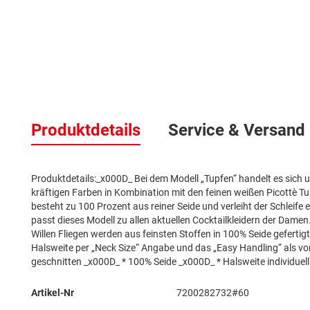
Zum
Anfang
der
Bildergalerie
springen
Produktdetails
Service & Versand
Produktdetails:_x000D_ Bei dem Modell „Tupfen“ handelt es sich u
kräftigen Farben in Kombination mit den feinen weißen Picottè Tu
besteht zu 100 Prozent aus reiner Seide und verleiht der Schleif
passt dieses Modell zu allen aktuellen Cocktailkleidern der Dam
Willen Fliegen werden aus feinsten Stoffen in 100% Seide gefertigt.
Halsweite per „Neck Size“ Angabe und das „Easy Handling“ als v
geschnitten _x000D_ * 100% Seide _x000D_ * Halsweite individuell
Mehr
Artikel-Nr
7200282732#60
Informationen