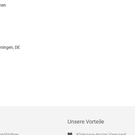
knen
öningen, DE
Unsere Vorteile
enWelten
Klimaneutraler Versand