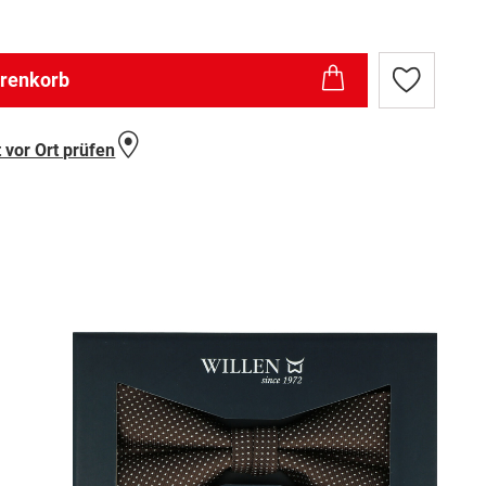
arenkorb
Zur
Wunschlist
hinzufügen
 vor Ort prüfen