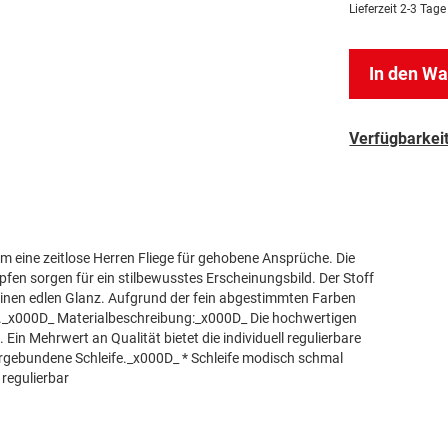
Lieferzeit
2-3 Tage
In den W
Verfügbarkeit
m eine zeitlose Herren Fliege für gehobene Ansprüche. Die
pfen sorgen für ein stilbewusstes Erscheinungsbild. Der Stoff
e einen edlen Glanz. Aufgrund der fein abgestimmten Farben
en._x000D_ Materialbeschreibung:_x000D_ Die hochwertigen
 Ein Mehrwert an Qualität bietet die individuell regulierbare
orgebundene Schleife._x000D_ * Schleife modisch schmal
 regulierbar