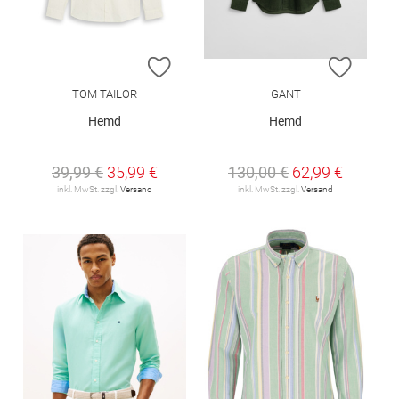
ZUR WUNSCHLISTE HINZUFÜGEN
ZUR W
TOM TAILOR
GANT
Hemd
Hemd
39,99 €
35,99 €
130,00 €
62,99 €
inkl. MwSt. zzgl.
Versand
inkl. MwSt. zzgl.
Versand