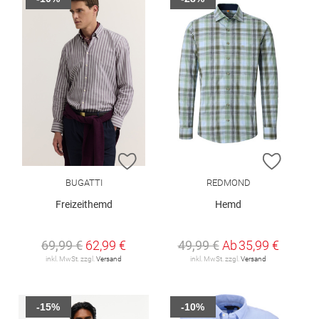
ZUR WUNSCHLISTE HINZUFÜGEN
ZUR W
BUGATTI
REDMOND
Freizeithemd
Hemd
69,99 €
62,99 €
49,99 €
Ab
35,99 €
inkl. MwSt. zzgl.
Versand
inkl. MwSt. zzgl.
Versand
-15%
-10%