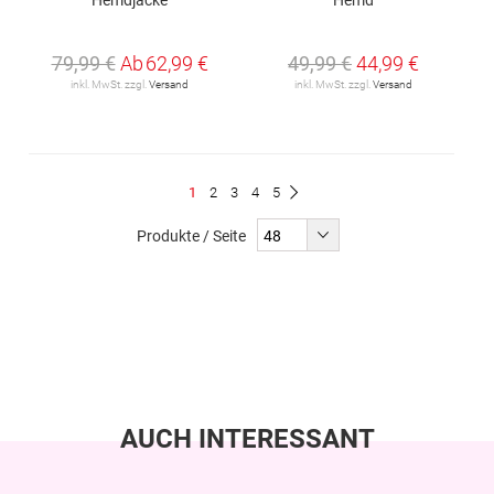
79,99 €
Ab
62,99 €
49,99 €
44,99 €
inkl. MwSt. zzgl.
Versand
inkl. MwSt. zzgl.
Versand
Seite
Du
Seite
Seite
Seite
Seite
1
2
3
4
5
Seite
Weiter
liest
Produkte / Seite
gerade
Seite
AUCH INTERESSANT