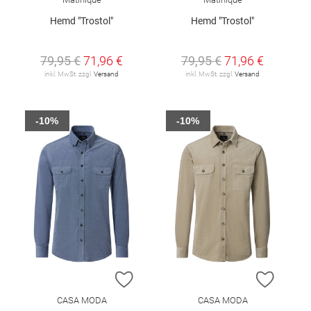
Hemd "Trostol"
Hemd "Trostol"
79,95 €
71,96 €
79,95 €
71,96 €
inkl. MwSt. zzgl.
Versand
inkl. MwSt. zzgl.
Versand
-10%
-10%
ZUR WUNSCHLISTE HINZUFÜGEN
ZUR W
CASA MODA
CASA MODA