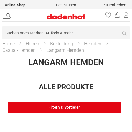
Online-Shop
Posthausen
Kaltenkirchen
Su
Home
Herren
Bekleidung
Hemden
Casual-Hemden
Langarm Hemden
LANGARM HEMDEN
ALLE PRODUKTE
Filtern & Sortieren