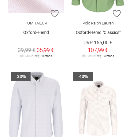
ZUR WUNSCHLISTE HINZUFÜGEN
ZUR W
TOM TAILOR
Polo Ralph Lauren
Oxford-Hemd
Oxford-Hemd "Classics"
UVP
155,00 €
39,99 €
35,99 €
107,99 €
inkl. MwSt. zzgl.
Versand
inkl. MwSt. zzgl.
Versand
-33%
-43%