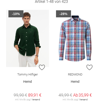
Artikel
1
-
48
von
423
-10%
-28%
ZUR WUNSCHLISTE HINZUFÜGEN
ZUR W
Tommy Hilfiger
REDMOND
Hemd
Hemd
99,90 €
89,91 €
49,99 €
Ab
35,99 €
inkl. MwSt. zzgl.
Versand
inkl. MwSt. zzgl.
Versand