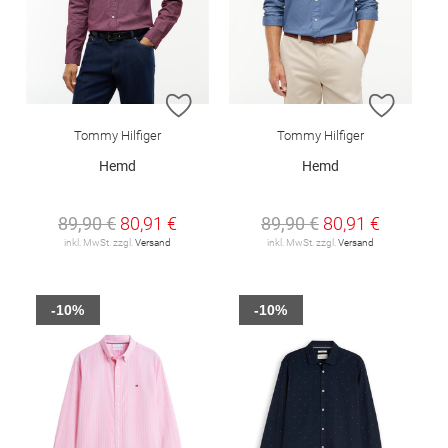
ZUR WUNSCHLISTE HINZUFÜGEN
ZUR W
Tommy Hilfiger
Tommy Hilfiger
Hemd
Hemd
89,90 €
80,91 €
89,90 €
80,91 €
inkl. MwSt. zzgl.
Versand
inkl. MwSt. zzgl.
Versand
-10%
-10%