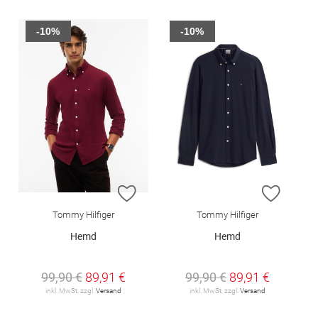
-10%
-10%
ZUR WUNSCHLISTE HINZUFÜGEN
ZUR W
Tommy Hilfiger
Tommy Hilfiger
Hemd
Hemd
99,90 €
89,91 €
99,90 €
89,91 €
inkl. MwSt. zzgl.
Versand
inkl. MwSt. zzgl.
Versand