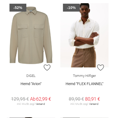
-52%
-10%
ZUR WUNSCHLISTE HINZUFÜGEN
ZUR W
DIGEL
Tommy Hilfiger
Hemd "Arion"
Hemd "FLEX FLANNEL"
129,95 €
Ab
62,99 €
89,90 €
80,91 €
inkl. MwSt. zzgl.
Versand
inkl. MwSt. zzgl.
Versand