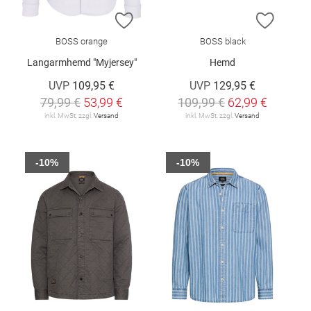
ZUR WUNSCHLISTE HINZUFÜGEN
ZUR W
BOSS orange
BOSS black
Langarmhemd "Myjersey"
Hemd
UVP
109,95 €
UVP
129,95 €
79,99 €
53,99 €
109,99 €
62,99 €
inkl. MwSt. zzgl.
Versand
inkl. MwSt. zzgl.
Versand
-10%
-10%