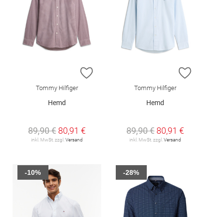
ZUR WUNSCHLISTE HINZUFÜGEN
ZUR W
Tommy Hilfiger
Tommy Hilfiger
Hemd
Hemd
89,90 €
80,91 €
89,90 €
80,91 €
inkl. MwSt. zzgl.
Versand
inkl. MwSt. zzgl.
Versand
-10%
-28%