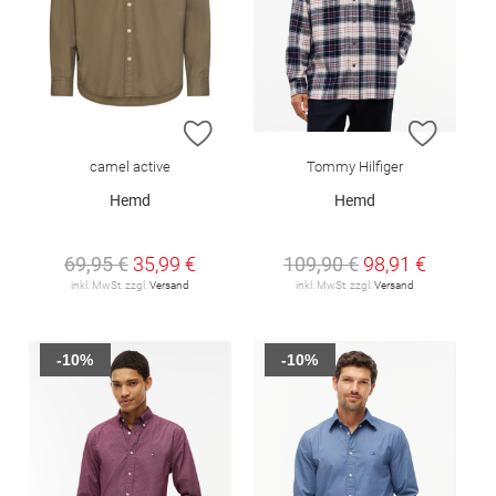
ZUR WUNSCHLISTE HINZUFÜGEN
ZUR W
camel active
Tommy Hilfiger
Hemd
Hemd
69,95 €
35,99 €
109,90 €
98,91 €
inkl. MwSt. zzgl.
Versand
inkl. MwSt. zzgl.
Versand
-10%
-10%