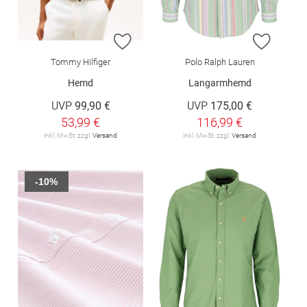
ZUR WUNSCHLISTE HINZUFÜGEN
ZUR W
Tommy Hilfiger
Polo Ralph Lauren
Hemd
Langarmhemd
UVP
99,90 €
UVP
175,00 €
53,99 €
116,99 €
inkl. MwSt. zzgl.
Versand
inkl. MwSt. zzgl.
Versand
-10%