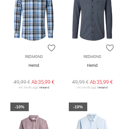
ZUR WUNSCHLISTE HINZUFÜGEN
ZUR W
REDMOND
REDMOND
Hemd
Hemd
49,99 €
Ab
35,99 €
49,99 €
Ab
35,99 €
inkl. MwSt. zzgl.
Versand
inkl. MwSt. zzgl.
Versand
-10%
-10%