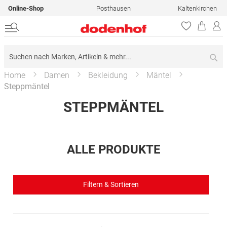
Online-Shop
Posthausen
Kaltenkirchen
Su
Home
Damen
Bekleidung
Mäntel
Steppmäntel
STEPPMÄNTEL
ALLE PRODUKTE
Filtern & Sortieren