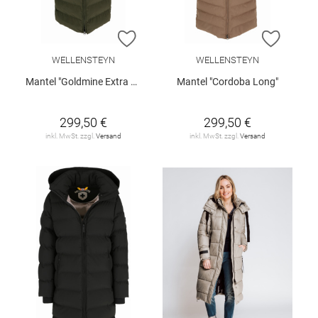
ZUR WUNSCHLISTE HINZUFÜGEN
ZUR W
WELLENSTEYN
WELLENSTEYN
Mantel "Goldmine Extra Long"
Mantel "Cordoba Long"
299,50 €
299,50 €
inkl. MwSt. zzgl.
Versand
inkl. MwSt. zzgl.
Versand