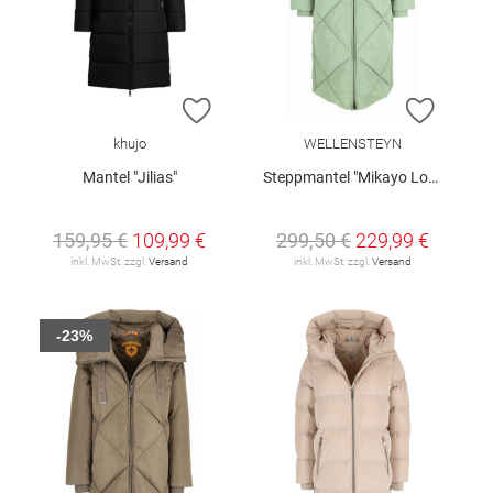
ZUR WUNSCHLISTE HINZUFÜGEN
ZUR W
khujo
WELLENSTEYN
Mantel "Jilias"
Steppmantel "Mikayo Long"
159,95 €
109,99 €
299,50 €
229,99 €
inkl. MwSt. zzgl.
Versand
inkl. MwSt. zzgl.
Versand
-23%