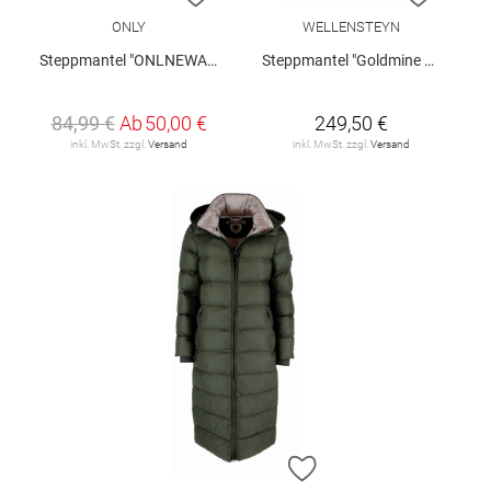
ONLY
WELLENSTEYN
Steppmantel "ONLNEWAMANDA"
Steppmantel "Goldmine Long"
84,99 €
Ab
50,00 €
249,50 €
inkl. MwSt. zzgl.
Versand
inkl. MwSt. zzgl.
Versand
ZUR WUNSCHLISTE H