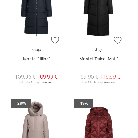
ZUR WUNSCHLISTE HINZUFÜGEN
ZUR W
khujo
khujo
Mantel "Jilias"
Mantel "Pulset Matt"
159,95 €
109,99 €
169,95 €
119,99 €
inkl. MwSt. zzgl.
Versand
inkl. MwSt. zzgl.
Versand
-29%
-49%