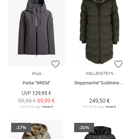
ZUR WUNSCHLISTE HINZUFÜGEN
ZUR W
khujo
WELLENSTEYN
Parka "WREM"
Steppmantel "Goldmine Long"
UVP
129,95 €
99,99 €
69,99 €
249,50 €
inkl. MwSt. zzgl.
Versand
inkl. MwSt. zzgl.
Versand
-17%
-31%