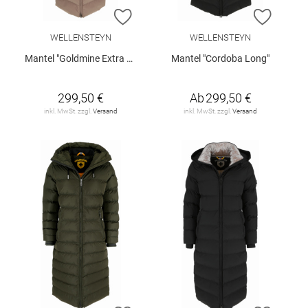
ZUR WUNSCHLISTE HINZUFÜGEN
ZUR W
WELLENSTEYN
WELLENSTEYN
Mantel "Goldmine Extra Long"
Mantel "Cordoba Long"
299,50 €
Ab
299,50 €
inkl. MwSt. zzgl.
Versand
inkl. MwSt. zzgl.
Versand