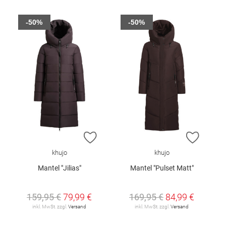
-50%
-50%
ZUR WUNSCHLISTE HINZUFÜGEN
ZUR W
khujo
khujo
Mantel "Jilias"
Mantel "Pulset Matt"
159,95 €
79,99 €
169,95 €
84,99 €
inkl. MwSt. zzgl.
Versand
inkl. MwSt. zzgl.
Versand