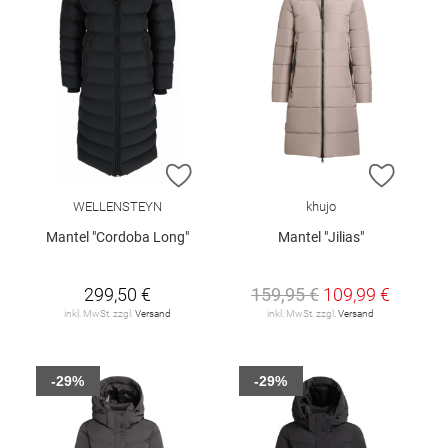
ZUR WUNSCHLISTE HINZUFÜGEN
ZUR W
WELLENSTEYN
khujo
Mantel "Cordoba Long"
Mantel "Jilias"
299,50 €
159,95 €
109,99 €
inkl. MwSt. zzgl.
Versand
inkl. MwSt. zzgl.
Versand
-29%
-29%