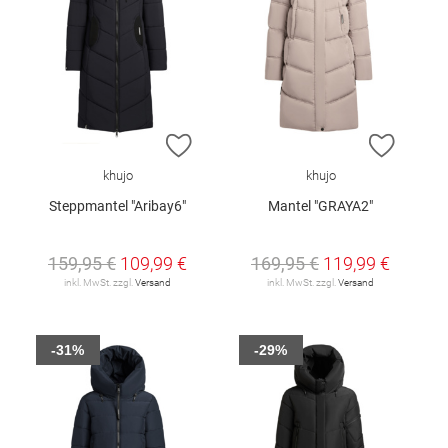
ZUR WUNSCHLISTE HINZUFÜGEN
ZUR W
khujo
khujo
Steppmantel "Aribay6"
Mantel "GRAYA2"
159,95 €
109,99 €
169,95 €
119,99 €
inkl. MwSt. zzgl.
Versand
inkl. MwSt. zzgl.
Versand
-31%
-29%