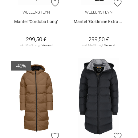
ZUR WUNSCHLISTE HINZUFÜGEN
ZUR W
WELLENSTEYN
WELLENSTEYN
Mantel "Cordoba Long"
Mantel "Goldmine Extra Long"
299,50 €
299,50 €
inkl. MwSt. zzgl.
Versand
inkl. MwSt. zzgl.
Versand
-41%
ZUR WUNSCHLISTE HINZUFÜGEN
ZUR W