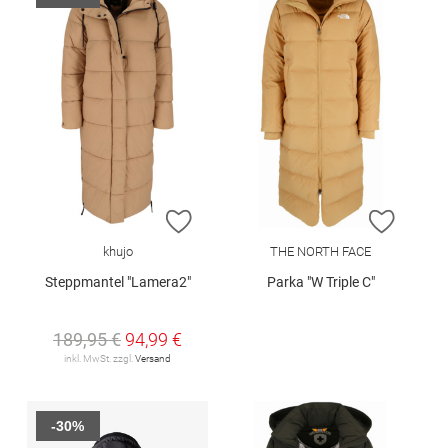
ZUR WUNSCHLISTE HINZUFÜGEN
ZUR W
khujo
THE NORTH FACE
Steppmantel "Lamera2"
Parka "W Triple C"
189,95 €
94,99 €
inkl. MwSt. zzgl.
Versand
-30%