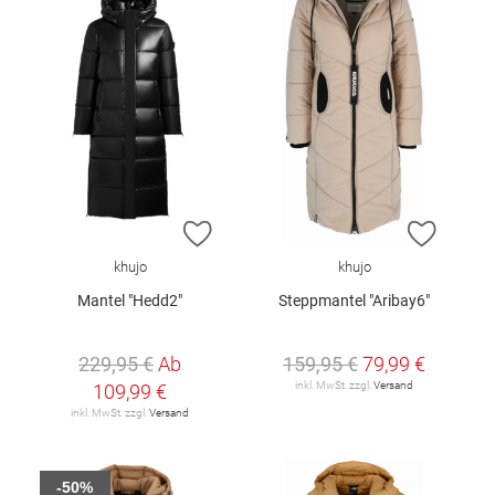
ZUR WUNSCHLISTE HINZUFÜGEN
ZUR W
khujo
khujo
Mantel "Hedd2"
Steppmantel "Aribay6"
229,95 €
Ab
159,95 €
79,99 €
inkl. MwSt. zzgl.
Versand
109,99 €
inkl. MwSt. zzgl.
Versand
-50%