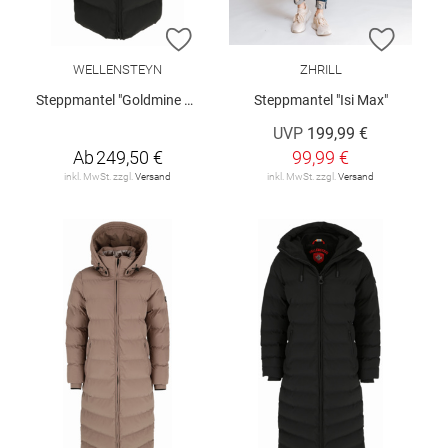
ZUR WUNSCHLISTE HINZUFÜGEN
ZUR W
WELLENSTEYN
ZHRILL
Steppmantel "Goldmine Long"
Steppmantel "Isi Max"
UVP
199,99 €
Ab
249,50 €
99,99 €
inkl. MwSt. zzgl.
Versand
inkl. MwSt. zzgl.
Versand