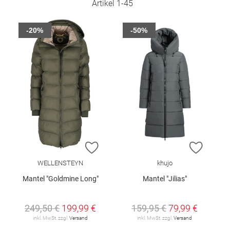
Artikel
1
-
45
-20%
-50%
ZUR WUNSCHLISTE HINZUFÜGEN
ZUR W
WELLENSTEYN
khujo
Mantel "Goldmine Long"
Mantel "Jilias"
249,50 €
199,99 €
159,95 €
79,99 €
inkl. MwSt. zzgl.
Versand
inkl. MwSt. zzgl.
Versand