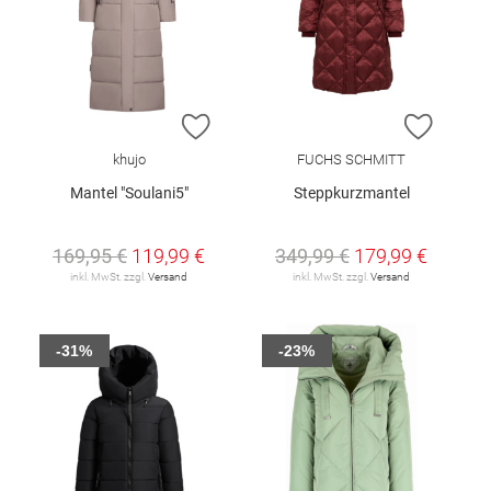
ZUR WUNSCHLISTE HINZUFÜGEN
ZUR W
khujo
FUCHS SCHMITT
Mantel "Soulani5"
Steppkurzmantel
169,95 €
119,99 €
349,99 €
179,99 €
inkl. MwSt. zzgl.
Versand
inkl. MwSt. zzgl.
Versand
-31%
-23%