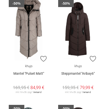
-50%
-50%
ZUR WUNSCHLISTE HINZUFÜGEN
ZUR W
khujo
khujo
Mantel "Pulset Matt"
Steppmantel "Aribay6"
169,95 €
84,99 €
159,95 €
79,99 €
inkl. MwSt. zzgl.
Versand
inkl. MwSt. zzgl.
Versand
-50%
-50%