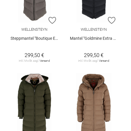
ZUR WUNSCHLISTE HINZUFÜGEN
ZUR W
WELLENSTEYN
WELLENSTEYN
Steppmantel "Boutique Extra Long"
Mantel "Goldmine Extra Long"
299,50 €
299,50 €
inkl. MwSt. zzgl.
Versand
inkl. MwSt. zzgl.
Versand