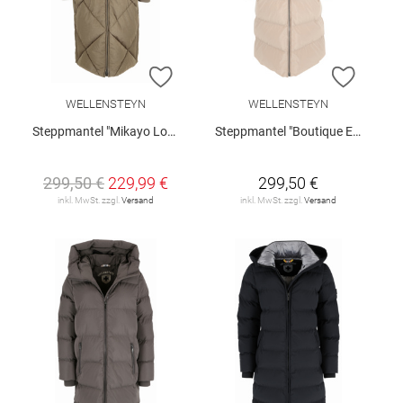
ZUR WUNSCHLISTE HINZUFÜGEN
ZUR W
WELLENSTEYN
WELLENSTEYN
Steppmantel "Mikayo Long"
Steppmantel "Boutique Extra Long"
299,50 €
229,99 €
299,50 €
inkl. MwSt. zzgl.
Versand
inkl. MwSt. zzgl.
Versand