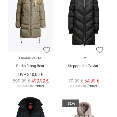
ZUR WUNSCHLISTE HINZUFÜGEN
ZUR W
PARAJUMPERS
JDY
Parka "Long Bear"
Steppparka "Skylar"
UVP
840,00 €
599,99 €
499,99 €
79,99 €
54,99 €
inkl. MwSt. zzgl.
Versand
inkl. MwSt. zzgl.
Versand
-31%