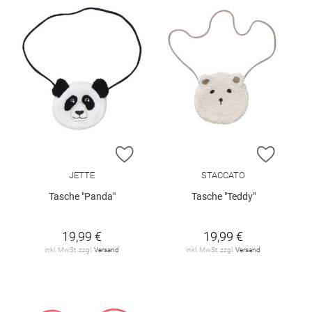
ZUR WUNSCHLISTE HINZUFÜGEN
ZUR W
JETTE
STACCATO
Tasche "Panda"
Tasche "Teddy"
19,99 €
19,99 €
inkl. MwSt. zzgl.
Versand
inkl. MwSt. zzgl.
Versand