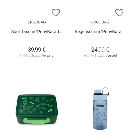
ZUR WUNSCHLISTE HINZUFÜGEN
ZUR W
ERGOBAG
ERGOBAG
Sporttasche "PonyBäradies"
Regenschirm "PonyBäradies"
39,99 €
24,99 €
inkl. MwSt. zzgl.
Versand
inkl. MwSt. zzgl.
Versand