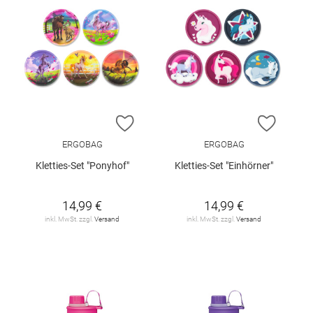
ZUR WUNSCHLISTE HINZUFÜGEN
ZUR W
ERGOBAG
ERGOBAG
Kletties-Set "Ponyhof"
Kletties-Set "Einhörner"
14,99 €
14,99 €
inkl. MwSt. zzgl.
Versand
inkl. MwSt. zzgl.
Versand