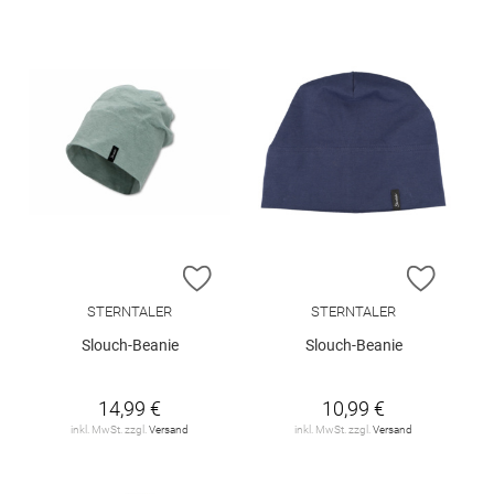
ZUR WUNSCHLISTE HINZUFÜGEN
ZUR W
STERNTALER
STERNTALER
Slouch-Beanie
Slouch-Beanie
14,99 €
10,99 €
inkl. MwSt. zzgl.
Versand
inkl. MwSt. zzgl.
Versand