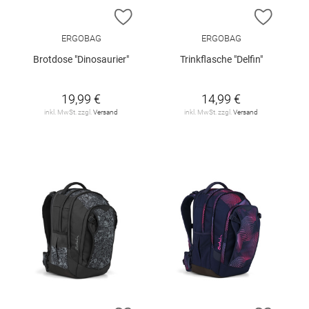
ZUR WUNSCHLISTE HINZUFÜGEN
ZUR W
ERGOBAG
ERGOBAG
Brotdose "Dinosaurier"
Trinkflasche "Delfin"
19,99 €
14,99 €
inkl. MwSt. zzgl.
Versand
inkl. MwSt. zzgl.
Versand