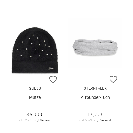
ZUR WUNSCHLISTE HINZUFÜGEN
ZUR W
GUESS
STERNTALER
Mütze
Allrounder-Tuch
35,00 €
17,99 €
inkl. MwSt. zzgl.
Versand
inkl. MwSt. zzgl.
Versand