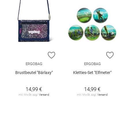
ZUR WUNSCHLISTE HINZUFÜGEN
ZUR W
ERGOBAG
ERGOBAG
Brustbeutel "Bärlaxy"
Kletties-Set "Elfmeter"
14,99 €
14,99 €
inkl. MwSt. zzgl.
Versand
inkl. MwSt. zzgl.
Versand