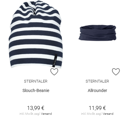
ZUR WUNSCHLISTE HINZUFÜGEN
ZUR W
STERNTALER
STERNTALER
Slouch-Beanie
Allrounder
13,99 €
11,99 €
inkl. MwSt. zzgl.
Versand
inkl. MwSt. zzgl.
Versand