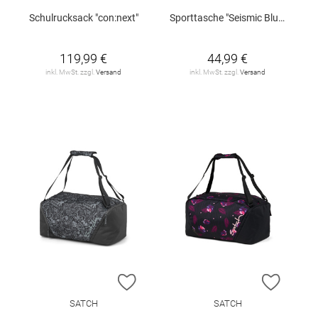
Schulrucksack "con:next"
Sporttasche "Seismic Blue"
119,99 €
44,99 €
inkl. MwSt. zzgl.
Versand
inkl. MwSt. zzgl.
Versand
ZUR WUNSCHLISTE HINZUFÜGEN
ZUR W
SATCH
SATCH