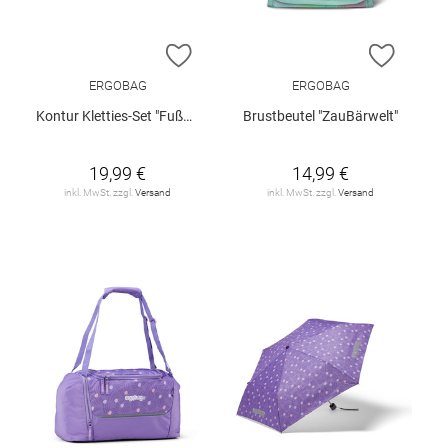
ZUR WUNSCHLISTE HINZUFÜGEN
ZUR W
ERGOBAG
ERGOBAG
Kontur Kletties-Set "Fußballkönigin"
Brustbeutel "ZauBärwelt"
19,99 €
14,99 €
inkl. MwSt. zzgl.
Versand
inkl. MwSt. zzgl.
Versand