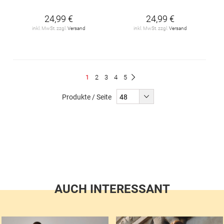
24,99 €
24,99 €
inkl. MwSt. zzgl.
Versand
inkl. MwSt. zzgl.
Versand
Seite
Du
Seite
Seite
Seite
Seite
1
2
3
4
5
Seite
Weiter
liest
Produkte / Seite
gerade
Seite
AUCH INTERESSANT