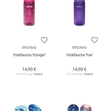
ZUR WUNSCHLISTE HINZUFÜGEN
ZUR W
ERGOBAG
ERGOBAG
Trinkflasche "Königin"
Trinkflasche "Fee"
14,99 €
14,99 €
inkl. MwSt. zzgl.
Versand
inkl. MwSt. zzgl.
Versand