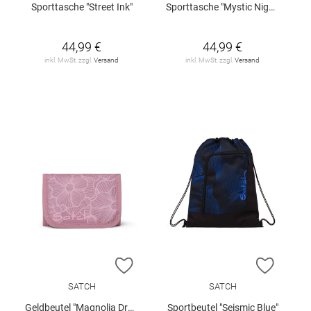
Sporttasche "Street Ink"
Sporttasche "Mystic Nights"
44,99 €
44,99 €
inkl. MwSt. zzgl.
Versand
inkl. MwSt. zzgl.
Versand
ZUR WUNSCHLISTE HINZUFÜGEN
ZUR W
SATCH
SATCH
Geldbeutel "Magnolia Dream"
Sportbeutel "Seismic Blue"