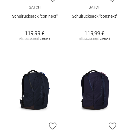
SATCH
SATCH
Schulrucksack "con:next"
Schulrucksack "con:next"
119,99 €
119,99 €
inkl. MwSt. zzgl.
Versand
inkl. MwSt. zzgl.
Versand
ZUR WUNSCHLISTE HINZUFÜGEN
ZUR W