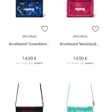
ZUR WUNSCHLISTE HINZUFÜGEN
ZUR W
ERGOBAG
ERGOBAG
Brustbeutel "OzeanBärwohner"
Brustbeutel "MondzauBär"
14,99 €
14,99 €
inkl. MwSt. zzgl.
Versand
inkl. MwSt. zzgl.
Versand