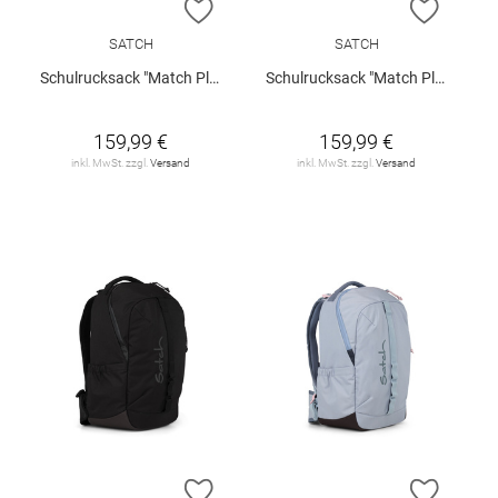
ZUR WUNSCHLISTE HINZUFÜGEN
ZUR W
SATCH
SATCH
Schulrucksack "Match Plus"
Schulrucksack "Match Plus"
159,99 €
159,99 €
inkl. MwSt. zzgl.
Versand
inkl. MwSt. zzgl.
Versand
ZUR WUNSCHLISTE HINZUFÜGEN
ZUR W