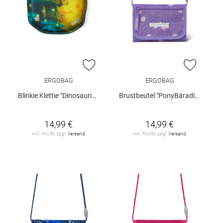
ZUR WUNSCHLISTE HINZUFÜGEN
ZUR W
ERGOBAG
ERGOBAG
Blinkie Klettie "Dinosaurier"
Brustbeutel "PonyBäradies"
14,99 €
14,99 €
inkl. MwSt. zzgl.
Versand
inkl. MwSt. zzgl.
Versand