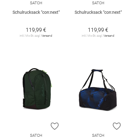
SATCH
SATCH
Schulrucksack "con:next"
Schulrucksack "con:next"
119,99 €
119,99 €
inkl. MwSt. zzgl.
Versand
inkl. MwSt. zzgl.
Versand
ZUR WUNSCHLISTE HINZUFÜGEN
ZUR W
SATCH
SATCH