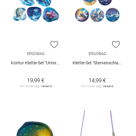
ZUR WUNSCHLISTE HINZUFÜGEN
ZUR W
ERGOBAG
ERGOBAG
Kontur Klettie-Set "Unterwasser"
Klettie-Set "Sternenschlacht"
19,99 €
14,99 €
inkl. MwSt. zzgl.
Versand
inkl. MwSt. zzgl.
Versand