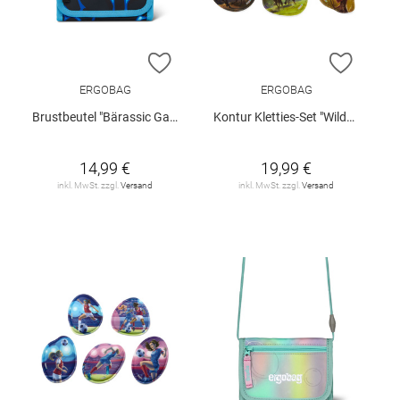
ZUR WUNSCHLISTE HINZUFÜGEN
ZUR W
ERGOBAG
ERGOBAG
Brustbeutel "Bärassic Garden"
Kontur Kletties-Set "Wilde Pferdefreunde"
14,99 €
19,99 €
inkl. MwSt. zzgl.
Versand
inkl. MwSt. zzgl.
Versand