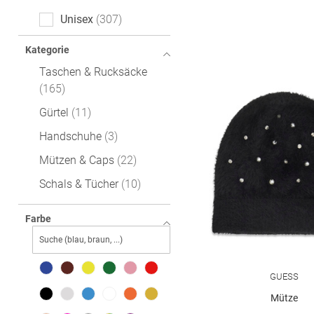
Unisex
307
Kategorie
Taschen & Rucksäcke
165
Gürtel
11
Handschuhe
3
Mützen & Caps
22
Schals & Tücher
10
Krawatten & Fliegen
5
Farbe
GUESS
Mütze