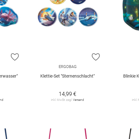
ZUR WUNSCHLISTE HINZUFÜGEN
ZUR WUNSCHLIST
ERGOBAG
terwasser"
Klettie-Set "Sternenschlacht"
Blinkie K
14,99 €
and
inkl. MwSt. zzgl.
Versand
inkl.