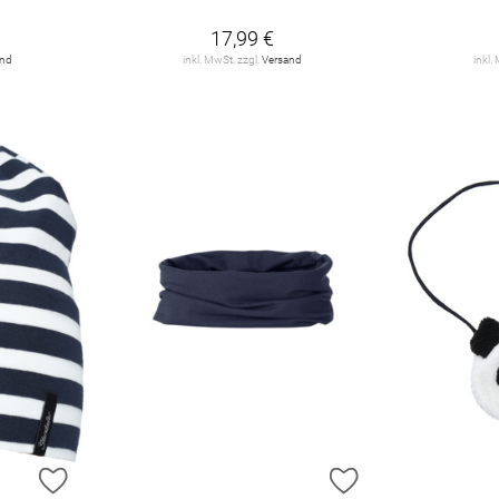
17,99 €
and
inkl. MwSt. zzgl.
Versand
inkl.
ZUR WUNSCHLISTE HINZUFÜGEN
ZUR WUNSCHLIST