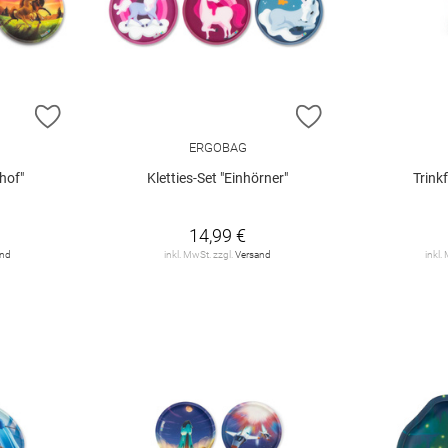
ZUR WUNSCHLISTE HINZUFÜGEN
ZUR WUNSCHLIST
ERGOBAG
hof"
Kletties-Set "Einhörner"
Trink
14,99 €
and
inkl. MwSt. zzgl.
Versand
inkl.