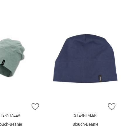
E HINZUFÜGEN
ZUR WUNSCHLISTE HINZUFÜGEN
ZUR W
TERNTALER
STERNTALER
louch-Beanie
Slouch-Beanie