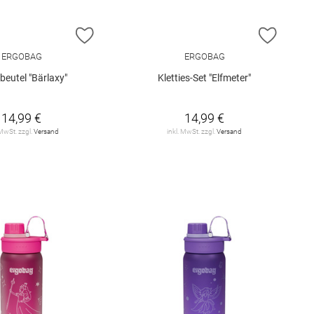
E HINZUFÜGEN
ZUR WUNSCHLISTE HINZUFÜGEN
ZUR W
ERGOBAG
ERGOBAG
beutel "Bärlaxy"
Kletties-Set "Elfmeter"
14,99 €
14,99 €
 MwSt. zzgl.
Versand
inkl. MwSt. zzgl.
Versand