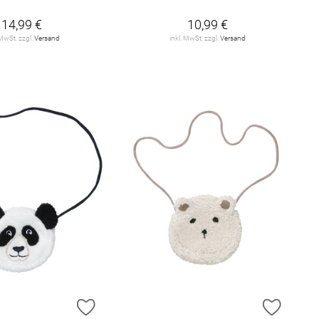
14,99 €
10,99 €
 MwSt. zzgl.
Versand
inkl. MwSt. zzgl.
Versand
E HINZUFÜGEN
ZUR WUNSCHLISTE HINZUFÜGEN
ZUR W