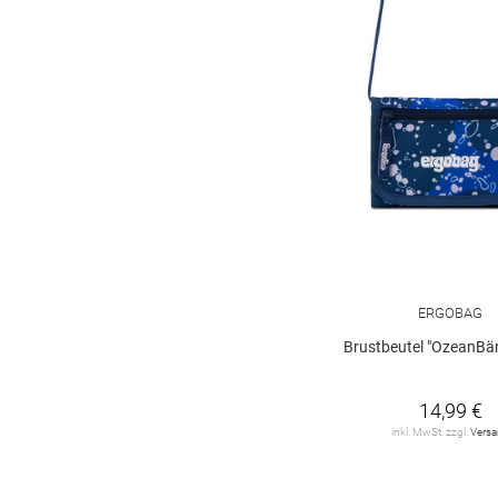
ERGOBAG
Brustbeutel "OzeanBä
14,99 €
inkl. MwSt. zzgl.
Vers