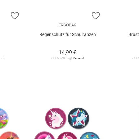
ZUR WUNSCHLISTE HINZUFÜGEN
ZUR WUNSCHLIST
ERGOBAG
Regenschutz für Schulranzen
Brust
14,99 €
and
inkl. MwSt. zzgl.
Versand
inkl.