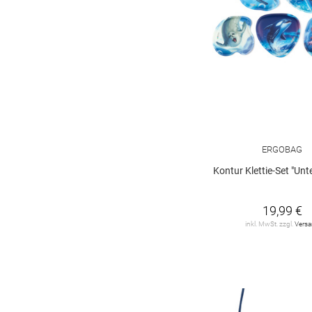
ERGOBAG
Kontur Klettie-Set "Un
19,99 €
inkl. MwSt. zzgl.
Vers