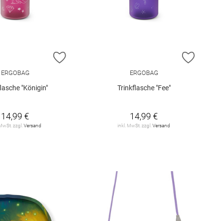
E HINZUFÜGEN
ZUR WUNSCHLISTE HINZUFÜGEN
ZUR W
ERGOBAG
ERGOBAG
flasche "Königin"
Trinkflasche "Fee"
14,99 €
14,99 €
 MwSt. zzgl.
Versand
inkl. MwSt. zzgl.
Versand