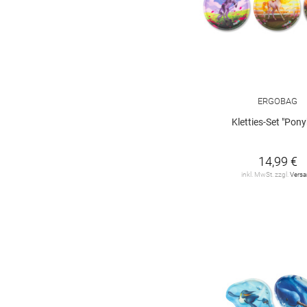
ERGOBAG
Kletties-Set "Pony
14,99 €
inkl. MwSt. zzgl.
Vers