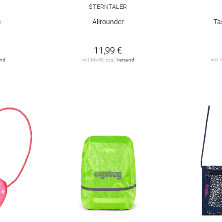
STERNTALER
e
Allrounder
Ta
11,99 €
and
inkl. MwSt. zzgl.
Versand
inkl.