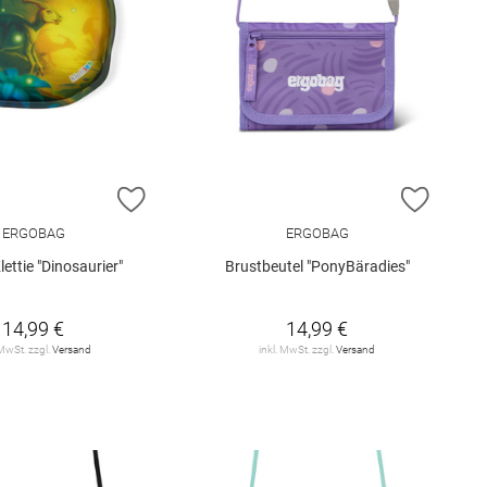
E HINZUFÜGEN
ZUR WUNSCHLISTE HINZUFÜGEN
ZUR W
ERGOBAG
ERGOBAG
lettie "Dinosaurier"
Brustbeutel "PonyBäradies"
14,99 €
14,99 €
 MwSt. zzgl.
Versand
inkl. MwSt. zzgl.
Versand