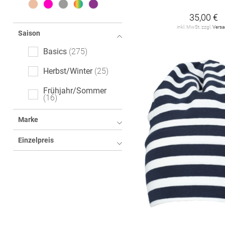
35,00 €
inkl. MwSt. zzgl.
Vers
Saison
Basics
275
Herbst/Winter
25
Frühjahr/Sommer
16
Marke
Einzelpreis