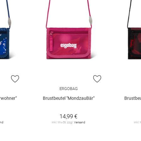
ZUR WUNSCHLISTE HINZUFÜGEN
ZUR WUNSCHLIST
ERGOBAG
rwohner"
Brustbeutel "MondzauBär"
Brustbeu
14,99 €
and
inkl. MwSt. zzgl.
Versand
inkl.