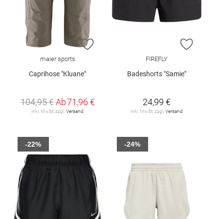
ZUR WUNSCHLISTE HINZUFÜGEN
ZUR W
maier sports
FIREFLY
Caprihose "Kluane"
Badeshorts "Samie"
104,95 €
Ab
71,96 €
24,99 €
inkl. MwSt. zzgl.
Versand
inkl. MwSt. zzgl.
Versand
-22%
-24%