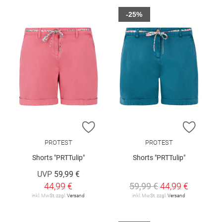
-25%
ZUR WUNSCHLISTE HINZUFÜGEN
ZUR W
PROTEST
PROTEST
Shorts "PRTTulip"
Shorts "PRTTulip"
UVP
59,99 €
44,99 €
59,99 €
44,99 €
inkl. MwSt. zzgl.
Versand
inkl. MwSt. zzgl.
Versand