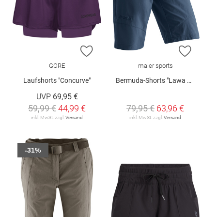
ZUR WUNSCHLISTE HINZUFÜGEN
ZUR W
GORE
maier sports
Laufshorts "Concurve"
Bermuda-Shorts "Lawa Da-Bermuda"
UVP
69,95 €
59,99 €
44,99 €
79,95 €
63,96 €
inkl. MwSt. zzgl.
Versand
inkl. MwSt. zzgl.
Versand
-31%