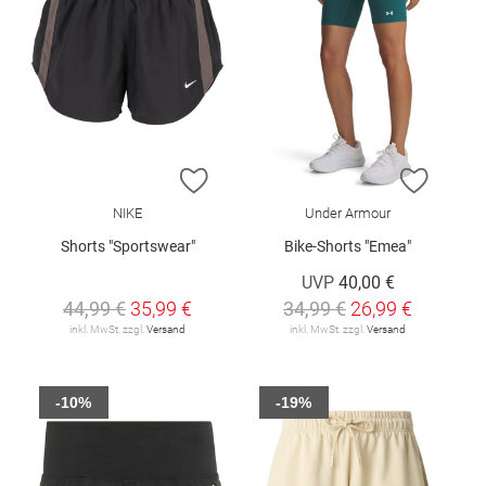
ZUR WUNSCHLISTE HINZUFÜGEN
ZUR W
NIKE
Under Armour
Shorts "Sportswear"
Bike-Shorts "Emea"
UVP
40,00 €
44,99 €
35,99 €
34,99 €
26,99 €
inkl. MwSt. zzgl.
Versand
inkl. MwSt. zzgl.
Versand
-10%
-19%