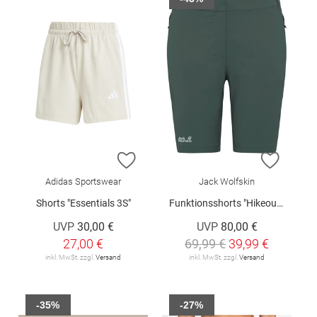
ZUR WUNSCHLISTE HINZUFÜGEN
ZUR W
Adidas Sportswear
Jack Wolfskin
Shorts "Essentials 3S"
Funktionsshorts "Hikeout W"
UVP
30,00 €
UVP
80,00 €
27,00 €
69,99 €
39,99 €
inkl. MwSt. zzgl.
Versand
inkl. MwSt. zzgl.
Versand
-35%
-27%