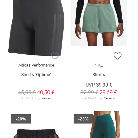
ZUR WUNSCHLISTE HINZUFÜGEN
ZUR W
Adidas Performance
NIKE
Shorts "Optime"
Shorts
UVP
39,99 €
45,00 €
40,50 €
32,99 €
29,69 €
inkl. MwSt. zzgl.
Versand
inkl. MwSt. zzgl.
Versand
-20%
-23%