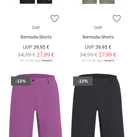
ZUR WUNSCHLISTE HINZUFÜGEN
ZUR W
CMP
CMP
Bermuda-Shorts
Bermuda-Shorts
UVP
39,95 €
UVP
39,95 €
34,99 €
27,99 €
34,99 €
27,99 €
inkl. MwSt. zzgl.
Versand
inkl. MwSt. zzgl.
Versand
-12%
-12%