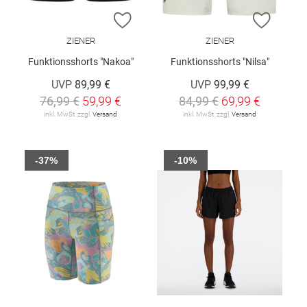
ZUR WUNSCHLISTE HINZUFÜGEN
ZUR W
ZIENER
ZIENER
Funktionsshorts "Nakoa"
Funktionsshorts "Nilsa"
UVP
89,99 €
UVP
99,99 €
76,99 €
59,99 €
84,99 €
69,99 €
inkl. MwSt. zzgl.
Versand
inkl. MwSt. zzgl.
Versand
-37%
-10%