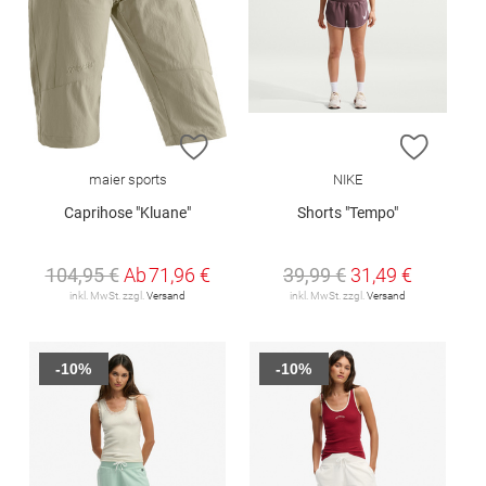
ZUR WUNSCHLISTE HINZUFÜGEN
ZUR W
maier sports
NIKE
Caprihose "Kluane"
Shorts "Tempo"
104,95 €
Ab
71,96 €
39,99 €
31,49 €
inkl. MwSt. zzgl.
Versand
inkl. MwSt. zzgl.
Versand
-10%
-10%