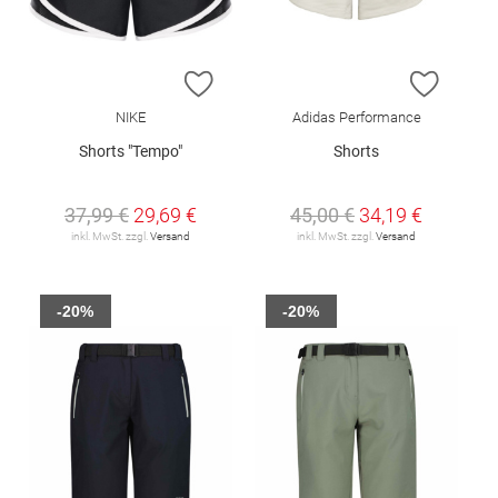
ZUR WUNSCHLISTE HINZUFÜGEN
ZUR W
NIKE
Adidas Performance
Shorts "Tempo"
Shorts
37,99 €
29,69 €
45,00 €
34,19 €
inkl. MwSt. zzgl.
Versand
inkl. MwSt. zzgl.
Versand
-20%
-20%