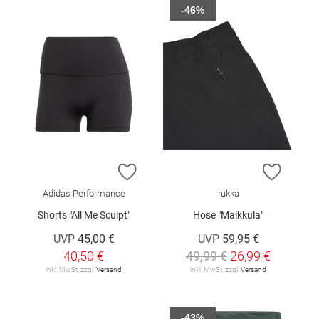
-46%
ZUR WUNSCHLISTE HINZUFÜGEN
ZUR W
Adidas Performance
rukka
Shorts "All Me Sculpt"
Hose "Maikkula"
UVP
45,00 €
UVP
59,95 €
40,50 €
49,99 €
26,99 €
inkl. MwSt. zzgl.
Versand
inkl. MwSt. zzgl.
Versand
-43%