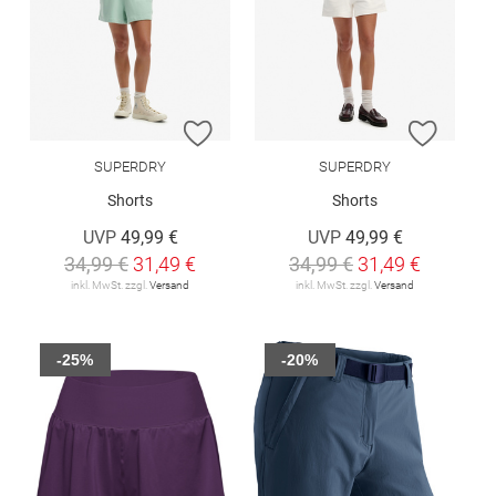
ZUR WUNSCHLISTE HINZUFÜGEN
ZUR W
SUPERDRY
SUPERDRY
Shorts
Shorts
UVP
49,99 €
UVP
49,99 €
34,99 €
31,49 €
34,99 €
31,49 €
inkl. MwSt. zzgl.
Versand
inkl. MwSt. zzgl.
Versand
-25%
-20%