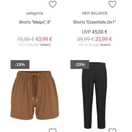
ZUR WUNSCHLISTE HINZUFÜGEN
ZUR W
patagonia
NEW BALANCE
Shorts "Maipo", 8"
Shorts "Essentials 2in1"
UVP
45,00 €
70,00 €
43,99 €
39,99 €
35,99 €
inkl. MwSt. zzgl.
Versand
inkl. MwSt. zzgl.
Versand
-19%
-33%
ZUR WUNSCHLISTE HINZUFÜGEN
ZUR W