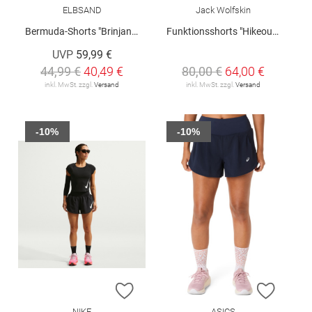
ELBSAND
Jack Wolfskin
Bermuda-Shorts "Brinjana"
Funktionsshorts "Hikeout W"
UVP
59,99 €
44,99 €
40,49 €
80,00 €
64,00 €
inkl. MwSt. zzgl.
Versand
inkl. MwSt. zzgl.
Versand
-10%
-10%
ZUR WUNSCHLISTE HINZUFÜGEN
ZUR W
NIKE
ASICS