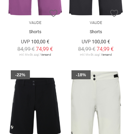
ZUR WUNSCHLISTE HINZUFÜGEN
ZUR W
VAUDE
VAUDE
Shorts
Shorts
UVP
100,00 €
UVP
100,00 €
84,99 €
74,99 €
84,99 €
74,99 €
inkl. MwSt. zzgl.
Versand
inkl. MwSt. zzgl.
Versand
-22%
-18%