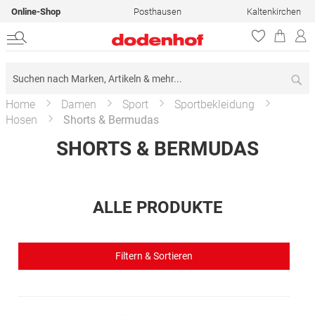
Online-Shop
Posthausen
Kaltenkirchen
Su
Home
Damen
Sport
Sportbekleidung
Hosen
Shorts & Bermudas
SHORTS & BERMUDAS
ALLE PRODUKTE
Filtern & Sortieren