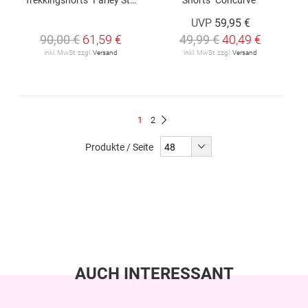
UVP
59,95 €
90,00 €
61,59 €
49,99 €
40,49 €
inkl. MwSt. zzgl.
Versand
inkl. MwSt. zzgl.
Versand
Seite
Du
Seite
1
2
Seite
Weiter
liest
Produkte / Seite
gerade
Seite
AUCH INTERESSANT