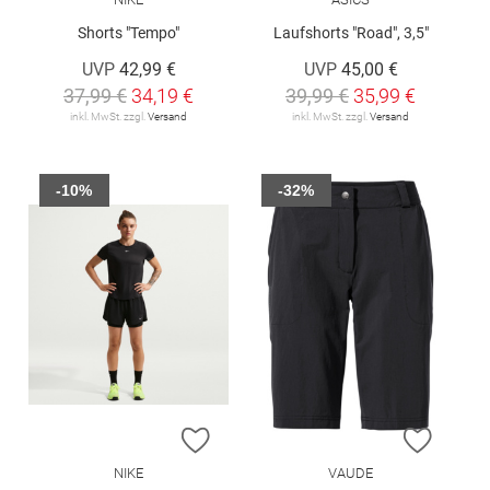
Shorts "Tempo"
Laufshorts "Road", 3,5"
UVP
42,99 €
UVP
45,00 €
37,99 €
34,19 €
39,99 €
35,99 €
inkl. MwSt. zzgl.
Versand
inkl. MwSt. zzgl.
Versand
-10%
-32%
ZUR WUNSCHLISTE HINZUFÜGEN
ZUR W
NIKE
VAUDE