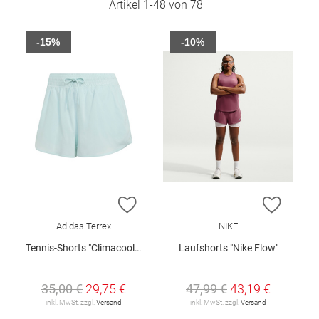
Artikel
1
-
48
von
78
-15%
-10%
ZUR WUNSCHLISTE HINZUFÜGEN
ZUR W
Adidas Terrex
NIKE
Tennis-Shorts "Climacool Club"
Laufshorts "Nike Flow"
35,00 €
29,75 €
47,99 €
43,19 €
inkl. MwSt. zzgl.
Versand
inkl. MwSt. zzgl.
Versand