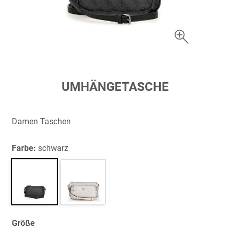
Zum
UMHÄNGETASCHE
Anfang
der
Bildergalerie
Damen Taschen
springen
Farbe:
schwarz
Größe