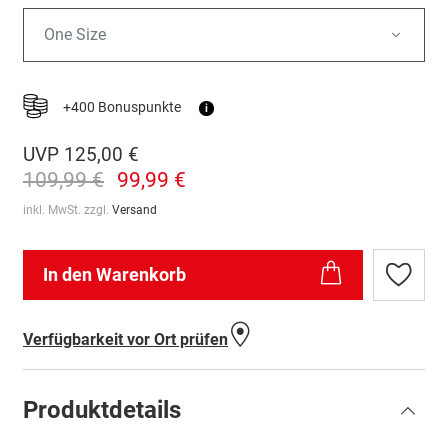
One Size
+400 Bonuspunkte
i
UVP
125,00 €
109,99 €
99,99 €
inkl. MwSt. zzgl.
Versand
In den Warenkorb
Zur
Wunschl
hinzufü
Verfügbarkeit vor Ort prüfen
Produktdetails