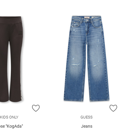
E HINZUFÜGEN
ZUR WUNSCHLISTE HINZUFÜGEN
ZUR W
KIDS ONLY
GUESS
se "KogAda"
Jeans