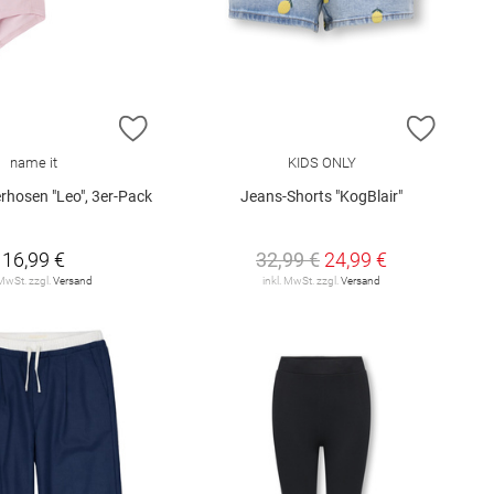
E HINZUFÜGEN
ZUR WUNSCHLISTE HINZUFÜGEN
ZUR W
name it
KIDS ONLY
rhosen "Leo", 3er-Pack
Jeans-Shorts "KogBlair"
16,99 €
32,99 €
24,99 €
 MwSt. zzgl.
Versand
inkl. MwSt. zzgl.
Versand