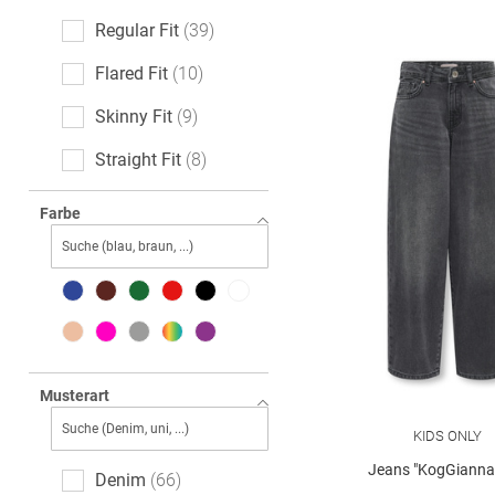
Regular Fit
39
Flared Fit
10
Skinny Fit
9
Straight Fit
8
Loose Fit
7
Farbe
Slim Fit
5
Relaxed Fit
4
Baggy Fit
2
barrelFit
2
Musterart
KIDS ONLY
Jeans "KogGianna-
Denim
66