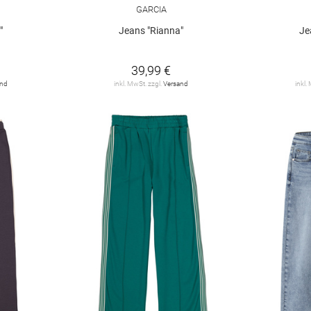
GARCIA
"
Jeans "Rianna"
Je
39,99 €
and
inkl. MwSt. zzgl.
Versand
inkl.