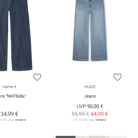
E HINZUFÜGEN
ZUR WUNSCHLISTE HINZUFÜGEN
ZUR W
name it
HUGO
ns "NKFBella"
Jeans
UVP
90,00 €
34,99 €
59,99 €
44,99 €
 MwSt. zzgl.
Versand
inkl. MwSt. zzgl.
Versand