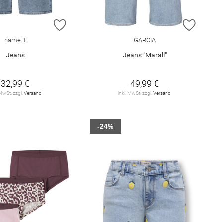
E HINZUFÜGEN
ZUR WUNSCHLISTE HINZUFÜGEN
ZUR W
name it
GARCIA
Jeans
Jeans "Marall"
32,99 €
49,99 €
 MwSt. zzgl.
Versand
inkl. MwSt. zzgl.
Versand
-24%