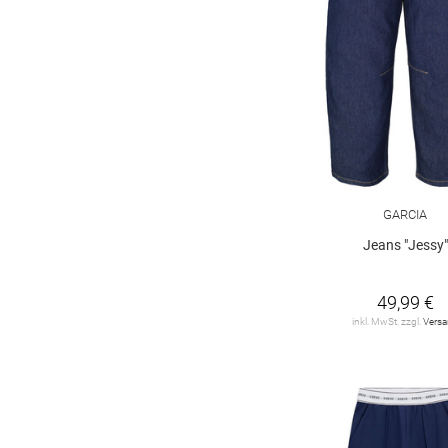
GARCIA
Jeans "Jessy"
49,99 €
inkl. MwSt. zzgl.
Vers