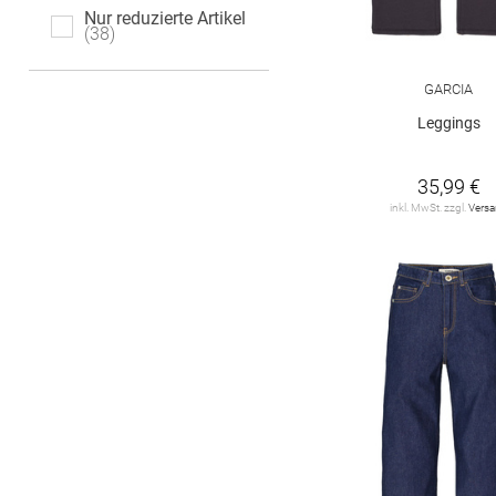
146 regular
Nur reduzierte Artikel
146 slim
38
146/152
152
GARCIA
152 regular
152 slim
Leggings
152 super slim
158
35,99 €
inkl. MwSt. zzgl.
Vers
158 regular
158 slim
158/164
164
164 regular
164 slim
164 super slim
170
170 regular
170 slim
170/176
176