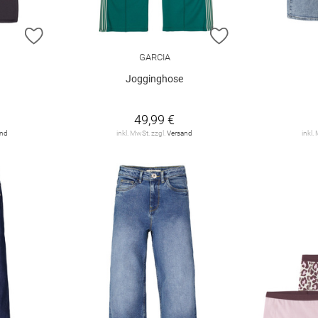
ZUR WUNSCHLISTE HINZUFÜGEN
ZUR WUNSCHLIST
GARCIA
Jogginghose
49,99 €
and
inkl. MwSt. zzgl.
Versand
inkl.