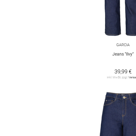
176 regular
176 slim
176 super slim
GARCIA
Jeans "Ilvy"
39,99 €
inkl. MwSt. zzgl.
Vers