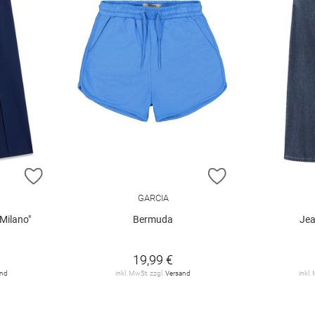
ZUR WUNSCHLISTE HINZUFÜGEN
ZUR WUNSCHLIST
GARCIA
Milano"
Bermuda
Jea
19,99 €
and
inkl. MwSt. zzgl.
Versand
inkl.