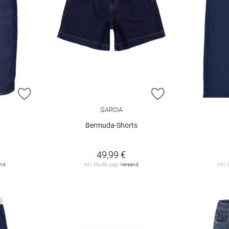
ZUR WUNSCHLISTE HINZUFÜGEN
ZUR WUNSCHLIST
GARCIA
Bermuda-Shorts
49,99 €
and
inkl. MwSt. zzgl.
Versand
inkl.