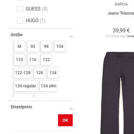
GARCIA
GUESS
4
Jeans "Rianna
HUGO
1
39,99 €
KIDS ONLY
46
Größe
inkl. MwSt. zzgl.
Vers
STACCATO
3
M
92
98
104
TOM TAILOR
6
110
116
122
Tommy Hilfiger
2
122-128
128
134
VERO MODA Girl
3
134 regular
134 slim
name it
12
134/140
140
s. Oliver
16
Einzelpreis
140 regular
140 slim
OK
146
146 regluar