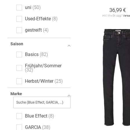
uni
50
36,99 €
inkl. MwSt. zzgl.
Vers
Used-Effekte
8
gestreift
4
Ajour
2
Saison
floral
2
Basics
82
leopard
2
Frühjahr/Sommer
32
melange
2
Herbst/Winter
25
All-Over-Print (AOP)
1
Marke
Logoprint
1
Motivprint
1
Blue Effect
8
GARCIA
38