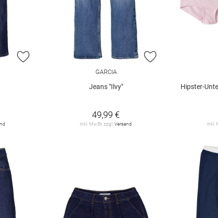
ZUR WUNSCHLISTE HINZUFÜGEN
ZUR WUNSCHLIST
GARCIA
Jeans "Ilvy"
Hipster-Unte
49,99 €
and
inkl. MwSt. zzgl.
Versand
inkl.