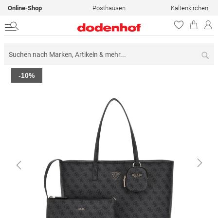
Online-Shop
Posthausen
Kaltenkirchen
Su
Zum
-10%
Ende
der
Bildergalerie
springen