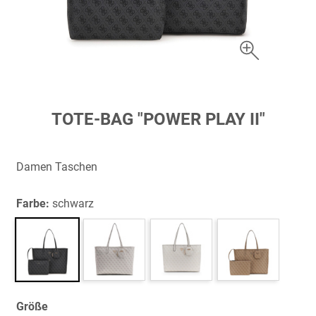
Zum
TOTE-BAG "POWER PLAY II"
Anfang
der
Bildergalerie
Damen Taschen
springen
Farbe:
schwarz
Größe