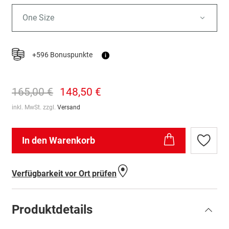
One Size
+596 Bonuspunkte
i
165,00 €
148,50 €
inkl. MwSt. zzgl.
Versand
In den Warenkorb
Zur
Wunschl
hinzufü
Verfügbarkeit vor Ort prüfen
Produktdetails