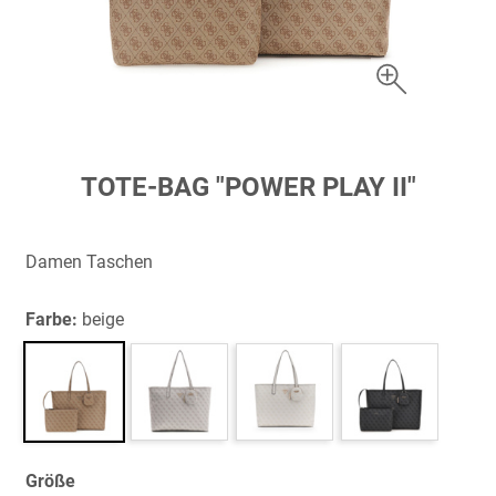
Zum
TOTE-BAG "POWER PLAY II"
Anfang
der
Bildergalerie
Damen Taschen
springen
Farbe:
beige
Größe