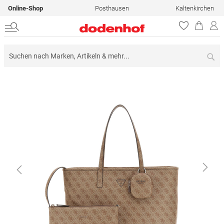
Online-Shop
Posthausen
Kaltenkirchen
Su
Zum
Ende
der
Bildergalerie
springen