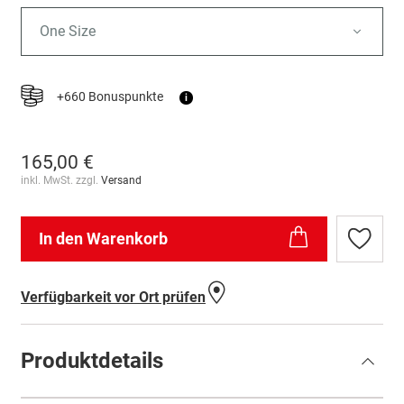
One Size
+660 Bonuspunkte
i
165,00 €
inkl. MwSt. zzgl.
Versand
In den Warenkorb
Zur
Wunschl
hinzufü
Verfügbarkeit vor Ort prüfen
Produktdetails