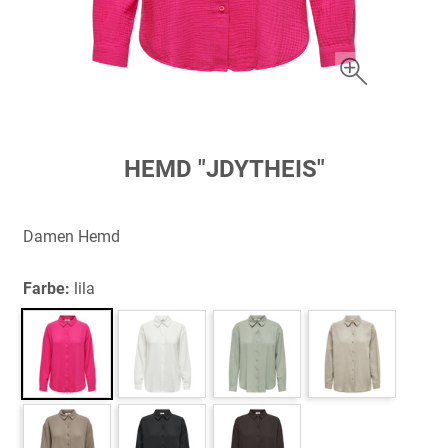
Zum
HEMD "JDYTHEIS"
Anfang
der
Bildergalerie
Damen Hemd
springen
Farbe:
lila