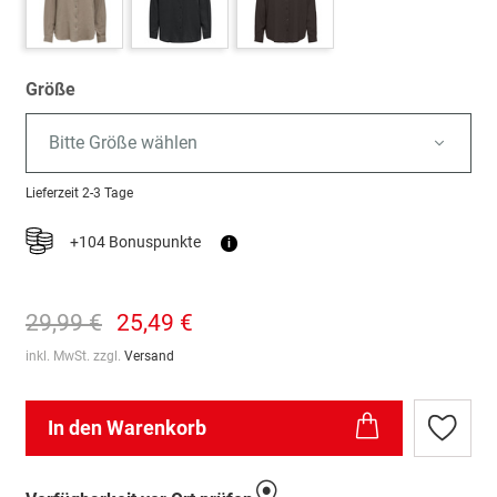
Größe
Bitte Größe wählen
Lieferzeit
2-3 Tage
+104 Bonuspunkte
i
29,99 €
25,49 €
inkl. MwSt. zzgl.
Versand
In den Warenkorb
Zur
Wunschl
hinzufü