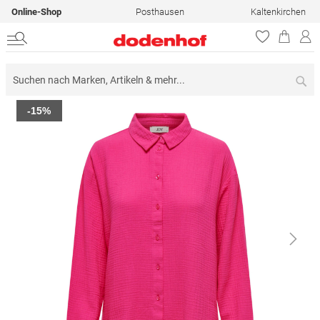
Online-Shop
Posthausen
Kaltenkirchen
Su
Zum
-15%
Ende
der
Bildergalerie
springen