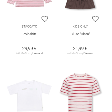
ZUR WUNSCHLISTE HINZUFÜGEN
ZUR W
STACCATO
KIDS ONLY
Poloshirt
Bluse "Clara"
29,99 €
21,99 €
inkl. MwSt. zzgl.
Versand
inkl. MwSt. zzgl.
Versand