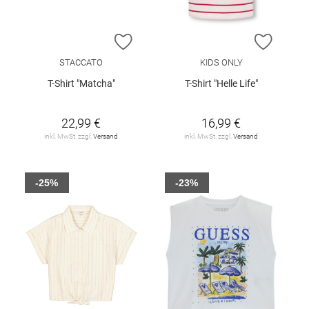
ZUR WUNSCHLISTE HINZUFÜGEN
ZUR W
STACCATO
KIDS ONLY
T-Shirt "Matcha"
T-Shirt "Helle Life"
22,99 €
16,99 €
inkl. MwSt. zzgl.
Versand
inkl. MwSt. zzgl.
Versand
-25%
-23%