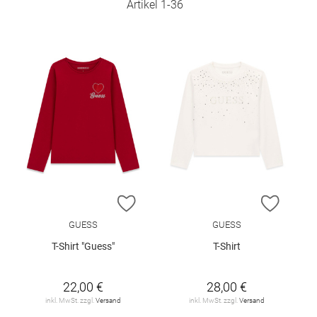
Artikel
1
-
36
ZUR WUNSCHLISTE HINZUFÜGEN
ZUR W
GUESS
GUESS
T-Shirt "Guess"
T-Shirt
22,00 €
28,00 €
inkl. MwSt. zzgl.
Versand
inkl. MwSt. zzgl.
Versand