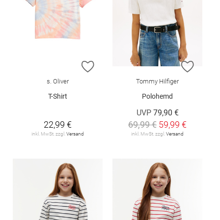
ZUR WUNSCHLISTE HINZUFÜGEN
ZUR W
s. Oliver
Tommy Hilfiger
T-Shirt
Polohemd
UVP
79,90 €
22,99 €
69,99 €
59,99 €
inkl. MwSt. zzgl.
Versand
inkl. MwSt. zzgl.
Versand