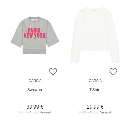
ZUR WUNSCHLISTE HINZUFÜGEN
ZUR W
GARCIA
GARCIA
Sweater
T-Shirt
39,99 €
29,99 €
inkl. MwSt. zzgl.
Versand
inkl. MwSt. zzgl.
Versand