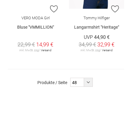
ZUR WUNSCHLISTE HINZUFÜGEN
ZUR W
VERO MODA Girl
Tommy Hilfiger
Bluse "VMMILLION"
Langarmshirt "Heritage"
UVP
44,90 €
22,99 €
14,99 €
34,99 €
32,99 €
inkl. MwSt. zzgl.
Versand
inkl. MwSt. zzgl.
Versand
Produkte / Seite