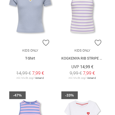
ZUR WUNSCHLISTE HINZUFÜGEN
ZUR W
KIDS ONLY
KIDS ONLY
T-Shirt
KOGKENYA RIB STRIPE TANK TOP JRS
UVP
14,99 €
14,99 €
7,99 €
9,99 €
7,99 €
inkl. MwSt. zzgl.
Versand
inkl. MwSt. zzgl.
Versand
-47%
-33%