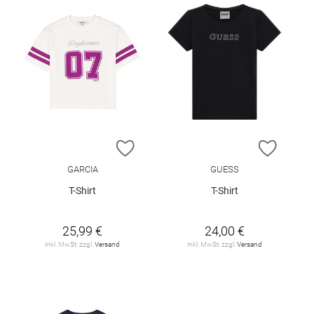
ZUR WUNSCHLISTE HINZUFÜGEN
ZUR W
GARCIA
GUESS
T-Shirt
T-Shirt
25,99 €
24,00 €
inkl. MwSt. zzgl.
Versand
inkl. MwSt. zzgl.
Versand