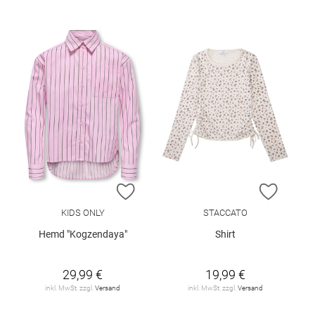
ZUR WUNSCHLISTE HINZUFÜGEN
ZUR W
KIDS ONLY
STACCATO
Hemd "Kogzendaya"
Shirt
29,99 €
19,99 €
inkl. MwSt. zzgl.
Versand
inkl. MwSt. zzgl.
Versand