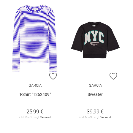
ZUR WUNSCHLISTE HINZUFÜGEN
ZUR W
GARCIA
GARCIA
T-Shirt "T262409"
Sweater
25,99 €
39,99 €
inkl. MwSt. zzgl.
Versand
inkl. MwSt. zzgl.
Versand