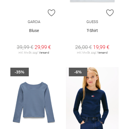
ZUR WUNSCHLISTE HINZUFÜGEN
ZUR W
GARCIA
GUESS
Bluse
T-Shirt
39,99 €
29,99 €
26,00 €
19,99 €
inkl. MwSt. zzgl.
Versand
inkl. MwSt. zzgl.
Versand
-35%
-6%