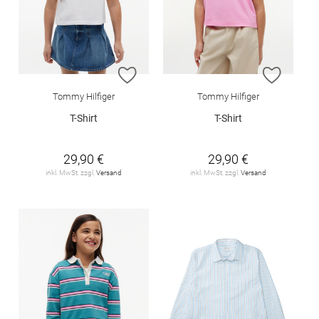
ZUR WUNSCHLISTE HINZUFÜGEN
ZUR W
Tommy Hilfiger
Tommy Hilfiger
T-Shirt
T-Shirt
29,90 €
29,90 €
inkl. MwSt. zzgl.
Versand
inkl. MwSt. zzgl.
Versand