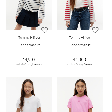
ZUR WUNSCHLISTE HINZUFÜGEN
ZUR W
Tommy Hilfiger
Tommy Hilfiger
Langarmshirt
Langarmshirt
44,90 €
44,90 €
inkl. MwSt. zzgl.
Versand
inkl. MwSt. zzgl.
Versand