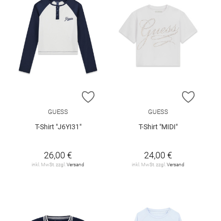
ZUR WUNSCHLISTE HINZUFÜGEN
ZUR W
GUESS
GUESS
T-Shirt "J6YI31"
T-Shirt "MIDI"
26,00 €
24,00 €
inkl. MwSt. zzgl.
Versand
inkl. MwSt. zzgl.
Versand