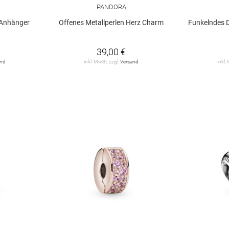
PANDORA
-Anhänger
Offenes Metallperlen Herz Charm
Funkelndes D
39,00 €
and
inkl. MwSt. zzgl.
Versand
inkl.