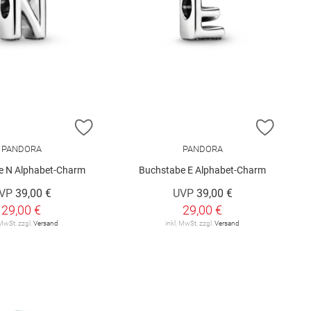
E HINZUFÜGEN
ZUR WUNSCHLISTE HINZUFÜGEN
ZUR W
PANDORA
PANDORA
e N Alphabet-Charm
Buchstabe E Alphabet-Charm
VP
39,00 €
UVP
39,00 €
29,00 €
29,00 €
 MwSt. zzgl.
Versand
inkl. MwSt. zzgl.
Versand