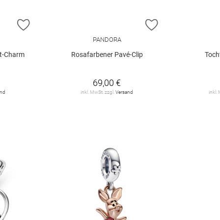
ZUR WUNSCHLISTE HINZUFÜGEN
ZUR WUNSCHLIST
PANDORA
t-Charm
Rosafarbener Pavé-Clip
Toch
€
69,00 €
and
inkl. MwSt. zzgl.
Versand
inkl.