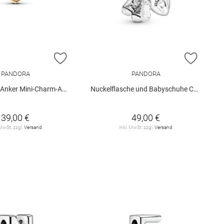
E HINZUFÜGEN
ZUR WUNSCHLISTE HINZUFÜGEN
ZUR W
PANDORA
PANDORA
er Mini-Charm-Anhänger
Nuckelflasche und Babyschuhe Charm-Anhänger
39,00 €
49,00 €
 MwSt. zzgl.
Versand
inkl. MwSt. zzgl.
Versand