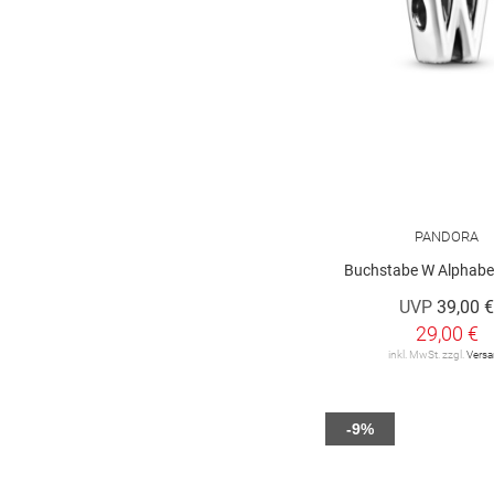
PANDORA
Buchstabe W Alphab
UVP
39,00 
29,00 €
inkl. MwSt. zzgl.
Vers
-9%