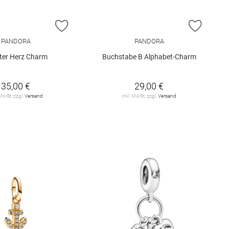
E HINZUFÜGEN
ZUR WUNSCHLISTE HINZUFÜGEN
ZUR W
PANDORA
PANDORA
ter Herz Charm
Buchstabe B Alphabet-Charm
35,00 €
29,00 €
 MwSt. zzgl.
Versand
inkl. MwSt. zzgl.
Versand