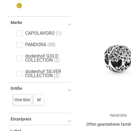
Marke
CAPOLAVORO
1
PANDORA
88
dodenhof GOLD
COLLECTION
2
dodenhof SILVER
COLLECTION
2
Größe
One Size
M
PANDORA
Einzelpreis
Offen gearbeitetes familiäre Wu