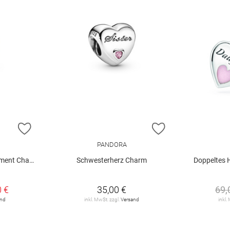
ZUR WUNSCHLISTE HINZUFÜGEN
ZUR WUNSCHLIST
PANDORA
ent Charm
Schwesterherz Charm
Doppeltes 
0 €
35,00 €
69,
and
inkl. MwSt. zzgl.
Versand
inkl.