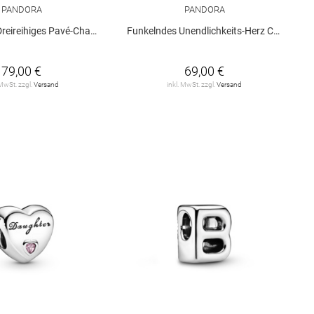
PANDORA
PANDORA
reireihiges Pavé-Charm
Funkelndes Unendlichkeits-Herz Charm-Anhänger
79,00 €
69,00 €
 MwSt. zzgl.
Versand
inkl. MwSt. zzgl.
Versand