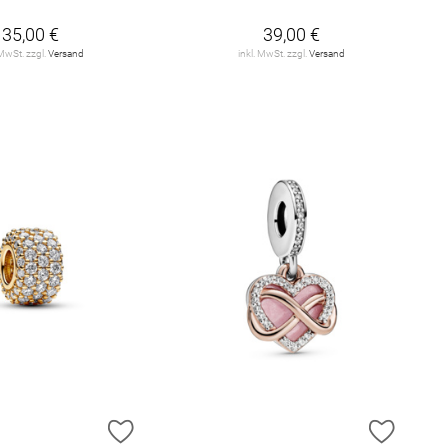
35,00 €
39,00 €
 MwSt. zzgl.
Versand
inkl. MwSt. zzgl.
Versand
E HINZUFÜGEN
ZUR WUNSCHLISTE HINZUFÜGEN
ZUR W