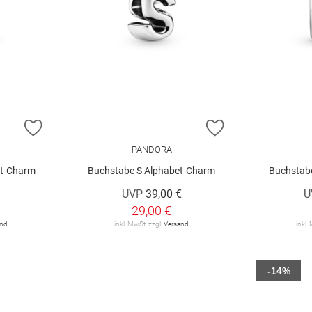
ZUR WUNSCHLISTE HINZUFÜGEN
ZUR WUNSCHLIST
PANDORA
et-Charm
Buchstabe S Alphabet-Charm
Buchstab
€
UVP
39,00 €
U
29,00 €
and
inkl. MwSt. zzgl.
Versand
inkl.
-14%