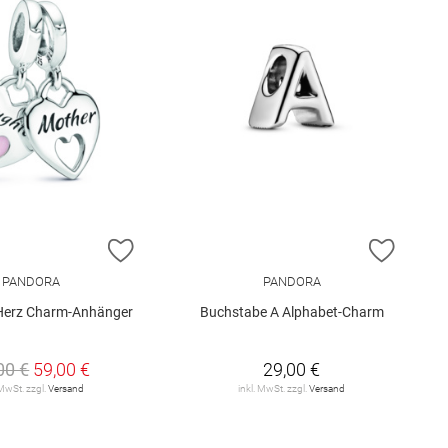
E HINZUFÜGEN
ZUR WUNSCHLISTE HINZUFÜGEN
ZUR W
PANDORA
PANDORA
Herz Charm-Anhänger
Buchstabe A Alphabet-Charm
00 €
59,00 €
29,00 €
 MwSt. zzgl.
Versand
inkl. MwSt. zzgl.
Versand