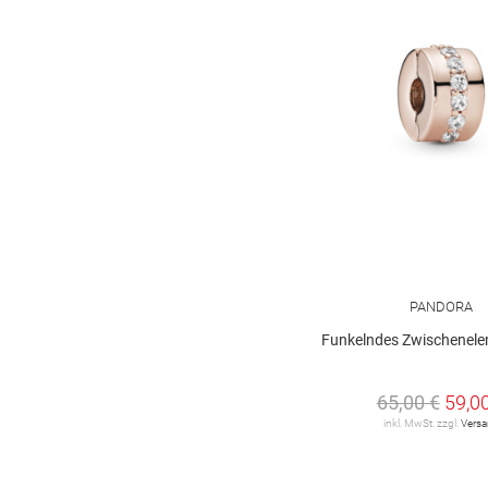
PANDORA
Funkelndes Zwischenelem
65,00 €
59,0
inkl. MwSt. zzgl.
Vers