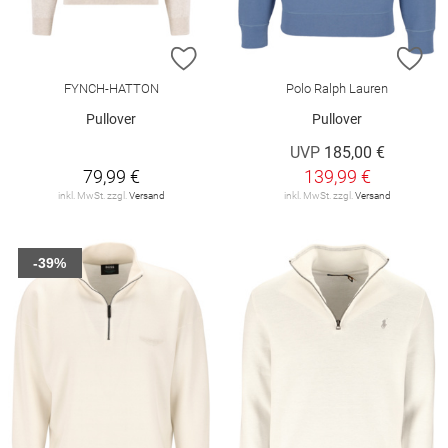
ZUR WUNSCHLISTE HINZUFÜGEN
ZU
FYNCH-HATTON
Polo Ralph Lauren
Pullover
Pullover
UVP
185,00 €
79,99 €
139,99 €
inkl. MwSt. zzgl.
Versand
inkl. MwSt. zzgl.
Versand
-39%