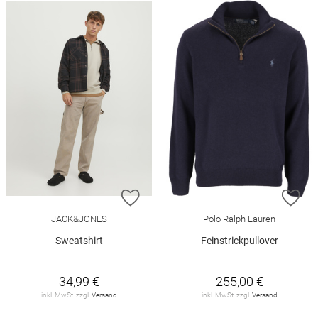
ZUR WUNSCHLISTE HINZUFÜGEN
ZU
JACK&JONES
Polo Ralph Lauren
Sweatshirt
Feinstrickpullover
34,99 €
255,00 €
inkl. MwSt. zzgl.
Versand
inkl. MwSt. zzgl.
Versand