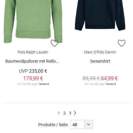
ZUR WUNSCHLISTE HINZUFÜGEN
ZU
Polo Ralph Lauren
Marc O'Polo Denim
Baumwollpullover mit Reißverschluss
Sweatshirt
UVP
235,00 €
179,99 €
89,95 €
64,99 €
inkl. MwSt. zzgl.
Versand
inkl. MwSt. zzgl.
Versand
Seite
Du
Seite
Seite
1
2
3
Seite
Weiter
liest
Produkte / Seite
gerade