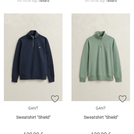
inkl. MwSt. zzgl.
Versand
inkl. MwSt. zzgl.
Versand
ZUR WUNSCHLISTE HINZUFÜGEN
ZU
GANT
GANT
Sweatshirt "Shield"
Sweatshirt "Shield"