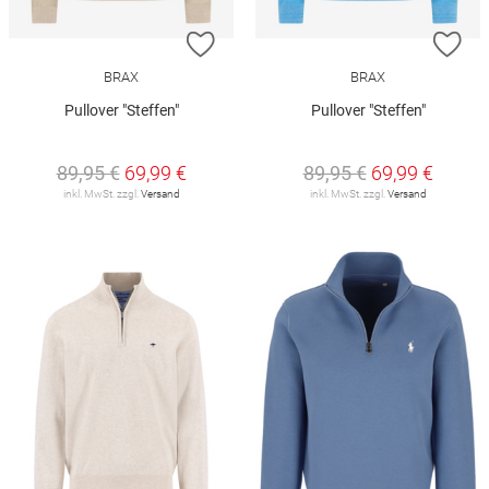
ZUR WUNSCHLISTE HINZUFÜGEN
ZU
BRAX
BRAX
Pullover "Steffen"
Pullover "Steffen"
89,95 €
69,99 €
89,95 €
69,99 €
inkl. MwSt. zzgl.
Versand
inkl. MwSt. zzgl.
Versand