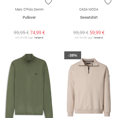
ZUR WUNSCHLISTE HINZUFÜGEN
ZU
Marc O'Polo Denim
CASA MODA
Pullover
Sweatshirt
99,95 €
74,99 €
99,99 €
59,99 €
inkl. MwSt. zzgl.
Versand
inkl. MwSt. zzgl.
Versand
-38%