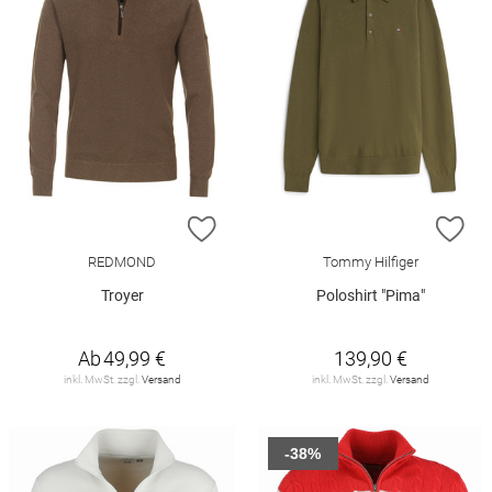
ZUR WUNSCHLISTE HINZUFÜGEN
ZU
REDMOND
Tommy Hilfiger
Troyer
Poloshirt "Pima"
Ab
49,99 €
139,90 €
inkl. MwSt. zzgl.
Versand
inkl. MwSt. zzgl.
Versand
-38%