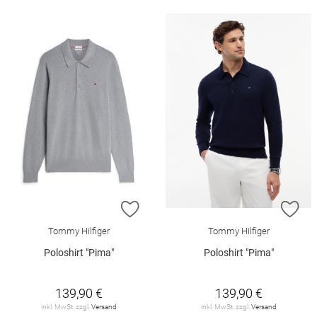
ZUR WUNSCHLISTE HINZUFÜGEN
ZU
Tommy Hilfiger
Tommy Hilfiger
Poloshirt "Pima"
Poloshirt "Pima"
139,90 €
139,90 €
inkl. MwSt. zzgl.
Versand
inkl. MwSt. zzgl.
Versand