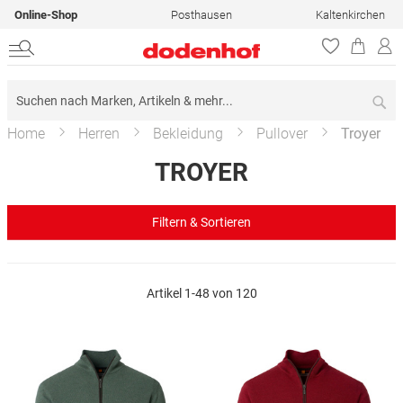
Online-Shop
Posthausen
Kaltenkirchen
Su
Home
Herren
Bekleidung
Pullover
Troyer
TROYER
Filtern & Sortieren
Artikel
1
-
48
von
120