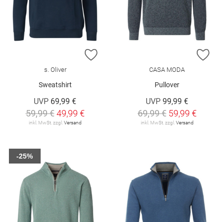
ZUR WUNSCHLISTE HINZUFÜGEN
ZU
s. Oliver
CASA MODA
Sweatshirt
Pullover
UVP
69,99 €
UVP
99,99 €
59,99 €
49,99 €
69,99 €
59,99 €
inkl. MwSt. zzgl.
Versand
inkl. MwSt. zzgl.
Versand
-25%