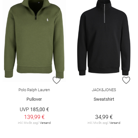
ZUR WUNSCHLISTE HINZUFÜGEN
ZU
Polo Ralph Lauren
JACK&JONES
Pullover
Sweatshirt
UVP
185,00 €
139,99 €
34,99 €
inkl. MwSt. zzgl.
Versand
inkl. MwSt. zzgl.
Versand