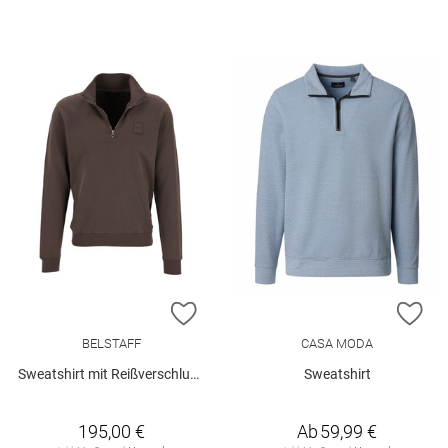
ZUR WUNSCHLISTE HINZUFÜGEN
ZU
BELSTAFF
CASA MODA
Sweatshirt mit Reißverschlusskragen
Sweatshirt
195,00 €
Ab
59,99 €