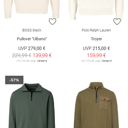
ZUR WUNSCHLISTE HINZUFÜGEN
ZU
BOSS black
Polo Ralph Lauren
Pullover "Ulbano"
Troyer
UVP
279,00 €
UVP
215,00 €
229,99 €
139,99 €
159,99 €
inkl. MwSt. zzgl.
Versand
inkl. MwSt. zzgl.
Versand
-57%