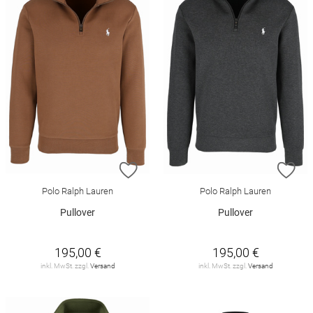
ZUR WUNSCHLISTE HINZUFÜGEN
ZU
Polo Ralph Lauren
Polo Ralph Lauren
Pullover
Pullover
195,00 €
195,00 €
inkl. MwSt. zzgl.
Versand
inkl. MwSt. zzgl.
Versand