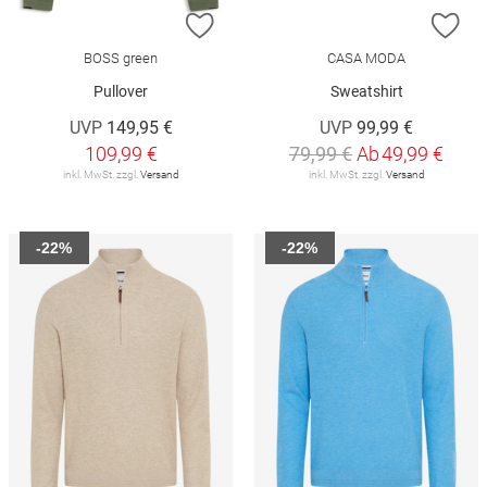
ZUR WUNSCHLISTE HINZUFÜGEN
ZU
BOSS green
CASA MODA
Pullover
Sweatshirt
UVP
149,95 €
UVP
99,99 €
109,99 €
79,99 €
Ab
49,99 €
inkl. MwSt. zzgl.
Versand
inkl. MwSt. zzgl.
Versand
-22%
-22%