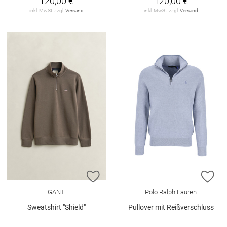
120,00 €
120,00 €
inkl. MwSt. zzgl.
Versand
inkl. MwSt. zzgl.
Versand
ZUR WUNSCHLISTE HINZUFÜGEN
ZU
GANT
Polo Ralph Lauren
Sweatshirt "Shield"
Pullover mit Reißverschluss