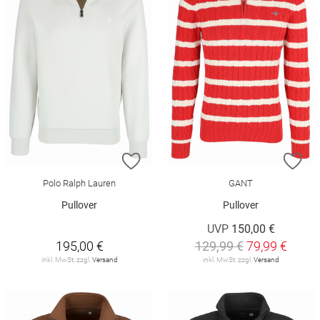
ZUR WUNSCHLISTE HINZUFÜGEN
ZU
Polo Ralph Lauren
GANT
Pullover
Pullover
UVP
150,00 €
195,00 €
129,99 €
79,99 €
inkl. MwSt. zzgl.
Versand
inkl. MwSt. zzgl.
Versand