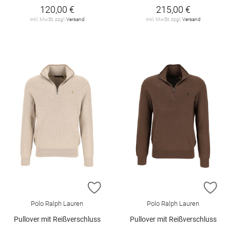
120,00 €
215,00 €
inkl. MwSt. zzgl.
Versand
inkl. MwSt. zzgl.
Versand
ZUR WUNSCHLISTE HINZUFÜGEN
ZU
Polo Ralph Lauren
Polo Ralph Lauren
Pullover mit Reißverschluss
Pullover mit Reißverschluss