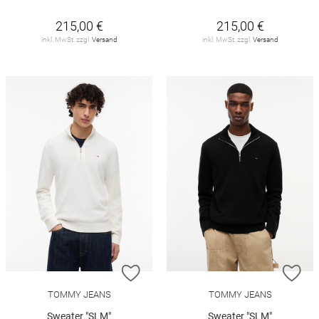
215,00 €
215,00 €
inkl. MwSt. zzgl.
Versand
inkl. MwSt. zzgl.
Versand
ZUR WUNSCHLISTE HINZUFÜGEN
ZU
TOMMY JEANS
TOMMY JEANS
Sweater "SLM"
Sweater "SLM"