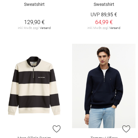
Sweatshirt
Sweatshirt
UVP
89,95 €
129,90 €
64,99 €
inkl. MwSt. zzgl.
Versand
inkl. MwSt. zzgl.
Versand
ZUR WUNSCHLISTE HINZUFÜGEN
ZU