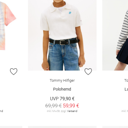
ZUR WUNSCHLISTE HINZUFÜGEN
ZUR WUNSCHLIST
Tommy Hilfiger
To
Polohemd
L
UVP
79,90 €
69,99 €
59,99 €
and
inkl. MwSt. zzgl.
Versand
inkl.