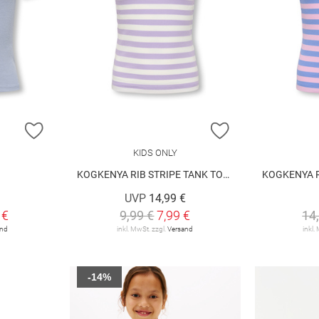
ZUR WUNSCHLISTE HINZUFÜGEN
ZUR WUNSCHLIST
KIDS ONLY
KOGKENYA RIB STRIPE TANK TOP JRS
KOGKENYA RIB
UVP
14,99 €
 €
9,99 €
7,99 €
14
and
inkl. MwSt. zzgl.
Versand
inkl.
-14%