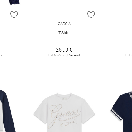
ZUR WUNSCHLISTE HINZUFÜGEN
ZUR WUNSCHLIST
GARCIA
T-Shirt
25,99 €
and
inkl. MwSt. zzgl.
Versand
inkl.