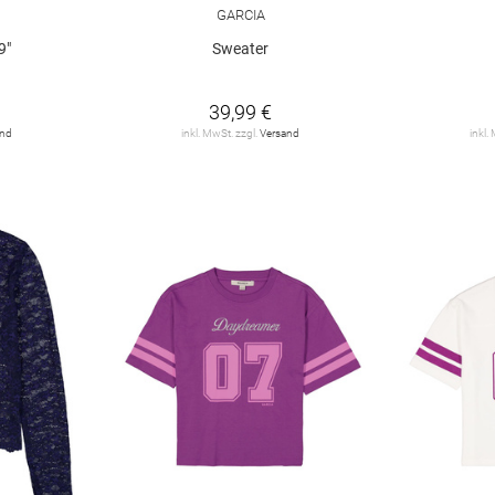
GARCIA
9"
Sweater
39,99 €
and
inkl. MwSt. zzgl.
Versand
inkl.