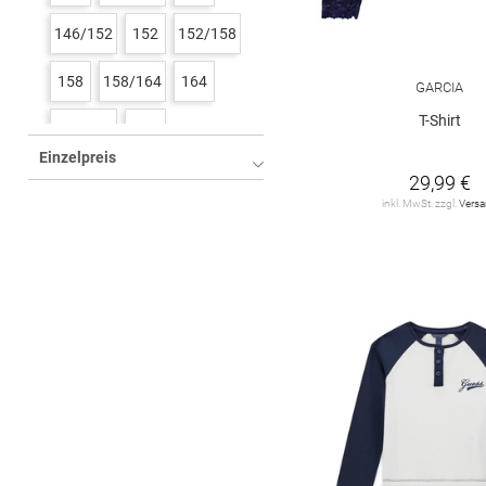
146/152
152
152/158
158
158/164
164
GARCIA
T-Shirt
164/170
176
Einzelpreis
29,99 €
inkl. MwSt. zzgl.
Vers