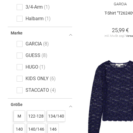
GARCIA
3/4-Arm
1
T-Shirt "T26240
Halbarm
1
25,99 €
extra kurzer Arm
1
Marke
inkl. MwSt. zzgl.
Vers
GARCIA
8
GUESS
8
HUGO
1
KIDS ONLY
6
STACCATO
4
Tommy Hilfiger
7
Größe
VERO MODA Girl
1
M
122-128
134/140
s. Oliver
1
140
140/146
146