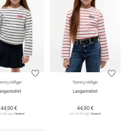
E HINZUFÜGEN
ZUR WUNSCHLISTE HINZUFÜGEN
ZUR W
mmy Hilfiger
Tommy Hilfiger
angarmshirt
Langarmshirt
44,90 €
44,90 €
 MwSt. zzgl.
Versand
inkl. MwSt. zzgl.
Versand