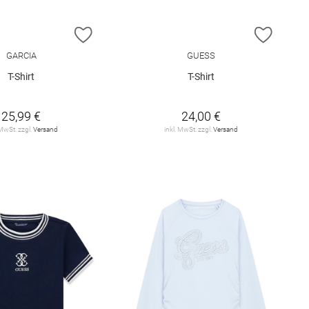
E HINZUFÜGEN
ZUR WUNSCHLISTE HINZUFÜGEN
ZUR W
GARCIA
GUESS
T-Shirt
T-Shirt
25,99 €
24,00 €
 MwSt. zzgl.
Versand
inkl. MwSt. zzgl.
Versand