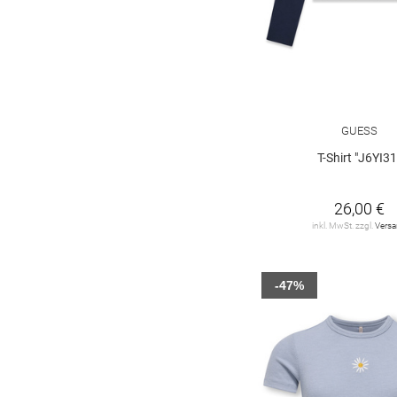
GUESS
T-Shirt "J6YI31
26,00 €
inkl. MwSt. zzgl.
Vers
-47%