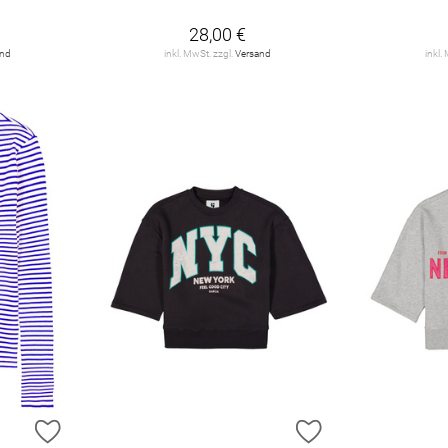
28,00 €
and
inkl. MwSt. zzgl.
Versand
inkl.
ZUR WUNSCHLISTE HINZUFÜGEN
ZUR WUNSCHLIST