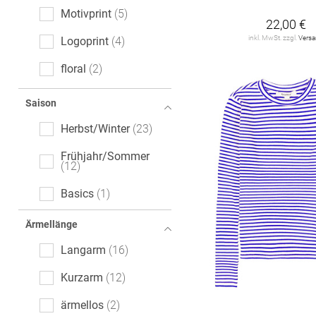
Motivprint
5
22,00 €
inkl. MwSt. zzgl.
Vers
Logoprint
4
floral
2
Ajour
1
Saison
Mottoprint
1
Herbst/Winter
23
batik
1
Frühjahr/Sommer
12
Basics
1
Ärmellänge
Langarm
16
Kurzarm
12
ärmellos
2