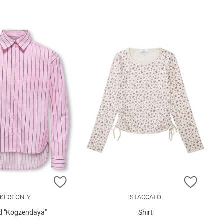
E HINZUFÜGEN
ZUR WUNSCHLISTE HINZUFÜGEN
ZUR W
KIDS ONLY
STACCATO
 "Kogzendaya"
Shirt