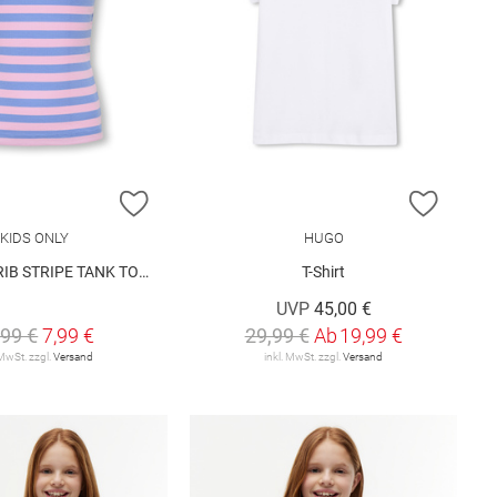
E HINZUFÜGEN
ZUR WUNSCHLISTE HINZUFÜGEN
ZUR W
KIDS ONLY
HUGO
 STRIPE TANK TOP JRS
T-Shirt
UVP
45,00 €
,99 €
7,99 €
29,99 €
Ab
19,99 €
 MwSt. zzgl.
Versand
inkl. MwSt. zzgl.
Versand