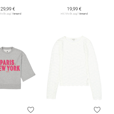
29,99 €
19,99 €
 MwSt. zzgl.
Versand
inkl. MwSt. zzgl.
Versand
E HINZUFÜGEN
ZUR WUNSCHLISTE HINZUFÜGEN
ZUR W