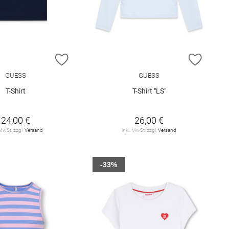
E HINZUFÜGEN
ZUR WUNSCHLISTE HINZUFÜGEN
ZUR W
GUESS
GUESS
T-Shirt
T-Shirt "LS"
24,00 €
26,00 €
 MwSt. zzgl.
Versand
inkl. MwSt. zzgl.
Versand
-33%