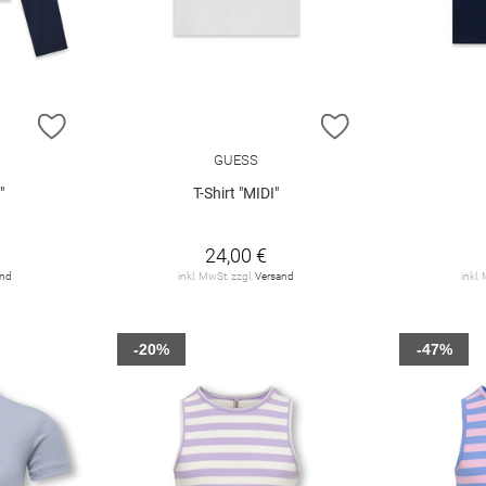
ZUR WUNSCHLISTE HINZUFÜGEN
ZUR WUNSCHLIST
GUESS
"
T-Shirt "MIDI"
24,00 €
and
inkl. MwSt. zzgl.
Versand
inkl.
-20%
-47%