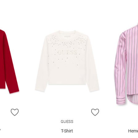
ZUR WUNSCHLISTE HINZUFÜGEN
ZUR WUNSCHLIST
GUESS
"
T-Shirt
Hemd