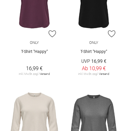
ZUR WUNSCHLISTE HINZUFÜGEN
ZUR W
ONLY
ONLY
T-Shirt "Happy"
T-Shirt "Happy"
UVP
16,99 €
16,99 €
Ab
10,99 €
inkl. MwSt. zzgl.
Versand
inkl. MwSt. zzgl.
Versand