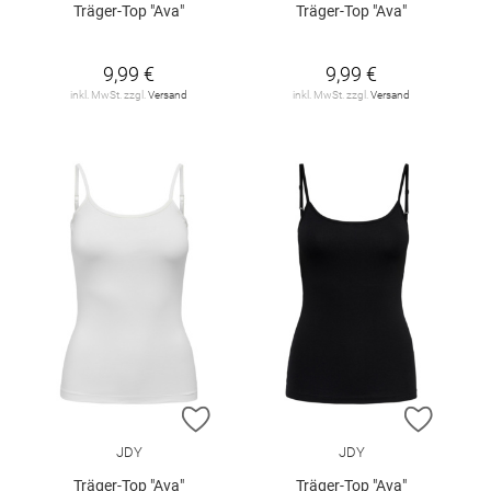
Träger-Top "Ava"
Träger-Top "Ava"
9,99 €
9,99 €
inkl. MwSt. zzgl.
Versand
inkl. MwSt. zzgl.
Versand
ZUR WUNSCHLISTE HINZUFÜGEN
ZUR W
JDY
JDY
Träger-Top "Ava"
Träger-Top "Ava"