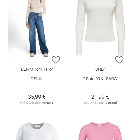
ZUR WUNSCHLISTE HINZUFÜGEN
ZUR W
DENIM Tom Tailor
ONLY
T-Shirt
T-Shirt "ONLSARA"
35,99 €
21,99 €
inkl. MwSt. zzgl.
Versand
inkl. MwSt. zzgl.
Versand