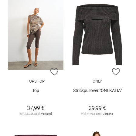
ZUR WUNSCHLISTE HINZUFÜGEN
ZUR W
TOPSHOP
ONLY
Top
Strickpullover "ONLKATIA"
37,99 €
29,99 €
inkl. MwSt. zzgl.
Versand
inkl. MwSt. zzgl.
Versand