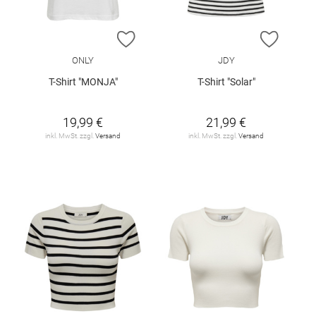
ZUR WUNSCHLISTE HINZUFÜGEN
ZUR W
ONLY
JDY
T-Shirt "MONJA"
T-Shirt "Solar"
19,99 €
21,99 €
inkl. MwSt. zzgl.
Versand
inkl. MwSt. zzgl.
Versand