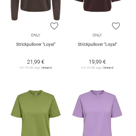
ZUR WUNSCHLISTE HINZUFÜGEN
ZUR W
ONLY
ONLY
Strickpullover "Loyal"
Strickpullover "Loyal"
21,99 €
19,99 €
inkl. MwSt. zzgl.
Versand
inkl. MwSt. zzgl.
Versand