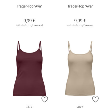
Träger-Top "Ava"
Träger-Top "Ava"
9,99 €
9,99 €
inkl. MwSt. zzgl.
Versand
inkl. MwSt. zzgl.
Versand
ZUR WUNSCHLISTE HINZUFÜGEN
ZUR W
JDY
JDY