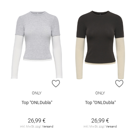
ZUR WUNSCHLISTE HINZUFÜGEN
ZUR W
ONLY
ONLY
Top "ONLDubla"
Top "ONLDubla"
26,99 €
26,99 €
inkl. MwSt. zzgl.
Versand
inkl. MwSt. zzgl.
Versand