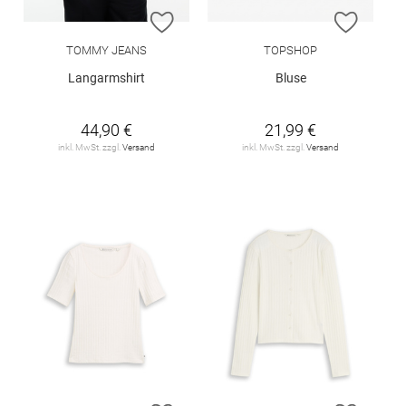
ZUR WUNSCHLISTE HINZUFÜGEN
ZUR W
TOMMY JEANS
TOPSHOP
Langarmshirt
Bluse
44,90 €
21,99 €
inkl. MwSt. zzgl.
Versand
inkl. MwSt. zzgl.
Versand