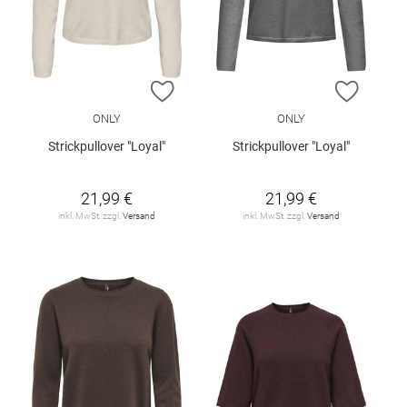
ZUR WUNSCHLISTE HINZUFÜGEN
ZUR W
ONLY
ONLY
Strickpullover "Loyal"
Strickpullover "Loyal"
21,99 €
21,99 €
inkl. MwSt. zzgl.
Versand
inkl. MwSt. zzgl.
Versand