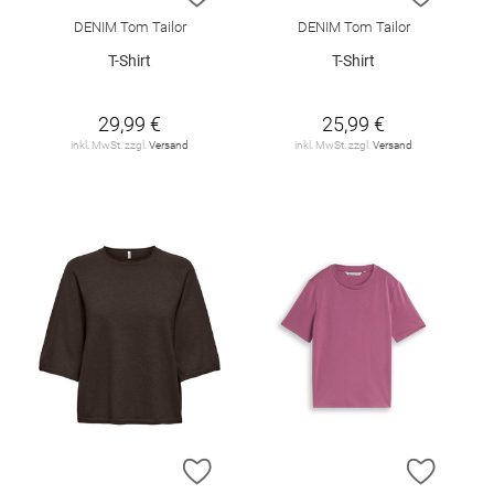
DENIM Tom Tailor
DENIM Tom Tailor
T-Shirt
T-Shirt
29,99 €
25,99 €
inkl. MwSt. zzgl.
Versand
inkl. MwSt. zzgl.
Versand
ZUR WUNSCHLISTE HINZUFÜGEN
ZUR W