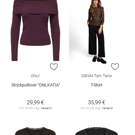
ZUR WUNSCHLISTE HINZUFÜGEN
ZUR W
ONLY
DENIM Tom Tailor
Strickpullover "ONLKATIA"
T-Shirt
29,99 €
35,99 €
inkl. MwSt. zzgl.
Versand
inkl. MwSt. zzgl.
Versand