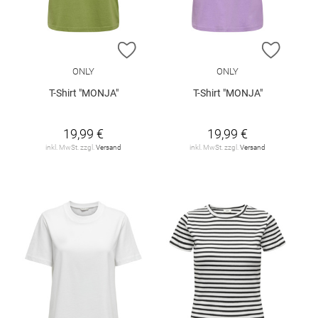
ZUR WUNSCHLISTE HINZUFÜGEN
ZUR W
ONLY
ONLY
T-Shirt "MONJA"
T-Shirt "MONJA"
19,99 €
19,99 €
inkl. MwSt. zzgl.
Versand
inkl. MwSt. zzgl.
Versand