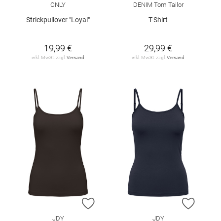
ONLY
DENIM Tom Tailor
Strickpullover "Loyal"
T-Shirt
19,99 €
29,99 €
inkl. MwSt. zzgl.
Versand
inkl. MwSt. zzgl.
Versand
ZUR WUNSCHLISTE HINZUFÜGEN
ZUR W
JDY
JDY