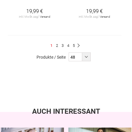
19,99 €
19,99 €
inkl. MwSt. zzgl.
Versand
inkl. MwSt. zzgl.
Versand
Seite
Du
Seite
Seite
Seite
Seite
1
2
3
4
5
Seite
Weiter
liest
Produkte / Seite
gerade
Seite
AUCH INTERESSANT