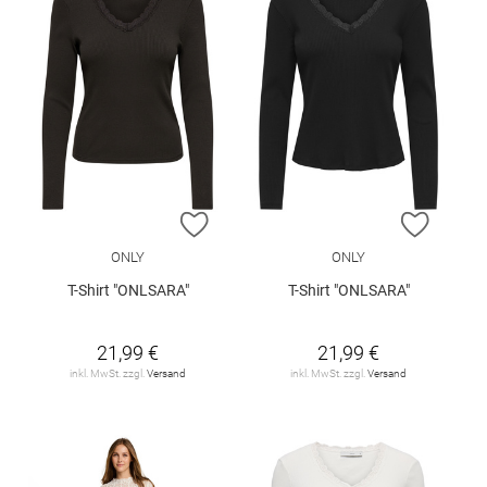
ZUR WUNSCHLISTE HINZUFÜGEN
ZUR W
ONLY
ONLY
T-Shirt "ONLSARA"
T-Shirt "ONLSARA"
21,99 €
21,99 €
inkl. MwSt. zzgl.
Versand
inkl. MwSt. zzgl.
Versand