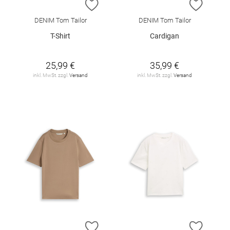
ZUR WUNSCHLISTE HINZUFÜGEN
ZUR W
DENIM Tom Tailor
DENIM Tom Tailor
T-Shirt
Cardigan
25,99 €
35,99 €
inkl. MwSt. zzgl.
Versand
inkl. MwSt. zzgl.
Versand
ZUR WUNSCHLISTE HINZUFÜGEN
ZUR W