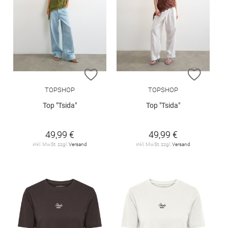
ZUR WUNSCHLISTE HINZUFÜGEN
ZUR W
TOPSHOP
TOPSHOP
Top "Tsida"
Top "Tsida"
49,99 €
49,99 €
inkl. MwSt. zzgl.
Versand
inkl. MwSt. zzgl.
Versand