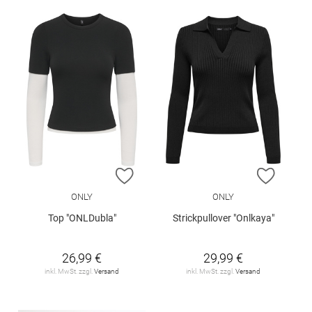
ZUR WUNSCHLISTE HINZUFÜGEN
ZUR W
ONLY
ONLY
Top "ONLDubla"
Strickpullover "Onlkaya"
26,99 €
29,99 €
inkl. MwSt. zzgl.
Versand
inkl. MwSt. zzgl.
Versand