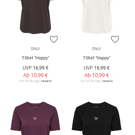
ZUR WUNSCHLISTE HINZUFÜGEN
ZUR W
ONLY
ONLY
T-Shirt "Happy"
T-Shirt "Happy"
UVP
16,99 €
UVP
16,99 €
Ab
10,99 €
Ab
10,99 €
inkl. MwSt. zzgl.
Versand
inkl. MwSt. zzgl.
Versand