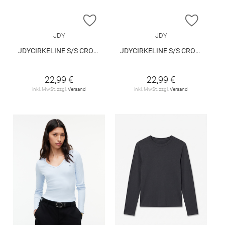
ZUR WUNSCHLISTE HINZUFÜGEN
ZUR W
JDY
JDY
JDYCIRKELINE S/S CROP TOP KNT
JDYCIRKELINE S/S CROP TOP KNT
22,99 €
22,99 €
inkl. MwSt. zzgl.
Versand
inkl. MwSt. zzgl.
Versand