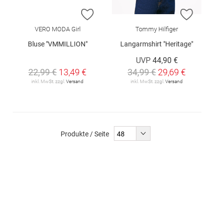
ZUR WUNSCHLISTE HINZUFÜGEN
ZUR W
VERO MODA Girl
Tommy Hilfiger
Bluse "VMMILLION"
Langarmshirt "Heritage"
UVP
44,90 €
22,99 €
13,49 €
34,99 €
29,69 €
inkl. MwSt. zzgl.
Versand
inkl. MwSt. zzgl.
Versand
Produkte / Seite