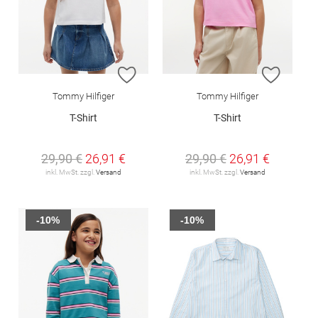
ZUR WUNSCHLISTE HINZUFÜGEN
ZUR W
Tommy Hilfiger
Tommy Hilfiger
T-Shirt
T-Shirt
29,90 €
26,91 €
29,90 €
26,91 €
inkl. MwSt. zzgl.
Versand
inkl. MwSt. zzgl.
Versand
-10%
-10%