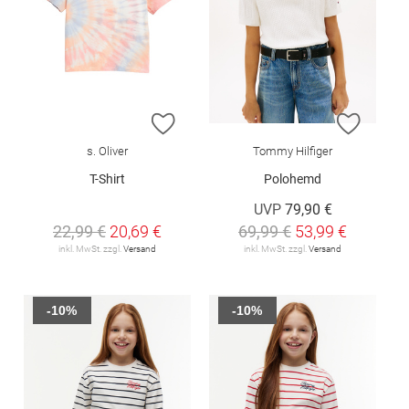
ZUR WUNSCHLISTE HINZUFÜGEN
ZUR W
s. Oliver
Tommy Hilfiger
T-Shirt
Polohemd
UVP
79,90 €
22,99 €
20,69 €
69,99 €
53,99 €
inkl. MwSt. zzgl.
Versand
inkl. MwSt. zzgl.
Versand
-10%
-10%