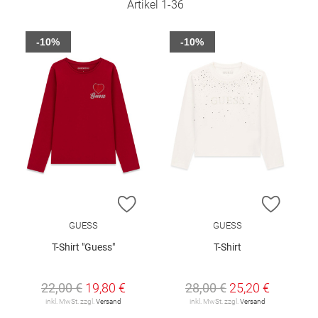
Artikel
1
-
36
-10%
-10%
ZUR WUNSCHLISTE HINZUFÜGEN
ZUR W
GUESS
GUESS
T-Shirt "Guess"
T-Shirt
22,00 €
19,80 €
28,00 €
25,20 €
inkl. MwSt. zzgl.
Versand
inkl. MwSt. zzgl.
Versand