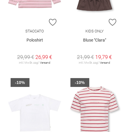
ZUR WUNSCHLISTE HINZUFÜGEN
ZUR W
STACCATO
KIDS ONLY
Poloshirt
Bluse "Clara"
29,99 €
26,99 €
21,99 €
19,79 €
inkl. MwSt. zzgl.
Versand
inkl. MwSt. zzgl.
Versand
-10%
-10%