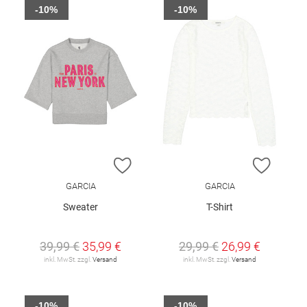
-10%
-10%
ZUR WUNSCHLISTE HINZUFÜGEN
ZUR W
GARCIA
GARCIA
Sweater
T-Shirt
39,99 €
35,99 €
29,99 €
26,99 €
inkl. MwSt. zzgl.
Versand
inkl. MwSt. zzgl.
Versand
-10%
-10%