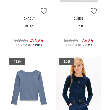
ZUR WUNSCHLISTE HINZUFÜGEN
ZUR W
GARCIA
GUESS
Bluse
T-Shirt
39,99 €
26,99 €
26,00 €
17,99 €
inkl. MwSt. zzgl.
Versand
inkl. MwSt. zzgl.
Versand
-41%
-15%