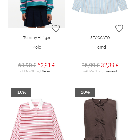
ZUR WUNSCHLISTE HINZUFÜGEN
ZUR W
Tommy Hilfiger
STACCATO
Polo
Hemd
69,90 €
62,91 €
35,99 €
32,39 €
inkl. MwSt. zzgl.
Versand
inkl. MwSt. zzgl.
Versand
-10%
-10%