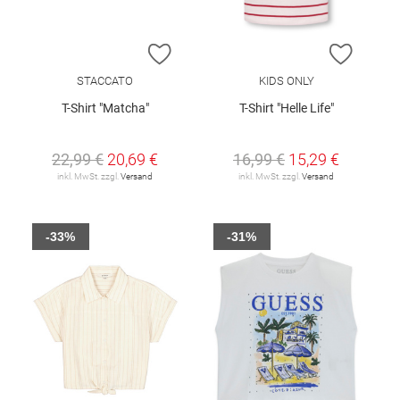
ZUR WUNSCHLISTE HINZUFÜGEN
ZUR W
STACCATO
KIDS ONLY
T-Shirt "Matcha"
T-Shirt "Helle Life"
22,99 €
20,69 €
16,99 €
15,29 €
inkl. MwSt. zzgl.
Versand
inkl. MwSt. zzgl.
Versand
-33%
-31%