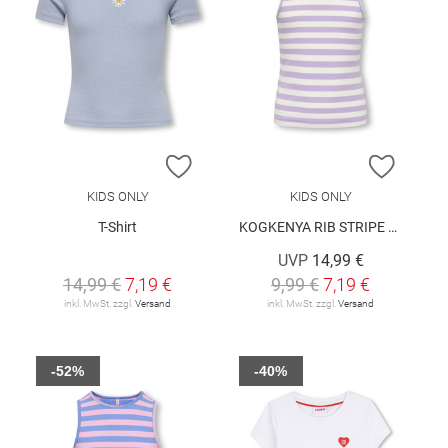
ZUR WUNSCHLISTE HINZUFÜGEN
ZUR W
KIDS ONLY
KIDS ONLY
T-Shirt
KOGKENYA RIB STRIPE TANK TOP JRS
UVP
14,99 €
14,99 €
7,19 €
9,99 €
7,19 €
inkl. MwSt. zzgl.
Versand
inkl. MwSt. zzgl.
Versand
-52%
-40%