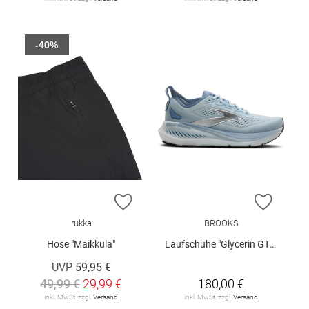
-40%
ZUR WUNSCHLISTE HINZUFÜGEN
ZUR W
rukka
BROOKS
Hose "Maikkula"
Laufschuhe "Glycerin GTS 23"
UVP
59,95 €
49,99 €
29,99 €
180,00 €
inkl. MwSt. zzgl.
Versand
inkl. MwSt. zzgl.
Versand