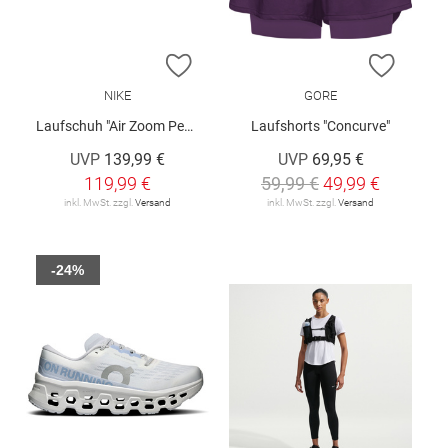
ZUR WUNSCHLISTE HINZUFÜGEN
ZUR W
NIKE
GORE
Laufschuh "Air Zoom Pegasus 42 W"
Laufshorts "Concurve"
UVP
139,99 €
UVP
69,95 €
119,99 €
59,99 €
49,99 €
inkl. MwSt. zzgl.
Versand
inkl. MwSt. zzgl.
Versand
-24%