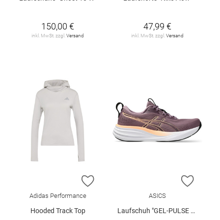
150,00 €
47,99 €
inkl. MwSt. zzgl.
Versand
inkl. MwSt. zzgl.
Versand
ZUR WUNSCHLISTE HINZUFÜGEN
ZUR W
Adidas Performance
ASICS
Hooded Track Top
Laufschuh "GEL-PULSE 17"