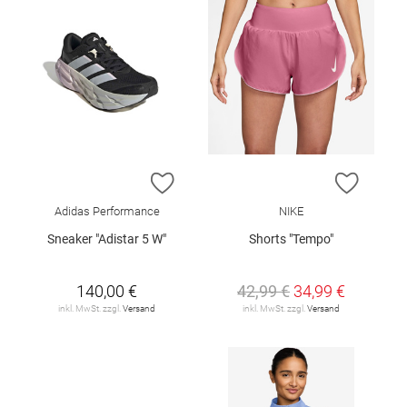
ZUR WUNSCHLISTE HINZUFÜGEN
ZUR W
Adidas Performance
NIKE
Sneaker "Adistar 5 W"
Shorts "Tempo"
140,00 €
42,99 €
34,99 €
inkl. MwSt. zzgl.
Versand
inkl. MwSt. zzgl.
Versand