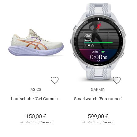
ZUR WUNSCHLISTE HINZUFÜGEN
ZUR W
ASICS
GARMIN
Laufschuhe "Gel-Cumulus 28"
Smartwatch "Forerunner"
150,00 €
599,00 €
inkl. MwSt. zzgl.
Versand
inkl. MwSt. zzgl.
Versand