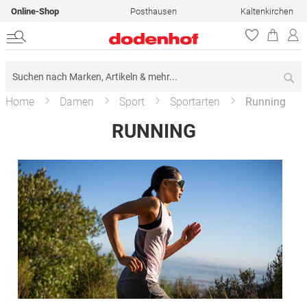
Online-Shop
Posthausen
Kaltenkirchen
Su
Home
Damen
Sport
Sportarten
Running
RUNNING