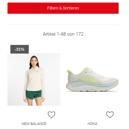
Filtern & Sortieren
Artikel
1
-
48
von
172
-31%
ZUR WUNSCHLISTE HINZUFÜGEN
ZUR W
NEW BALANCE
HOKA