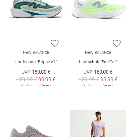
ZUR WUNSCHLISTE HINZUFÜGEN
ZUR W
NEW BALANCE
NEW BALANCE
Laufschuh "Ellipse v1"
Laufschuh "FuelCell"
UVP
150,00 €
UVP
160,00 €
129,99 €
99,99 €
129,99 €
99,99 €
inkl. MwSt. zzgl.
Versand
inkl. MwSt. zzgl.
Versand