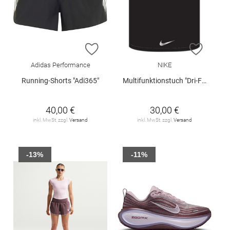
ZUR WUNSCHLISTE HINZUFÜGEN
ZUR W
Adidas Performance
NIKE
Running-Shorts "Adi365"
Multifunktionstuch "Dri-FIT Wrap 2.0"
40,00 €
30,00 €
inkl. MwSt. zzgl.
Versand
inkl. MwSt. zzgl.
Versand
-13%
-11%