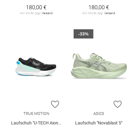
180,00 €
180,00 €
inkl. MwSt. zzgl.
Versand
inkl. MwSt. zzgl.
Versand
-33%
ZUR WUNSCHLISTE HINZUFÜGEN
ZUR W
TRUE MOTION
ASICS
Laufschuh "U-TECH Aion 4 W"
Laufschuh "Novablast 5"