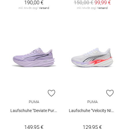
190,00 €
150,00 €
99,99 €
inkl. MwSt. zzgl.
Versand
inkl. MwSt. zzgl.
Versand
ZUR WUNSCHLISTE HINZUFÜGEN
ZUR W
PUMA
PUMA
Laufschuhe "Deviate Pure NITRO™ W"
Laufschuhe "Velocity NITRO 5 W"
149,95 €
129,95 €