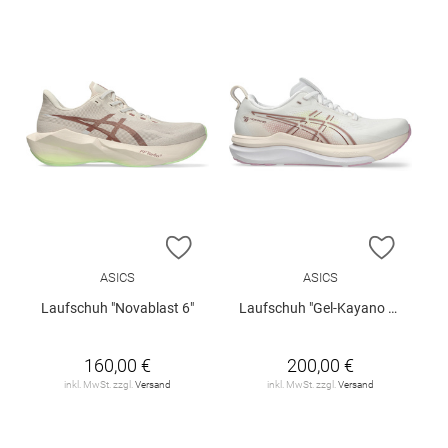
ZUR WUNSCHLISTE HINZUFÜGEN
ZUR W
ASICS
ASICS
Laufschuh "Novablast 6"
Laufschuh "Gel-Kayano 33 W"
160,00 €
200,00 €
inkl. MwSt. zzgl.
Versand
inkl. MwSt. zzgl.
Versand