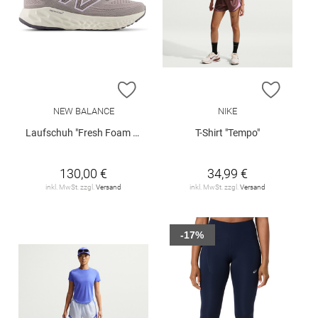
ZUR WUNSCHLISTE HINZUFÜGEN
ZUR W
NEW BALANCE
NIKE
Laufschuh "Fresh Foam X Evoz v4"
T-Shirt "Tempo"
130,00 €
34,99 €
inkl. MwSt. zzgl.
Versand
inkl. MwSt. zzgl.
Versand
-17%