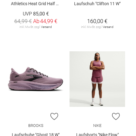
Athletics Heat Grid Half Zip
Laufschuh "Clifton 11 W"
UVP
85,00 €
64,99 €
Ab
44,99 €
160,00 €
inkl. MwSt. zzgl.
Versand
inkl. MwSt. zzgl.
Versand
ZUR WUNSCHLISTE HINZUFÜGEN
ZUR W
BROOKS
NIKE
Laufschuhe "Ghost 18 W"
Laufshorts "Nike Flow"