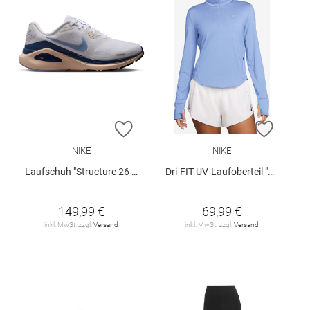
ZUR WUNSCHLISTE HINZUFÜGEN
ZUR W
NIKE
NIKE
Laufschuh "Structure 26 W"
Dri-FIT UV-Laufoberteil "Nike Swift" mit Viertelreißverschluss
149,99 €
69,99 €
inkl. MwSt. zzgl.
Versand
inkl. MwSt. zzgl.
Versand