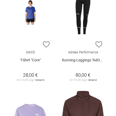
ZUR WUNSCHLISTE HINZUFÜGEN
ZUR W
ASICS
Adidas Performance
T-Shirt "Core"
Running-Leggings "Adi365 Climawarm+"
28,00 €
80,00 €
inkl. MwSt. zzgl.
Versand
inkl. MwSt. zzgl.
Versand