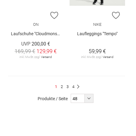
ZUR WUNSCHLISTE HINZUFÜGEN
ZUR W
ON
NIKE
Laufschuhe "Cloudmonster 3 W"
Laufleggings "Tempo"
UVP
200,00 €
169,99 €
129,99 €
59,99 €
inkl. MwSt. zzgl.
Versand
inkl. MwSt. zzgl.
Versand
Seite
Du
Seite
Seite
Seite
1
2
3
4
Seite
Weiter
liest
Produkte / Seite
gerade
Seite