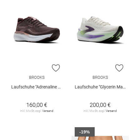
ZUR WUNSCHLISTE HINZUFÜGEN
ZUR W
BROOKS
BROOKS
Laufschuhe "Adrenaline GTS 25 W"
Laufschuhe "Glycerin Max 2"
160,00 €
200,00 €
inkl. MwSt. zzgl.
Versand
inkl. MwSt. zzgl.
Versand
-19%