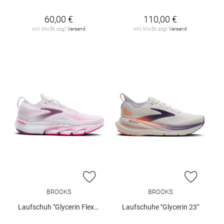
60,00 €
110,00 €
inkl. MwSt. zzgl.
Versand
inkl. MwSt. zzgl.
Versand
ZUR WUNSCHLISTE HINZUFÜGEN
ZUR W
BROOKS
BROOKS
Laufschuh "Glycerin Flex W"
Laufschuhe "Glycerin 23"