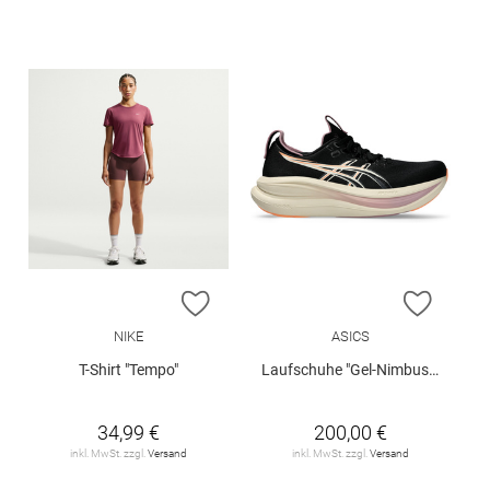
ZUR WUNSCHLISTE HINZUFÜGEN
ZUR W
NIKE
ASICS
T-Shirt "Tempo"
Laufschuhe "Gel-Nimbus 28 W"
34,99 €
200,00 €
inkl. MwSt. zzgl.
Versand
inkl. MwSt. zzgl.
Versand