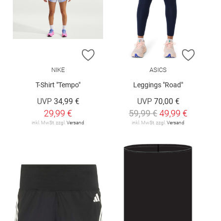
ZUR WUNSCHLISTE HINZUFÜGEN
ZUR W
NIKE
ASICS
T-Shirt "Tempo"
Leggings "Road"
UVP
34,99 €
UVP
70,00 €
29,99 €
59,99 €
49,99 €
inkl. MwSt. zzgl.
Versand
inkl. MwSt. zzgl.
Versand