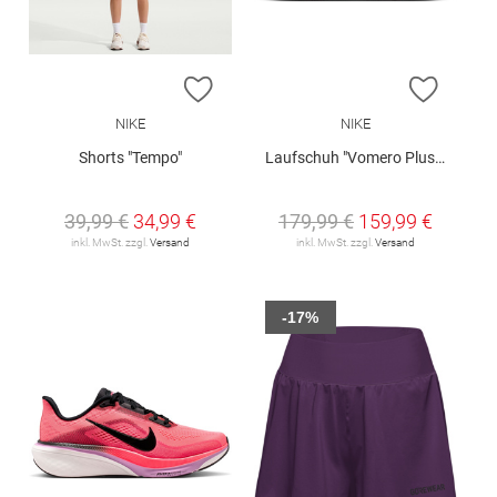
ZUR WUNSCHLISTE HINZUFÜGEN
ZUR W
NIKE
NIKE
Shorts "Tempo"
Laufschuh "Vomero Plus W"
39,99 €
34,99 €
179,99 €
159,99 €
inkl. MwSt. zzgl.
Versand
inkl. MwSt. zzgl.
Versand
-17%