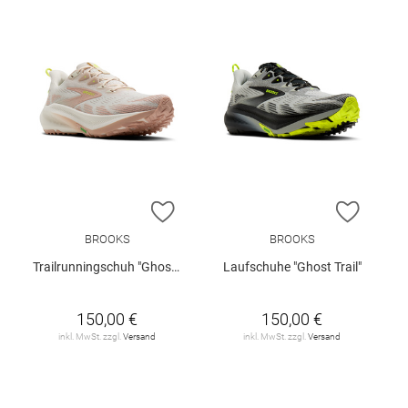
ZUR WUNSCHLISTE HINZUFÜGEN
ZUR W
BROOKS
BROOKS
Trailrunningschuh "Ghost Trail W"
Laufschuhe "Ghost Trail"
150,00 €
150,00 €
inkl. MwSt. zzgl.
Versand
inkl. MwSt. zzgl.
Versand