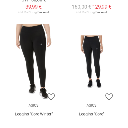
39,99 €
160,00 €
129,99 €
inkl. MwSt. zzgl.
Versand
inkl. MwSt. zzgl.
Versand
ZUR WUNSCHLISTE HINZUFÜGEN
ZUR W
ASICS
ASICS
Leggins "Core Winter"
Leggins "Core"