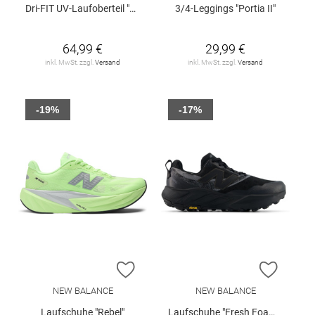
Dri-FIT UV-Laufoberteil "Nike Swift" mit Viertelreißverschluss
3/4-Leggings "Portia II"
64,99 €
29,99 €
inkl. MwSt. zzgl.
Versand
inkl. MwSt. zzgl.
Versand
-19%
-17%
ZUR WUNSCHLISTE HINZUFÜGEN
ZUR W
NEW BALANCE
NEW BALANCE
Laufschuhe "Rebel"
Laufschuhe "Fresh Foam X Hierro v9 GTX W"