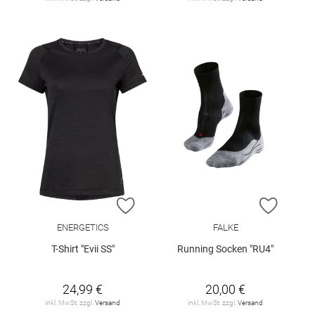
ZUR WUNSCHLISTE HINZUFÜGEN
ZUR W
ENERGETICS
FALKE
T-Shirt "Evii SS"
Running Socken "RU4"
24,99 €
20,00 €
inkl. MwSt. zzgl.
Versand
inkl. MwSt. zzgl.
Versand