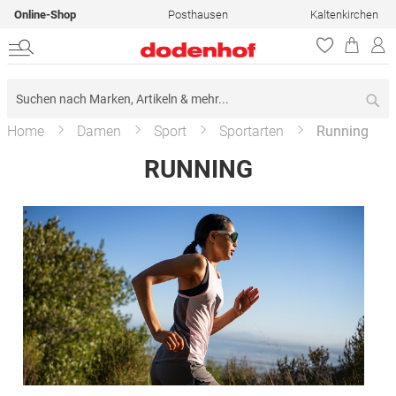
Online-Shop
Posthausen
Kaltenkirchen
Su
Home
Damen
Sport
Sportarten
Running
RUNNING