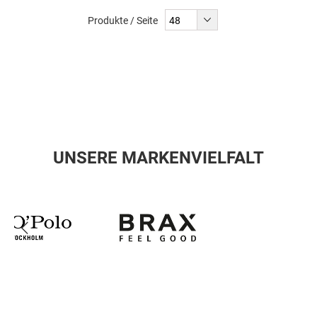
liest
Produkte / Seite
gerade
Seite
UNSERE MARKENVIELFALT