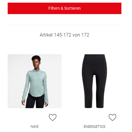
Filtern & Sortieren
Artikel
145
-
172
von
172
ZUR WUNSCHLISTE HINZUFÜGEN
ZUR W
NIKE
ENERGETICS