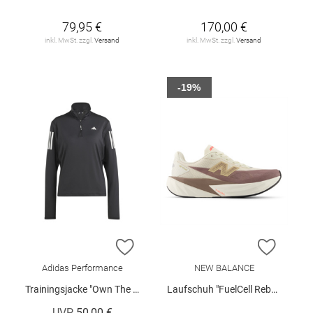
79,95 €
170,00 €
inkl. MwSt. zzgl.
Versand
inkl. MwSt. zzgl.
Versand
-19%
ZUR WUNSCHLISTE HINZUFÜGEN
ZUR W
Adidas Performance
NEW BALANCE
Trainingsjacke "Own The Run"
Laufschuh "FuelCell Rebel v5 W"
UVP
50,00 €