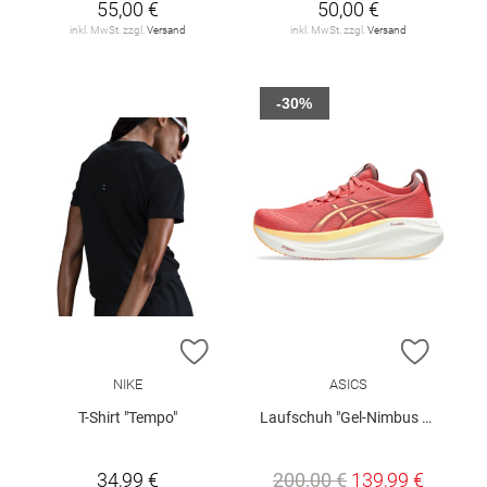
55,00 €
50,00 €
inkl. MwSt. zzgl.
Versand
inkl. MwSt. zzgl.
Versand
-30%
ZUR WUNSCHLISTE HINZUFÜGEN
ZUR W
NIKE
ASICS
T-Shirt "Tempo"
Laufschuh "Gel-Nimbus 27" Damen
34,99 €
200,00 €
139,99 €