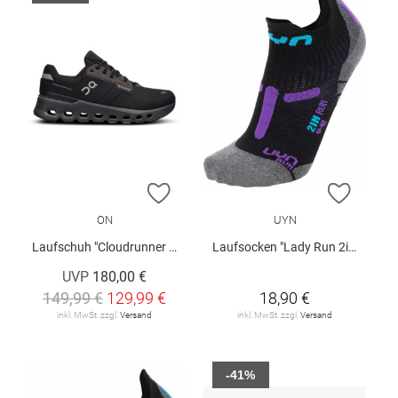
ZUR WUNSCHLISTE HINZUFÜGEN
ZUR W
ON
UYN
Laufschuh "Cloudrunner 2 Waterproof W"
Laufsocken "Lady Run 2in"
UVP
180,00 €
149,99 €
129,99 €
18,90 €
inkl. MwSt. zzgl.
Versand
inkl. MwSt. zzgl.
Versand
-41%