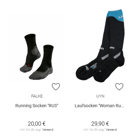
ZUR WUNSCHLISTE HINZUFÜGEN
ZUR W
FALKE
UYN
Running Socken "RU3"
Laufsocken "Woman Run Compression One"
20,00 €
29,90 €
inkl. MwSt. zzgl.
Versand
inkl. MwSt. zzgl.
Versand