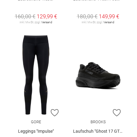
160,00 €
129,99 €
180,00 €
149,99 €
inkl. MwSt. zzgl.
Versand
inkl. MwSt. zzgl.
Versand
ZUR WUNSCHLISTE HINZUFÜGEN
ZUR W
GORE
BROOKS
Leggings "Impulse"
Laufschuh "Ghost 17 GTX"