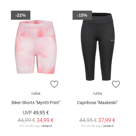
-22%
-15%
ZUR WUNSCHLISTE HINZUFÜGEN
ZUR W
rukka
rukka
Biker-Shorts "Myntti Print"
Caprihose "Maakeski"
UVP
49,95 €
44,99 €
34,99 €
44,95 €
37,99 €
inkl. MwSt. zzgl.
Versand
inkl. MwSt. zzgl.
Versand