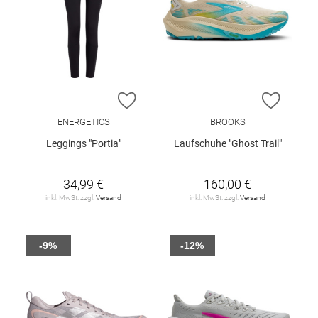
ZUR WUNSCHLISTE HINZUFÜGEN
ZUR W
ENERGETICS
BROOKS
Leggings "Portia"
Laufschuhe "Ghost Trail"
34,99 €
160,00 €
inkl. MwSt. zzgl.
Versand
inkl. MwSt. zzgl.
Versand
-9%
-12%