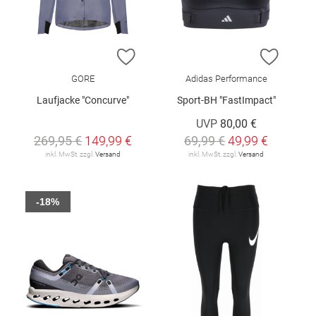
ZUR WUNSCHLISTE HINZUFÜGEN
ZUR W
GORE
Adidas Performance
Laufjacke "Concurve"
Sport-BH "FastImpact"
UVP
80,00 €
269,95 €
149,99 €
69,99 €
49,99 €
inkl. MwSt. zzgl.
Versand
inkl. MwSt. zzgl.
Versand
-18%