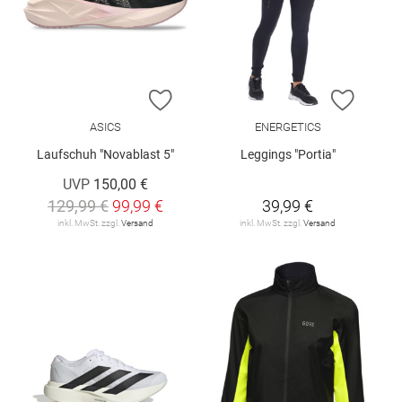
ZUR WUNSCHLISTE HINZUFÜGEN
ZUR W
ASICS
ENERGETICS
Laufschuh "Novablast 5"
Leggings "Portia"
UVP
150,00 €
129,99 €
99,99 €
39,99 €
inkl. MwSt. zzgl.
Versand
inkl. MwSt. zzgl.
Versand