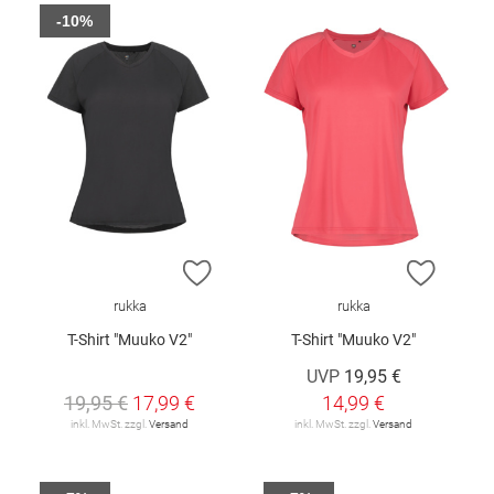
-10%
ZUR WUNSCHLISTE HINZUFÜGEN
ZUR W
rukka
rukka
T-Shirt "Muuko V2"
T-Shirt "Muuko V2"
UVP
19,95 €
19,95 €
17,99 €
14,99 €
inkl. MwSt. zzgl.
Versand
inkl. MwSt. zzgl.
Versand