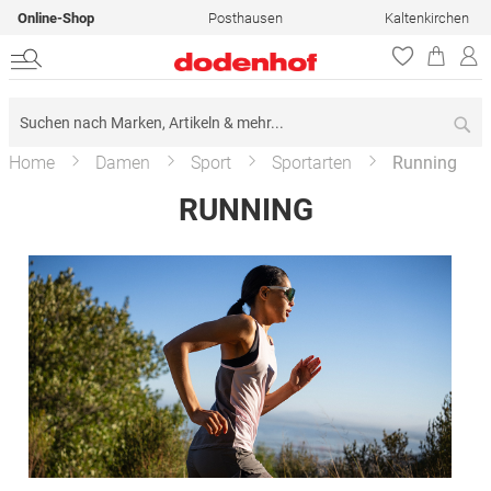
Online-Shop
Posthausen
Kaltenkirchen
Su
Home
Damen
Sport
Sportarten
Running
RUNNING