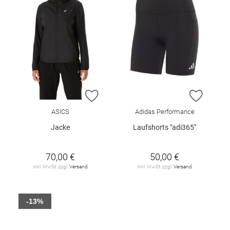
ZUR WUNSCHLISTE HINZUFÜGEN
ZUR W
ASICS
Adidas Performance
Jacke
Laufshorts "adi365"
70,00 €
50,00 €
inkl. MwSt. zzgl.
Versand
inkl. MwSt. zzgl.
Versand
-13%