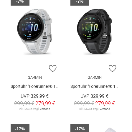
-7%
-7%
ZUR WUNSCHLISTE HINZUFÜGEN
ZUR W
GARMIN
GARMIN
Sportuhr "Forerunner® 165 Music"
Sportuhr "Forerunner® 165 Music"
UVP
329,99 €
UVP
329,99 €
299,99 €
279,99 €
299,99 €
279,99 €
inkl. MwSt. zzgl.
Versand
inkl. MwSt. zzgl.
Versand
-17%
-17%