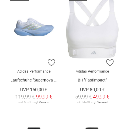
ZUR WUNSCHLISTE HINZUFÜGEN
ZUR W
Adidas Performance
Adidas Performance
Laufschuhe "Supernova Rise 3 W"
BH "Fastimpact"
UVP
150,00 €
UVP
80,00 €
119,99 €
99,99 €
59,99 €
49,99 €
inkl. MwSt. zzgl.
Versand
inkl. MwSt. zzgl.
Versand