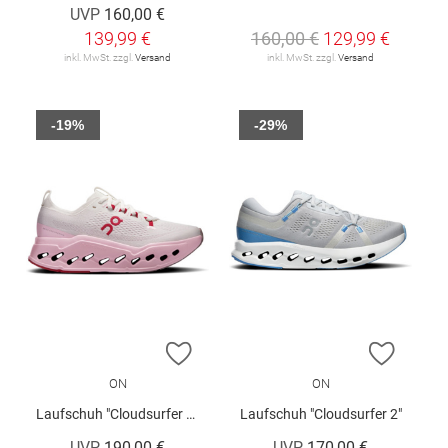
UVP
160,00 €
139,99 €
160,00 €
129,99 €
inkl. MwSt. zzgl.
Versand
inkl. MwSt. zzgl.
Versand
-19%
-29%
ZUR WUNSCHLISTE HINZUFÜGEN
ZUR W
ON
ON
Laufschuh "Cloudsurfer Max W"
Laufschuh "Cloudsurfer 2"
UVP
190,00 €
UVP
170,00 €