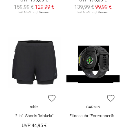
159,99 €
129,99 €
139,99 €
99,99 €
inkl. MwSt. zzgl.
Versand
inkl. MwSt. zzgl.
Versand
ZUR WUNSCHLISTE HINZUFÜGEN
ZUR W
rukka
GARMIN
2-in1-Shorts "Makela"
Fitnessuhr "Forerunner® 970"
UVP
44,95 €