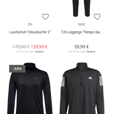
ZUR WUNSCHLISTE HINZUFÜGEN
ZUR W
ON
NIKE
Laufschuh "Cloudsurfer 2"
7/8-Leggings "Tempo Swoosh Run"
170,00 €
139,99 €
59,99 €
inkl. MwSt. zzgl.
Versand
inkl. MwSt. zzgl.
Versand
-33%