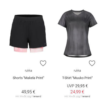
ZUR WUNSCHLISTE HINZUFÜGEN
ZUR W
rukka
rukka
Shorts "Makela Print"
T-Shirt "Muuko Print"
UVP
29,95 €
49,95 €
24,99 €
inkl. MwSt. zzgl.
Versand
inkl. MwSt. zzgl.
Versand