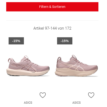
Filtern & Sortieren
Artikel
97
-
144
von
172
-15%
-15%
ZUR WUNSCHLISTE HINZUFÜGEN
ZUR W
ASICS
ASICS