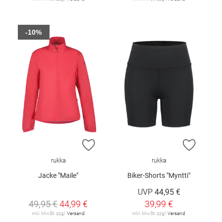
-10%
ZUR WUNSCHLISTE HINZUFÜGEN
ZUR W
rukka
rukka
Jacke "Maile"
Biker-Shorts "Myntti"
UVP
44,95 €
49,95 €
44,99 €
39,99 €
inkl. MwSt. zzgl.
Versand
inkl. MwSt. zzgl.
Versand