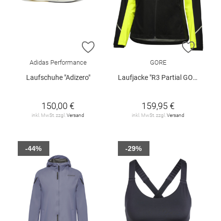
ZUR WUNSCHLISTE HINZUFÜGEN
ZUR W
Adidas Performance
GORE
Laufschuhe "Adizero"
Laufjacke "R3 Partial GORE-TEX INFINIUM™"
150,00 €
159,95 €
inkl. MwSt. zzgl.
Versand
inkl. MwSt. zzgl.
Versand
-44%
-29%