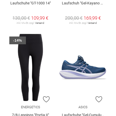
Laufschuhe "GT-1000 14"
Laufschuh "Gel-Kayano 32 W"
130,00 €
109,99 €
200,00 €
169,99 €
inkl. MwSt. zzgl.
Versand
inkl. MwSt. zzgl.
Versand
-14%
ZUR WUNSCHLISTE HINZUFÜGEN
ZUR W
ENERGETICS
ASICS
7/8-Leggings "Portia II"
Laufschuhe "Gel-Cumulus 28"