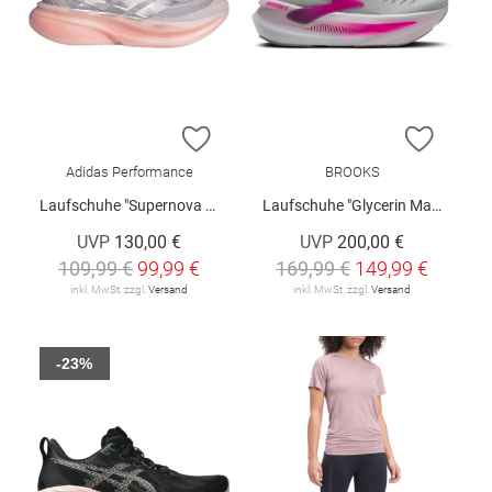
ZUR WUNSCHLISTE HINZUFÜGEN
ZUR W
Adidas Performance
BROOKS
Laufschuhe "Supernova Glide"
Laufschuhe "Glycerin Max 2"
UVP
130,00 €
UVP
200,00 €
109,99 €
99,99 €
169,99 €
149,99 €
inkl. MwSt. zzgl.
Versand
inkl. MwSt. zzgl.
Versand
-23%