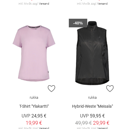
inkl. MwSt. zzgl.
Versand
inkl. MwSt. zzgl.
Versand
-40%
ZUR WUNSCHLISTE HINZUFÜGEN
ZUR W
rukka
rukka
T-Shirt "Ylakartti"
Hybrid-Weste "Meisala"
UVP
24,95 €
UVP
59,95 €
19,99 €
49,99 €
29,99 €
inkl. MwSt. zzgl.
Versand
inkl. MwSt. zzgl.
Versand