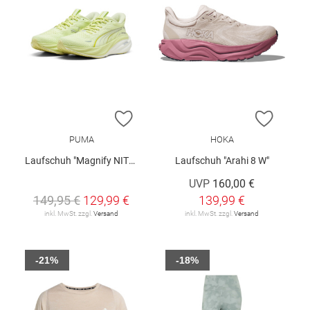
ZUR WUNSCHLISTE HINZUFÜGEN
ZUR W
PUMA
HOKA
Laufschuh "Magnify NITRO™ 3 W"
Laufschuh "Arahi 8 W"
UVP
160,00 €
149,95 €
129,99 €
139,99 €
inkl. MwSt. zzgl.
Versand
inkl. MwSt. zzgl.
Versand
-21%
-18%