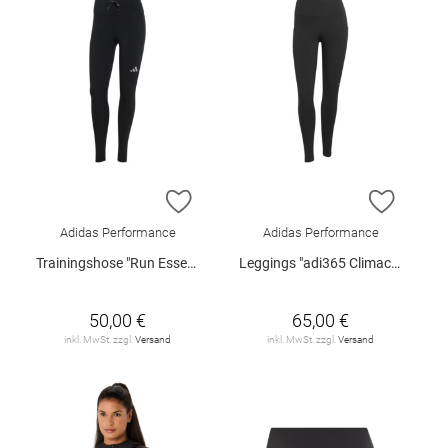
ZUR WUNSCHLISTE HINZUFÜGEN
ZUR W
Adidas Performance
Adidas Performance
Trainingshose "Run Essential"
Leggings "adi365 Climacool"
50,00 €
65,00 €
inkl. MwSt. zzgl.
Versand
inkl. MwSt. zzgl.
Versand