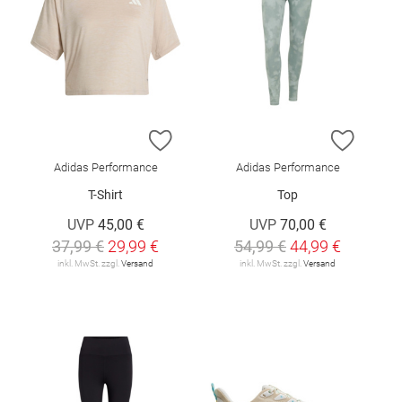
ZUR WUNSCHLISTE HINZUFÜGEN
ZUR W
Adidas Performance
Adidas Performance
T-Shirt
Top
UVP
45,00 €
UVP
70,00 €
37,99 €
29,99 €
54,99 €
44,99 €
inkl. MwSt. zzgl.
Versand
inkl. MwSt. zzgl.
Versand