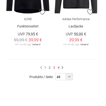
ZUR WUNSCHLISTE HINZUFÜGEN
ZUR W
GORE
Adidas Performance
Funktionsshirt
Laufjacke
UVP
79,95 €
UVP
50,00 €
59,99 €
39,99 €
39,99 €
inkl. MwSt. zzgl.
Versand
inkl. MwSt. zzgl.
Versand
Seite
Seite
Seite
Du
Seite
Seite
Zurück
1
2
3
4
Seite
Weiter
liest
Produkte / Seite
gerade
Seite