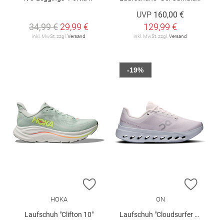
UVP
160,00 €
34,99 €
29,99 €
129,99 €
inkl. MwSt. zzgl.
Versand
inkl. MwSt. zzgl.
Versand
-19%
ZUR WUNSCHLISTE HINZUFÜGEN
ZUR W
HOKA
ON
Laufschuh "Clifton 10"
Laufschuh "Cloudsurfer Next W"