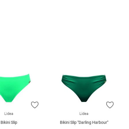
E HINZUFÜGEN
ZUR WUNSCHLISTE HINZUFÜGEN
ZUR W
Lidea
Lidea
Bikini Slip
Bikini Slip "Darling Harbour"