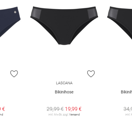
ZUR WUNSCHLISTE HINZUFÜGEN
ZUR WUNSCHLIST
LASCANA
Bikinihose
Bikini
9 €
29,99 €
19,99 €
34,
and
inkl. MwSt. zzgl.
Versand
inkl.