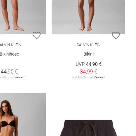
E HINZUFÜGEN
ZUR WUNSCHLISTE HINZUFÜGEN
ZUR W
ALVIN KLEIN
CALVIN KLEIN
Bikinihose
Bikini
UVP
44,90 €
44,90 €
34,99 €
 MwSt. zzgl.
Versand
inkl. MwSt. zzgl.
Versand