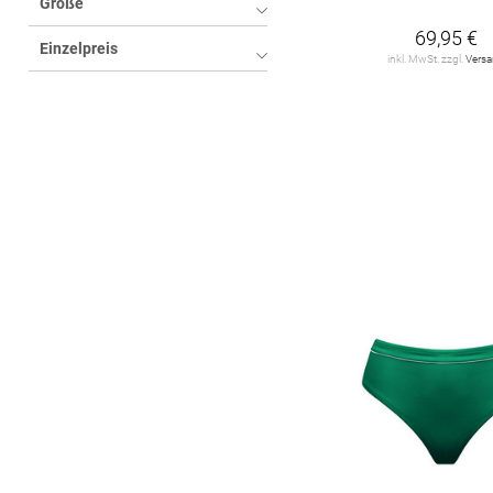
Größe
Lidea
13
69,95 €
Einzelpreis
PROTEST
5
inkl. MwSt. zzgl.
Vers
ROXY
1
Seafolly
6
Sunflair
5
Sunseeker
3
Tommy Hilfiger
7
VENICE BEACH
12
watercult
13