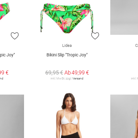
ZUR WUNSCHLISTE HINZUFÜGEN
ZUR WUNSCHLIST
Lidea
C
opic Joy"
Bikini Slip "Tropic Joy"
99 €
69,95 €
Ab
49,99 €
and
inkl. MwSt. zzgl.
Versand
inkl.