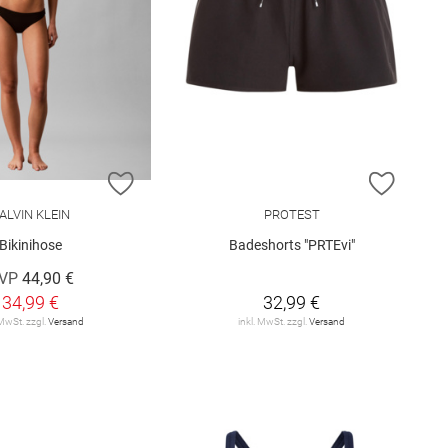
E HINZUFÜGEN
ZUR WUNSCHLISTE HINZUFÜGEN
ZUR W
ALVIN KLEIN
PROTEST
Bikinihose
Badeshorts "PRTEvi"
VP
44,90 €
34,99 €
32,99 €
 MwSt. zzgl.
Versand
inkl. MwSt. zzgl.
Versand