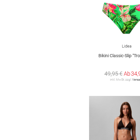
Lidea
Bikini Classic-Slip "Tr
49,95 €
Ab
34,
inkl. MwSt. zzgl.
Vers