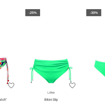
-25%
-30%
ZUR WUNSCHLISTE HINZUFÜGEN
ZUR WUNSCHLIST
Lidea
Patch"
Bikini Slip