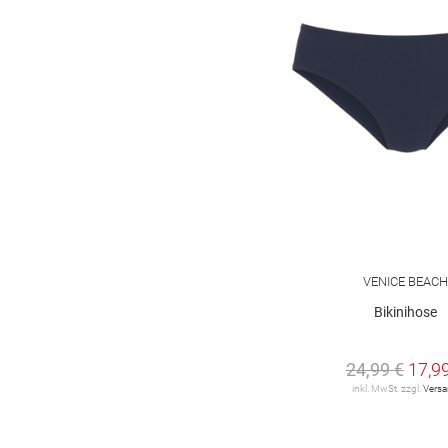
VENICE BEACH
Bikinihose
24,99 €
17,9
inkl. MwSt. zzgl.
Vers