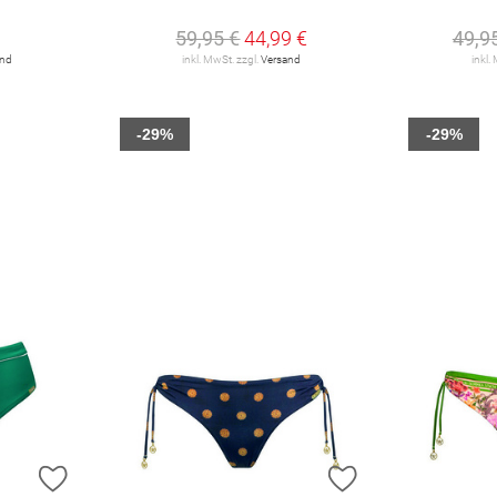
59,95 €
44,99 €
49,9
and
inkl. MwSt. zzgl.
Versand
inkl.
-29%
-29%
ZUR WUNSCHLISTE HINZUFÜGEN
ZUR WUNSCHLIST