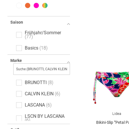
Saison
Frühjahr/Sommer
77
Basics
18
Marke
BRUNOTTI
8
CALVIN KLEIN
6
LASCANA
6
Lidea
LSCN BY LASCANA
6
Bikini-Slip "'Petal 