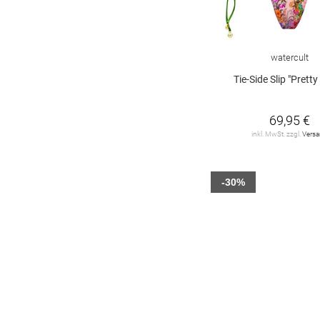
watercult
Tie-Side Slip "Prett
69,95 €
inkl. MwSt. zzgl.
Vers
-30%