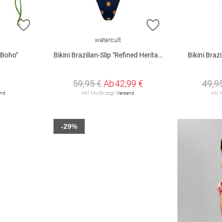
ZUR WUNSCHLISTE HINZUFÜGEN
ZUR WUNSCHLIST
watercult
y Boho"
Bikini Brazilian-Slip "Refined Heritage"
Bikini Brazi
59,95 €
Ab
42,99 €
49,9
and
inkl. MwSt. zzgl.
Versand
inkl.
-29%