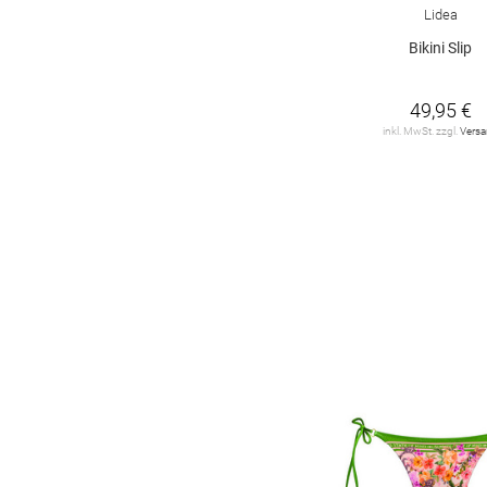
Lidea
Bikini Slip
49,95 €
inkl. MwSt. zzgl.
Vers