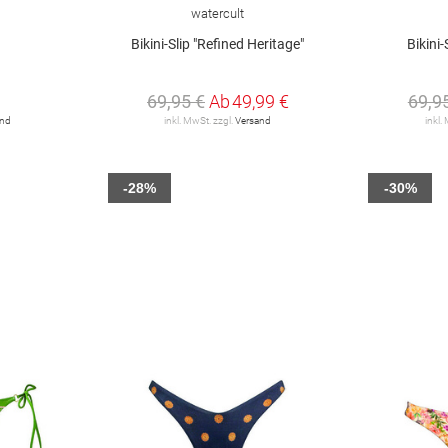
watercult
Bikini-Slip "Refined Heritage"
Bikini-
69,95 €
Ab
49,99 €
69,9
and
inkl. MwSt. zzgl.
Versand
inkl.
-28%
-30%