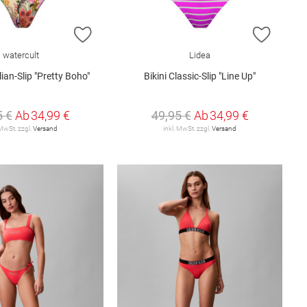
E HINZUFÜGEN
ZUR WUNSCHLISTE HINZUFÜGEN
ZUR W
watercult
Lidea
lian-Slip "Pretty Boho"
Bikini Classic-Slip "Line Up"
5 €
Ab
34,99 €
49,95 €
Ab
34,99 €
 MwSt. zzgl.
Versand
inkl. MwSt. zzgl.
Versand