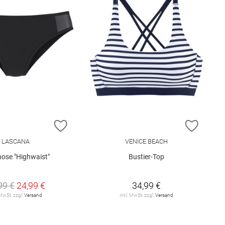
E HINZUFÜGEN
ZUR WUNSCHLISTE HINZUFÜGEN
ZUR W
LASCANA
VENICE BEACH
hose "Highwaist"
Bustier-Top
99 €
24,99 €
34,99 €
 MwSt. zzgl.
Versand
inkl. MwSt. zzgl.
Versand