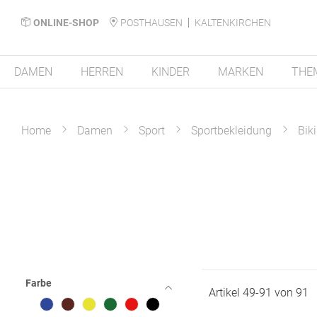
ONLINE-SHOP
POSTHAUSEN
KALTENKIRCHEN
DAMEN
HERREN
KINDER
MARKEN
THE
Home
Damen
Sport
Sportbekleidung
Bik
Farbe
Artikel
49
-
91
von
91