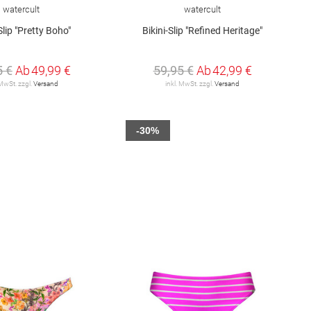
watercult
watercult
Slip "Pretty Boho"
Bikini-Slip "Refined Heritage"
5 €
Ab
49,99 €
59,95 €
Ab
42,99 €
 MwSt. zzgl.
Versand
inkl. MwSt. zzgl.
Versand
-30%