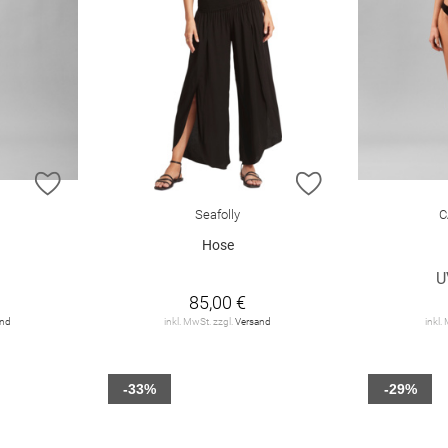
ZUR WUNSCHLISTE HINZUFÜGEN
ZUR WUNSCHLIST
Seafolly
C
Hose
€
U
85,00 €
and
inkl. MwSt. zzgl.
Versand
inkl.
-33%
-29%