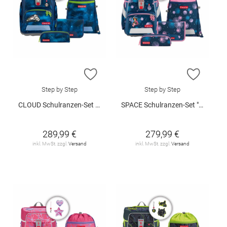
ZUR WUNSCHLISTE HINZUFÜGEN
ZUR W
Step by Step
Step by Step
CLOUD Schulranzen-Set "Starship Galactus"
SPACE Schulranzen-Set "Mermaid Delia"
289,99 €
279,99 €
inkl. MwSt. zzgl.
Versand
inkl. MwSt. zzgl.
Versand