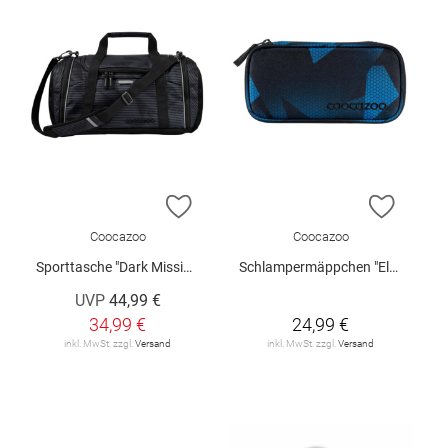
ZUR WUNSCHLISTE HINZUFÜGEN
ZUR W
Coocazoo
Coocazoo
Sporttasche "Dark Mission"
Schlampermäppchen "Electric Ice"
UVP
44,99 €
34,99 €
24,99 €
inkl. MwSt. zzgl.
Versand
inkl. MwSt. zzgl.
Versand