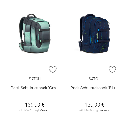
ZUR WUNSCHLISTE HINZUFÜGEN
ZUR W
SATCH
SATCH
Pack Schulrucksack "Gradient Mint"
Pack Schulrucksack "Blue Tech"
139,99 €
139,99 €
inkl. MwSt. zzgl.
Versand
inkl. MwSt. zzgl.
Versand