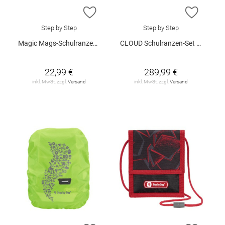
ZUR WUNSCHLISTE HINZUFÜGEN
ZUR W
Step by Step
Step by Step
Magic Mags-Schulranzenmotiv "Schleich - Rainbow Unicorn"
CLOUD Schulranzen-Set "Butterfly Maja", 5-teilig
22,99 €
289,99 €
inkl. MwSt. zzgl.
Versand
inkl. MwSt. zzgl.
Versand