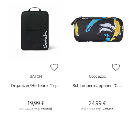
ZUR WUNSCHLISTE HINZUFÜGEN
ZUR W
SATCH
Coocazoo
Organizer/Heftebox "Triple Flex Schwarz"
Schlampermäppchen "Crazy Artnight"
19,99 €
24,99 €
inkl. MwSt. zzgl.
Versand
inkl. MwSt. zzgl.
Versand