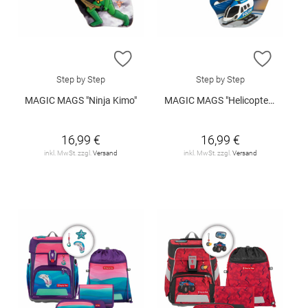
ZUR WUNSCHLISTE HINZUFÜGEN
ZUR W
Step by Step
Step by Step
MAGIC MAGS "Ninja Kimo"
MAGIC MAGS "Helicopter Sam"
16,99 €
16,99 €
inkl. MwSt. zzgl.
Versand
inkl. MwSt. zzgl.
Versand