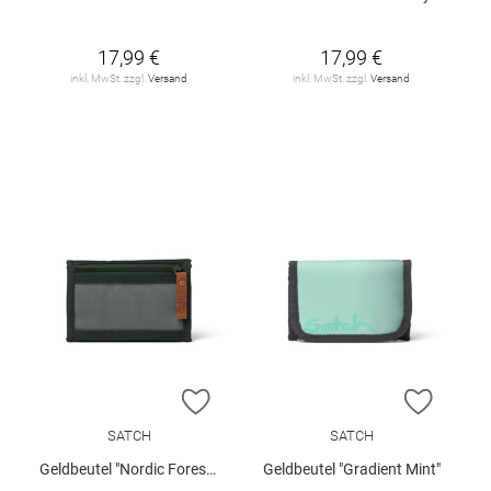
17,99 €
17,99 €
inkl. MwSt. zzgl.
Versand
inkl. MwSt. zzgl.
Versand
ZUR WUNSCHLISTE HINZUFÜGEN
ZUR W
SATCH
SATCH
Geldbeutel "Nordic Forest Green"
Geldbeutel "Gradient Mint"