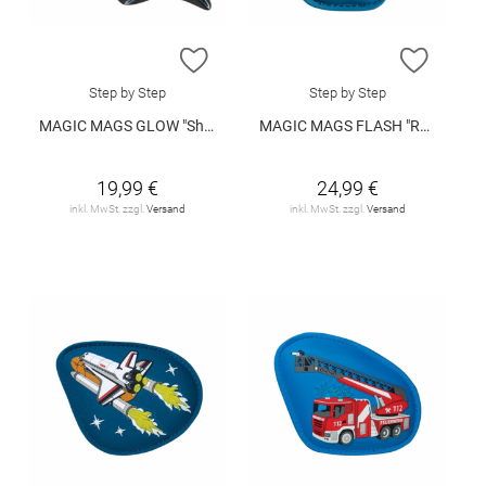
ZUR WUNSCHLISTE HINZUFÜGEN
ZUR W
Step by Step
Step by Step
MAGIC MAGS GLOW "Shark Dexter"
MAGIC MAGS FLASH "Robot Nino"
19,99 €
24,99 €
inkl. MwSt. zzgl.
Versand
inkl. MwSt. zzgl.
Versand