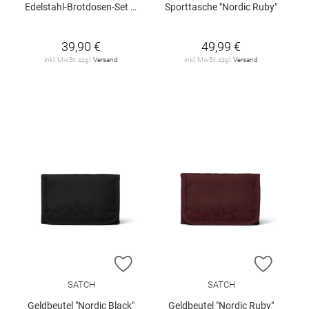
Edelstahl-Brotdosen-Set "Tiger"
Sporttasche "Nordic Ruby"
39,90 €
49,99 €
inkl. MwSt. zzgl.
Versand
inkl. MwSt. zzgl.
Versand
ZUR WUNSCHLISTE HINZUFÜGEN
ZUR W
SATCH
SATCH
Geldbeutel "Nordic Black"
Geldbeutel "Nordic Ruby"