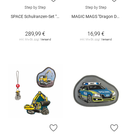
Step by Step
Step by Step
SPACE Schulranzen-Set "Ninja Yuma"
MAGIC MAGS "Dragon Drako"
289,99 €
16,99 €
inkl. MwSt. zzgl.
Versand
inkl. MwSt. zzgl.
Versand
ZUR WUNSCHLISTE HINZUFÜGEN
ZUR W