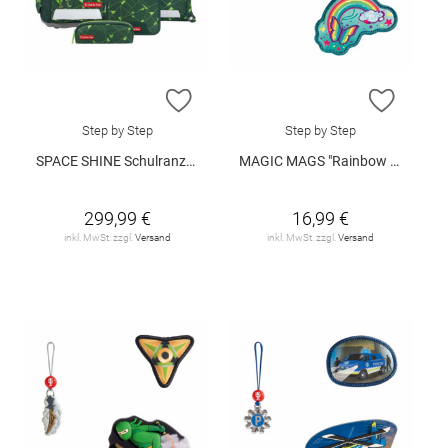
ZUR WUNSCHLISTE HINZUFÜGEN
ZUR W
Step by Step
Step by Step
SPACE SHINE Schulranzen-Set "Dino Night Tyro"
MAGIC MAGS "Rainbow Ria"
299,99 €
16,99 €
inkl. MwSt. zzgl.
Versand
inkl. MwSt. zzgl.
Versand