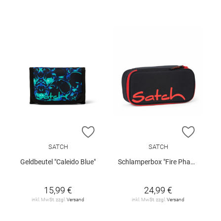
ZUR WUNSCHLISTE HINZUFÜGEN
ZUR W
SATCH
SATCH
Geldbeutel "Caleido Blue"
Schlamperbox "Fire Phantom"
15,99 €
24,99 €
inkl. MwSt. zzgl.
Versand
inkl. MwSt. zzgl.
Versand