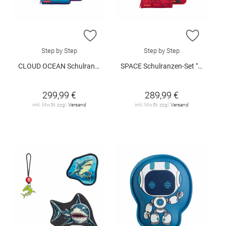
ZUR WUNSCHLISTE HINZUFÜGEN
ZUR W
Step by Step
Step by Step
CLOUD OCEAN Schulranzen-Set "Dolphin Lana"
SPACE Schulranzen-Set "Monster Truck Rocky"
299,99 €
289,99 €
inkl. MwSt. zzgl.
Versand
inkl. MwSt. zzgl.
Versand