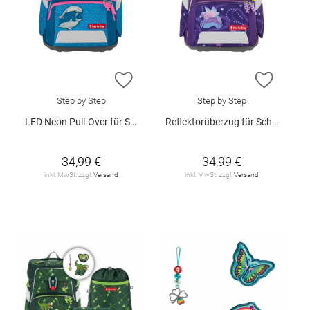
ZUR WUNSCHLISTE HINZUFÜGEN
ZUR W
Step by Step
Step by Step
LED Neon Pull-Over für SPACE, CLOUD, 2IN1 PLUS, GIANT & BASIS
Reflektorüberzug für Schulranzen
34,99 €
34,99 €
inkl. MwSt. zzgl.
Versand
inkl. MwSt. zzgl.
Versand