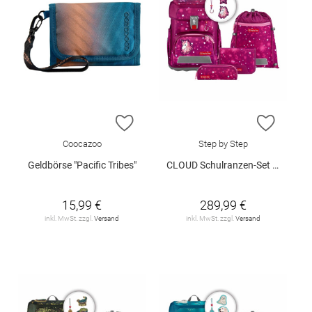
ZUR WUNSCHLISTE HINZUFÜGEN
ZUR W
Coocazoo
Step by Step
Geldbörse "Pacific Tribes"
CLOUD Schulranzen-Set "Sweet Unicorn Nuala"
15,99 €
289,99 €
inkl. MwSt. zzgl.
Versand
inkl. MwSt. zzgl.
Versand