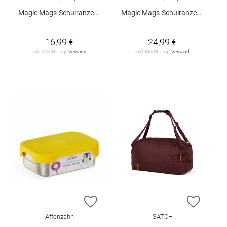
Magic Mags-Schulranzenmotiv "Sky Rocket"
Magic Mags-Schulranzenmotiv "Flash - Heart"
16,99 €
24,99 €
inkl. MwSt. zzgl.
Versand
inkl. MwSt. zzgl.
Versand
ZUR WUNSCHLISTE HINZUFÜGEN
ZUR W
Affenzahn
SATCH