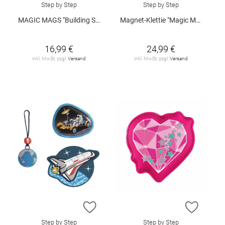
Step by Step
Step by Step
MAGIC MAGS "Building Site"
Magnet-Klettie "Magic Mags Flash - Police Alarm"
16,99 €
24,99 €
inkl. MwSt. zzgl.
Versand
inkl. MwSt. zzgl.
Versand
ZUR WUNSCHLISTE HINZUFÜGEN
ZUR W
Step by Step
Step by Step