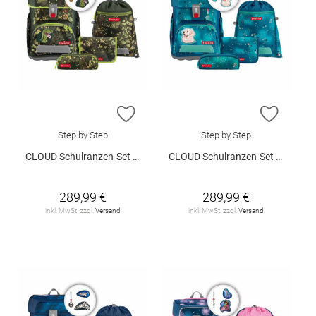
ZUR WUNSCHLISTE HINZUFÜGEN
ZUR W
Step by Step
Step by Step
CLOUD Schulranzen-Set "Dino Torex"
CLOUD Schulranzen-Set "Dog Basty"
289,99 €
289,99 €
inkl. MwSt. zzgl.
Versand
inkl. MwSt. zzgl.
Versand