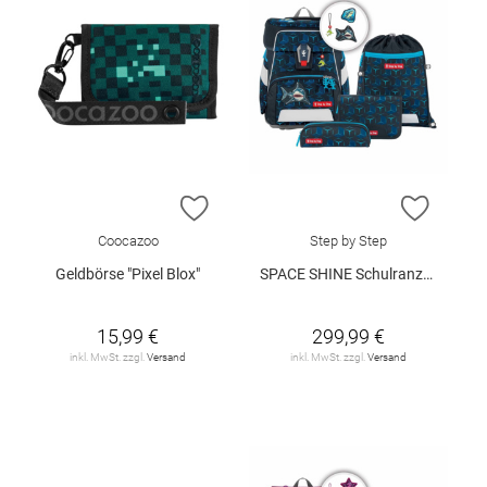
ZUR WUNSCHLISTE HINZUFÜGEN
ZUR W
Coocazoo
Step by Step
Geldbörse "Pixel Blox"
SPACE SHINE Schulranzen-Set "Shark Dexter"
15,99 €
299,99 €
inkl. MwSt. zzgl.
Versand
inkl. MwSt. zzgl.
Versand