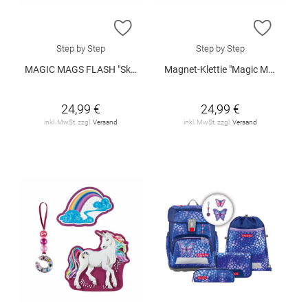
ZUR WUNSCHLISTE HINZUFÜGEN
ZUR W
Step by Step
Step by Step
MAGIC MAGS FLASH "Sky Rocket Ilay"
Magnet-Klettie "Magic Mags Flash - Fire Engine Buzz"
24,99 €
24,99 €
inkl. MwSt. zzgl.
Versand
inkl. MwSt. zzgl.
Versand