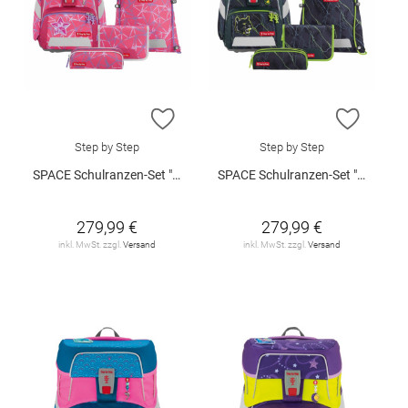
ZUR WUNSCHLISTE HINZUFÜGEN
ZUR W
Step by Step
Step by Step
SPACE Schulranzen-Set "Star Stella"
SPACE Schulranzen-Set "Danger Cat Chiko"
279,99 €
279,99 €
inkl. MwSt. zzgl.
Versand
inkl. MwSt. zzgl.
Versand