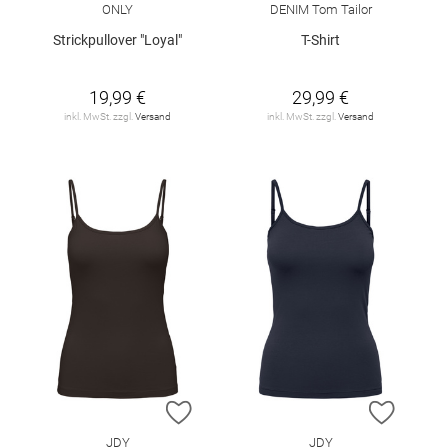
ONLY
DENIM Tom Tailor
Strickpullover "Loyal"
T-Shirt
19,99 €
29,99 €
inkl. MwSt. zzgl.
Versand
inkl. MwSt. zzgl.
Versand
ZUR WUNSCHLISTE HINZUFÜGEN
ZUR W
JDY
JDY