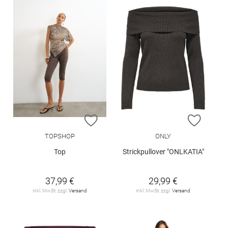
ZUR WUNSCHLISTE HINZUFÜGEN
ZUR W
TOPSHOP
ONLY
Top
Strickpullover "ONLKATIA"
37,99 €
29,99 €
inkl. MwSt. zzgl.
Versand
inkl. MwSt. zzgl.
Versand