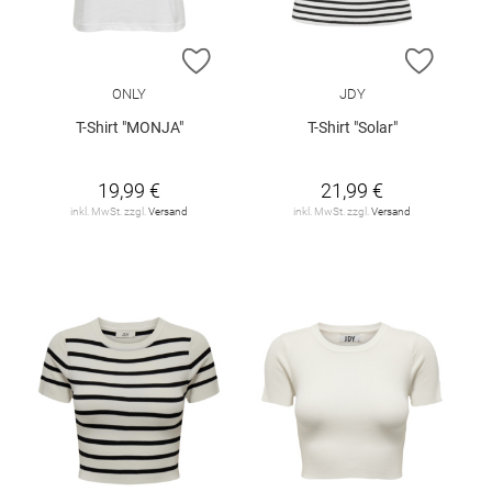
ZUR WUNSCHLISTE HINZUFÜGEN
ZUR W
ONLY
JDY
T-Shirt "MONJA"
T-Shirt "Solar"
19,99 €
21,99 €
inkl. MwSt. zzgl.
Versand
inkl. MwSt. zzgl.
Versand