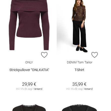
ZUR WUNSCHLISTE HINZUFÜGEN
ZUR W
ONLY
DENIM Tom Tailor
Strickpullover "ONLKATIA"
T-Shirt
29,99 €
35,99 €
inkl. MwSt. zzgl.
Versand
inkl. MwSt. zzgl.
Versand