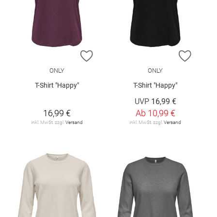
ZUR WUNSCHLISTE HINZUFÜGEN
ZUR W
ONLY
ONLY
T-Shirt "Happy"
T-Shirt "Happy"
UVP
16,99 €
16,99 €
Ab
10,99 €
inkl. MwSt. zzgl.
Versand
inkl. MwSt. zzgl.
Versand