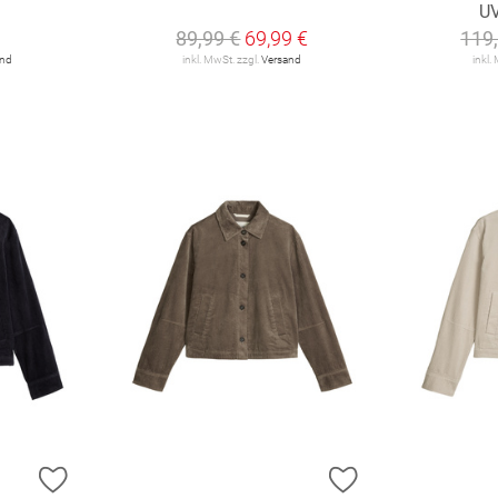
U
89,99 €
69,99 €
119
and
inkl. MwSt. zzgl.
Versand
inkl.
ZUR WUNSCHLISTE HINZUFÜGEN
ZUR WUNSCHLIST