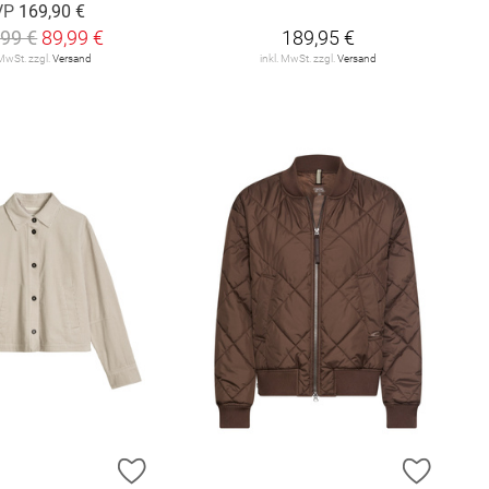
VP
169,90 €
,99 €
89,99 €
189,95 €
 MwSt. zzgl.
Versand
inkl. MwSt. zzgl.
Versand
E HINZUFÜGEN
ZUR WUNSCHLISTE HINZUFÜGEN
ZUR W