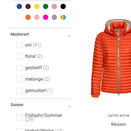
Musterart
uni
41
floral
2
gestreift
2
melange
2
gemustert
1
kariert
1
Saison
Frühjahr/Sommer
camel active
29
Blouson
Herbst/Winter
15