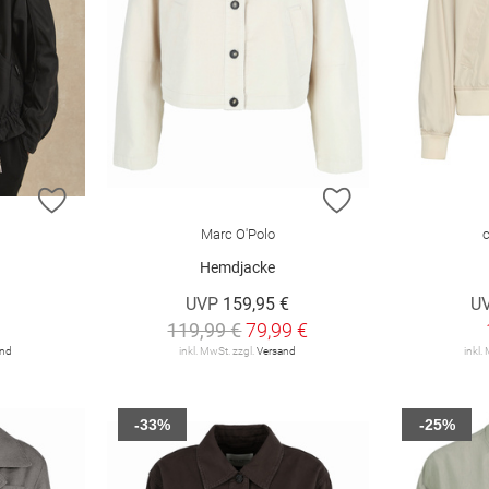
ZUR WUNSCHLISTE HINZUFÜGEN
ZUR WUNSCHLIST
Marc O'Polo
Hemdjacke
UVP
159,95 €
U
119,99 €
79,99 €
and
inkl. MwSt. zzgl.
Versand
inkl.
-33%
-25%