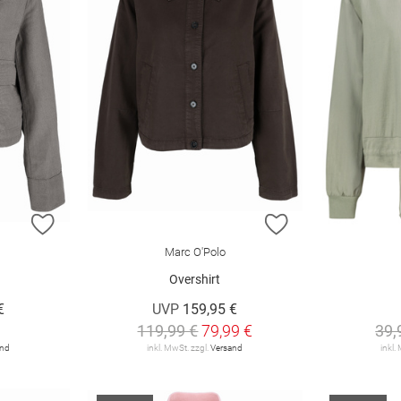
ZUR WUNSCHLISTE HINZUFÜGEN
ZUR WUNSCHLIST
Marc O'Polo
Overshirt
€
UVP
159,95 €
119,99 €
79,99 €
39,
and
inkl. MwSt. zzgl.
Versand
inkl.