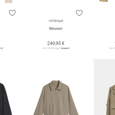
ZUR WUNSCHLISTE HINZUFÜGEN
ZUR WUNSCHLIST
rich&royal
Blouson
249,95 €
and
inkl. MwSt. zzgl.
Versand
inkl.