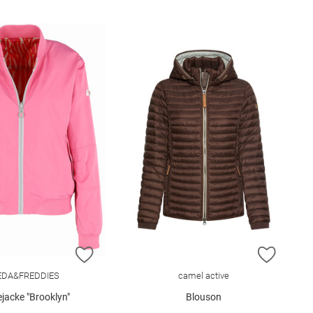
E HINZUFÜGEN
ZUR WUNSCHLISTE HINZUFÜGEN
ZUR W
EDA&FREDDIES
camel active
jacke "Brooklyn"
Blouson