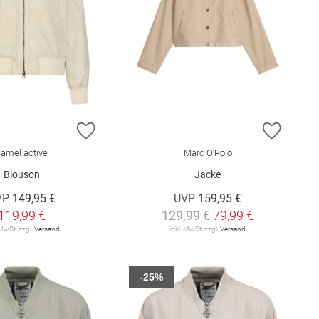
E HINZUFÜGEN
ZUR WUNSCHLISTE HINZUFÜGEN
ZUR W
camel active
Marc O'Polo
Blouson
Jacke
VP
149,95 €
UVP
159,95 €
119,99 €
129,99 €
79,99 €
 MwSt. zzgl.
Versand
inkl. MwSt. zzgl.
Versand
-25%