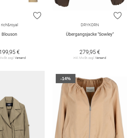
E HINZUFÜGEN
ZUR WUNSCHLISTE HINZUFÜGEN
ZUR W
rich&royal
DRYKORN
Blouson
Übergangsjacke "Sowley"
199,95 €
279,95 €
 MwSt. zzgl.
Versand
inkl. MwSt. zzgl.
Versand
-14%