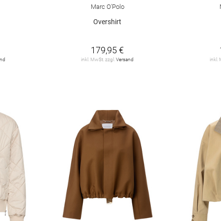
Marc O'Polo
Overshirt
179,95 €
and
inkl. MwSt. zzgl.
Versand
inkl.