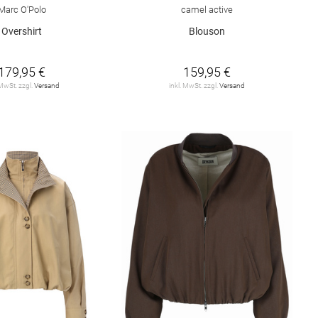
Marc O'Polo
camel active
Overshirt
Blouson
179,95 €
159,95 €
 MwSt. zzgl.
Versand
inkl. MwSt. zzgl.
Versand