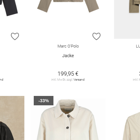
ZUR WUNSCHLISTE HINZUFÜGEN
ZUR WUNSCHLIST
Marc O'Polo
L
Jacke
199,95 €
and
inkl. MwSt. zzgl.
Versand
inkl.
-33%