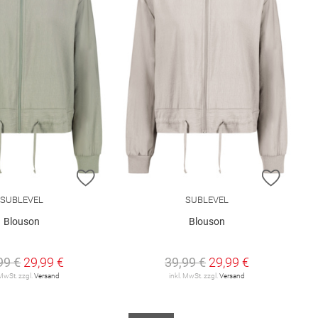
E HINZUFÜGEN
ZUR WUNSCHLISTE HINZUFÜGEN
ZUR W
SUBLEVEL
SUBLEVEL
Blouson
Blouson
99 €
29,99 €
39,99 €
29,99 €
 MwSt. zzgl.
Versand
inkl. MwSt. zzgl.
Versand