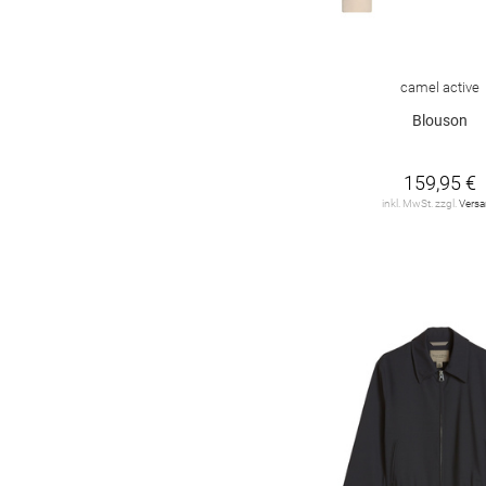
camel active
Blouson
159,95 €
inkl. MwSt. zzgl.
Vers