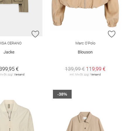
E HINZUFÜGEN
ZUR WUNSCHLISTE HINZUFÜGEN
ZUR W
UISA CERANO
Marc O'Polo
Jacke
Blouson
399,95 €
139,99 €
119,99 €
 MwSt. zzgl.
Versand
inkl. MwSt. zzgl.
Versand
-38%