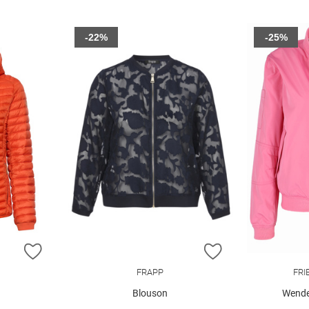
-22%
-25%
ZUR WUNSCHLISTE HINZUFÜGEN
ZUR WUNSCHLIST
FRAPP
FRI
Blouson
Wende