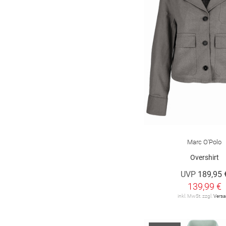
Marc O'Polo
Overshirt
UVP
189,95 
139,99 €
inkl. MwSt. zzgl.
Vers