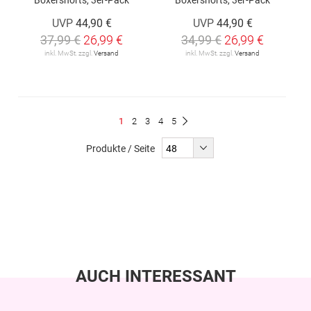
UVP
44,90 €
UVP
44,90 €
37,99 €
26,99 €
34,99 €
26,99 €
inkl. MwSt. zzgl.
Versand
inkl. MwSt. zzgl.
Versand
Seite
Du
Seite
Seite
Seite
Seite
1
2
3
4
5
Seite
Weiter
liest
Produkte / Seite
gerade
Seite
AUCH INTERESSANT