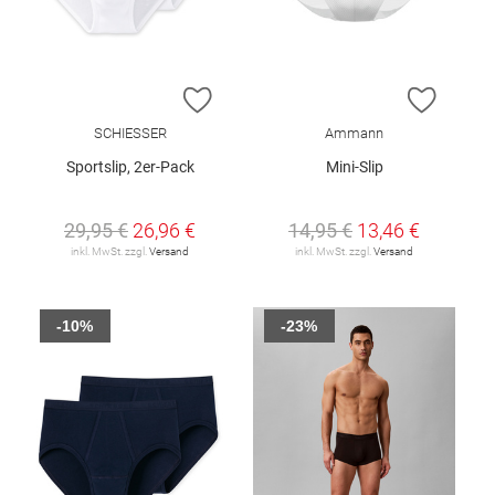
ZUR WUNSCHLISTE HINZUFÜGEN
ZUR W
SCHIESSER
Ammann
Sportslip, 2er-Pack
Mini-Slip
29,95 €
26,96 €
14,95 €
13,46 €
inkl. MwSt. zzgl.
Versand
inkl. MwSt. zzgl.
Versand
-10%
-23%