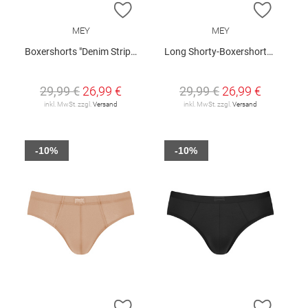
ZUR WUNSCHLISTE HINZUFÜGEN
ZUR W
MEY
MEY
Boxershorts "Denim Stripes"
Long Shorty-Boxershorts "Business Class"
29,99 €
26,99 €
29,99 €
26,99 €
inkl. MwSt. zzgl.
Versand
inkl. MwSt. zzgl.
Versand
-10%
-10%
ZUR WUNSCHLISTE HINZUFÜGEN
ZUR W