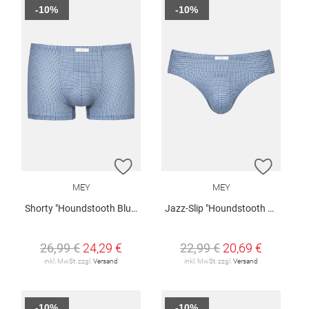
-10%
-10%
ZUR WUNSCHLISTE HINZUFÜGEN
ZUR W
MEY
MEY
Shorty "Houndstooth Blue"
Jazz-Slip "Houndstooth Blue"
26,99 €
24,29 €
22,99 €
20,69 €
inkl. MwSt. zzgl.
Versand
inkl. MwSt. zzgl.
Versand
-10%
-10%