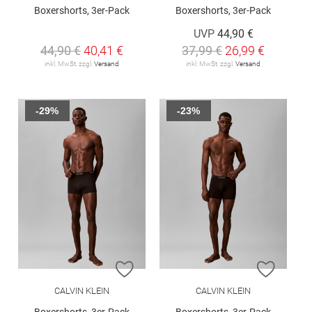
Boxershorts, 3er-Pack
Boxershorts, 3er-Pack
UVP
44,90 €
44,90 €
40,41 €
37,99 €
26,99 €
inkl. MwSt. zzgl.
Versand
inkl. MwSt. zzgl.
Versand
-29%
-23%
ZUR WUNSCHLISTE HINZUFÜGEN
ZUR W
CALVIN KLEIN
CALVIN KLEIN
Boxershorts, 3er-Pack
Boxershorts, 3er-Pack