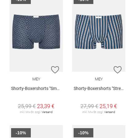
ZUR WUNSCHLISTE HINZUFÜGEN
ZUR W
MEY
MEY
Shorty-Boxershorts "Smart Chains"
Shorty-Boxershorts "Stream Stripes"
25,99 €
23,39 €
27,99 €
25,19 €
inkl. MwSt. zzgl.
Versand
inkl. MwSt. zzgl.
Versand
-10%
-10%