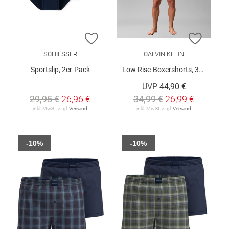
ZUR WUNSCHLISTE HINZUFÜGEN
ZUR W
SCHIESSER
CALVIN KLEIN
Sportslip, 2er-Pack
Low Rise-Boxershorts, 3er-Pack
UVP
44,90 €
29,95 €
26,96 €
34,99 €
26,99 €
inkl. MwSt. zzgl.
Versand
inkl. MwSt. zzgl.
Versand
-10%
-10%