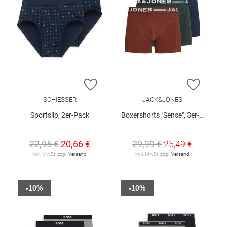
ZUR WUNSCHLISTE HINZUFÜGEN
ZUR W
SCHIESSER
JACK&JONES
Sportslip, 2er-Pack
Boxershorts "Sense", 3er-Pack
22,95 €
20,66 €
29,99 €
25,49 €
inkl. MwSt. zzgl.
Versand
inkl. MwSt. zzgl.
Versand
-10%
-10%