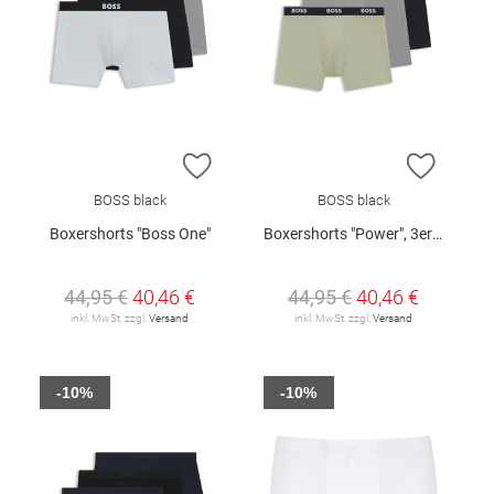
ZUR WUNSCHLISTE HINZUFÜGEN
ZUR W
BOSS black
BOSS black
Boxershorts "Boss One"
Boxershorts "Power", 3er-Pack
44,95 €
40,46 €
44,95 €
40,46 €
inkl. MwSt. zzgl.
Versand
inkl. MwSt. zzgl.
Versand
-10%
-10%