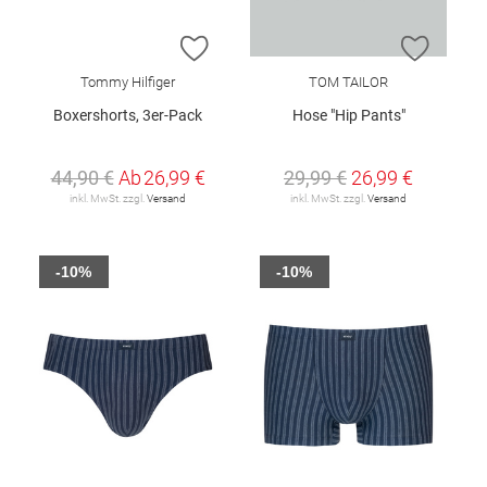
ZUR WUNSCHLISTE HINZUFÜGEN
ZUR W
Tommy Hilfiger
TOM TAILOR
Boxershorts, 3er-Pack
Hose "Hip Pants"
44,90 €
Ab
26,99 €
29,99 €
26,99 €
inkl. MwSt. zzgl.
Versand
inkl. MwSt. zzgl.
Versand
-10%
-10%