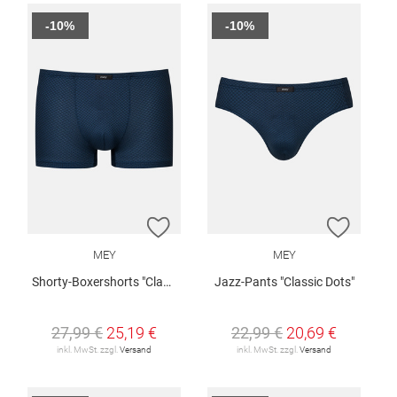
-10%
-10%
ZUR WUNSCHLISTE HINZUFÜGEN
ZUR W
MEY
MEY
Shorty-Boxershorts "Classic Dots"
Jazz-Pants "Classic Dots"
27,99 €
25,19 €
22,99 €
20,69 €
inkl. MwSt. zzgl.
Versand
inkl. MwSt. zzgl.
Versand