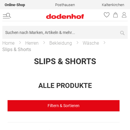
Online-Shop
Posthausen
Kaltenkirchen
Su
Home
Herren
Bekleidung
Wäsche
Slips & Shorts
SLIPS & SHORTS
ALLE PRODUKTE
Filtern & Sortieren