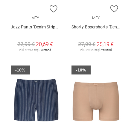
ZUR WUNSCHLISTE HINZUFÜGEN
ZUR W
MEY
MEY
Jazz-Pants "Denim Stripes"
Shorty-Boxershorts "Denim Stripes"
22,99 €
20,69 €
27,99 €
25,19 €
inkl. MwSt. zzgl.
Versand
inkl. MwSt. zzgl.
Versand
-10%
-10%