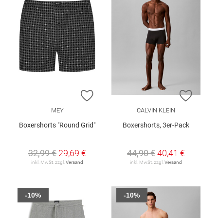
ZUR WUNSCHLISTE HINZUFÜGEN
ZUR W
MEY
CALVIN KLEIN
Boxershorts "Round Grid"
Boxershorts, 3er-Pack
32,99 €
29,69 €
44,90 €
40,41 €
inkl. MwSt. zzgl.
Versand
inkl. MwSt. zzgl.
Versand
-10%
-10%