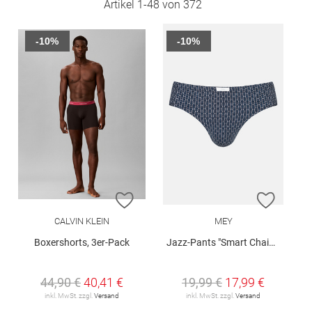
Artikel
1
-
48
von
372
-10%
-10%
ZUR WUNSCHLISTE HINZUFÜGEN
ZUR W
CALVIN KLEIN
MEY
Boxershorts, 3er-Pack
Jazz-Pants "Smart Chains"
44,90 €
40,41 €
19,99 €
17,99 €
inkl. MwSt. zzgl.
Versand
inkl. MwSt. zzgl.
Versand