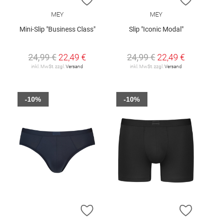
MEY
MEY
Mini-Slip "Business Class"
Slip "Iconic Modal"
24,99 €
22,49 €
24,99 €
22,49 €
inkl. MwSt. zzgl.
Versand
inkl. MwSt. zzgl.
Versand
-10%
-10%
ZUR WUNSCHLISTE HINZUFÜGEN
ZUR W