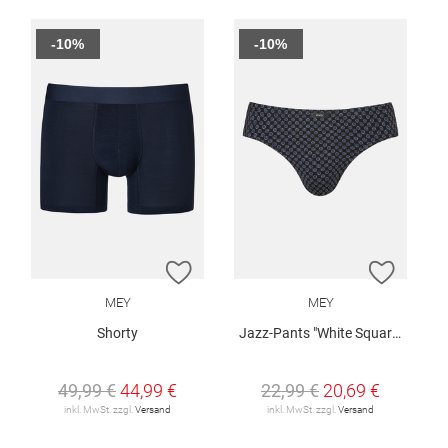
-10%
-10%
ZUR WUNSCHLISTE HINZUFÜGEN
ZUR W
MEY
MEY
Shorty
Jazz-Pants "White Squares"
49,99 €
44,99 €
22,99 €
20,69 €
inkl. MwSt. zzgl.
Versand
inkl. MwSt. zzgl.
Versand