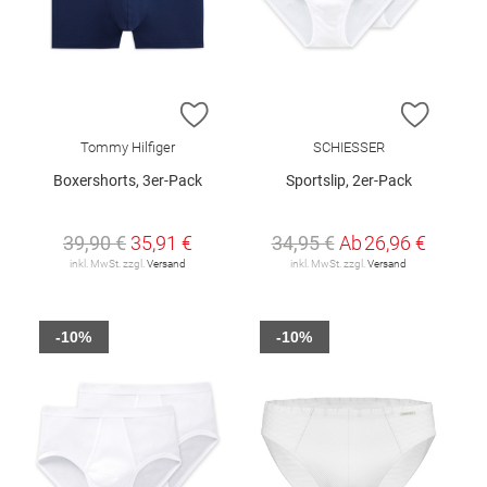
ZUR WUNSCHLISTE HINZUFÜGEN
ZUR W
Tommy Hilfiger
SCHIESSER
Boxershorts, 3er-Pack
Sportslip, 2er-Pack
39,90 €
35,91 €
34,95 €
Ab
26,96 €
inkl. MwSt. zzgl.
Versand
inkl. MwSt. zzgl.
Versand
-10%
-10%