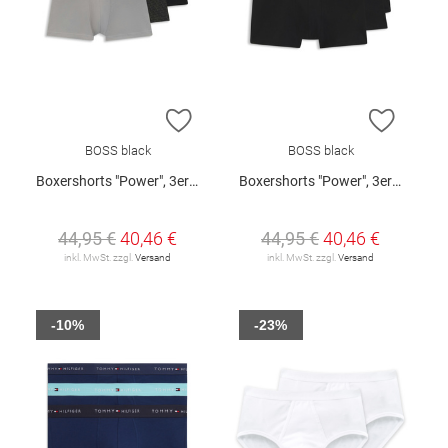
ZUR WUNSCHLISTE HINZUFÜGEN
ZUR W
BOSS black
BOSS black
Boxershorts "Power", 3er-Pack
Boxershorts "Power", 3er-Pack
44,95 €
40,46 €
44,95 €
40,46 €
inkl. MwSt. zzgl.
Versand
inkl. MwSt. zzgl.
Versand
-10%
-23%