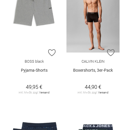
ZUR WUNSCHLISTE HINZUFÜGEN
ZUR W
BOSS black
CALVIN KLEIN
Pyjama-Shorts
Boxershorts, 3er-Pack
49,95 €
44,90 €
inkl. MwSt. zzgl.
Versand
inkl. MwSt. zzgl.
Versand