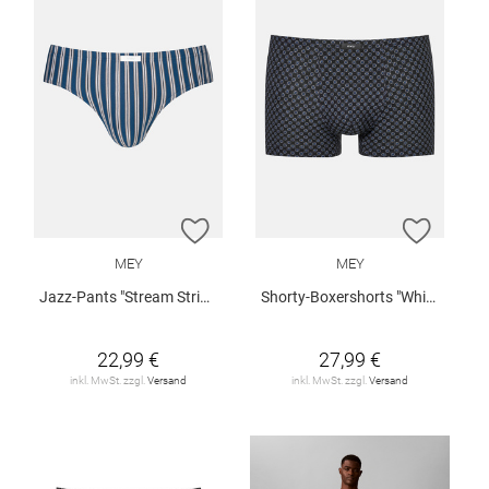
ZUR WUNSCHLISTE HINZUFÜGEN
ZUR W
MEY
MEY
Jazz-Pants "Stream Stripes"
Shorty-Boxershorts "White Squares"
22,99 €
27,99 €
inkl. MwSt. zzgl.
Versand
inkl. MwSt. zzgl.
Versand