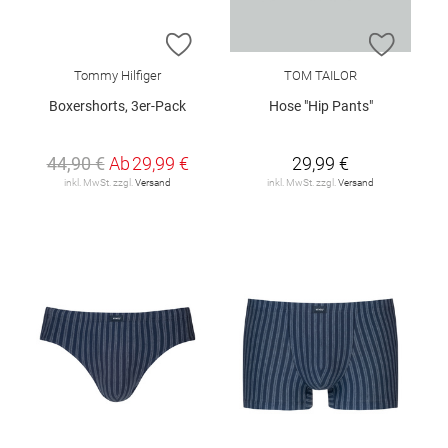
ZUR WUNSCHLISTE HINZUFÜGEN
ZUR W
Tommy Hilfiger
TOM TAILOR
Boxershorts, 3er-Pack
Hose "Hip Pants"
44,90 €
Ab
29,99 €
29,99 €
inkl. MwSt. zzgl.
Versand
inkl. MwSt. zzgl.
Versand