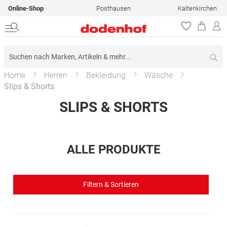
Online-Shop
Posthausen
Kaltenkirchen
Su
Home
Herren
Bekleidung
Wäsche
Slips & Shorts
SLIPS & SHORTS
ALLE PRODUKTE
Filtern & Sortieren