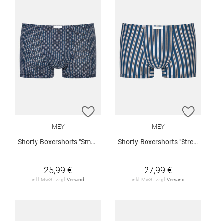
ZUR WUNSCHLISTE HINZUFÜGEN
ZUR W
MEY
MEY
Shorty-Boxershorts "Smart Chains"
Shorty-Boxershorts "Stream Stripes"
25,99 €
27,99 €
inkl. MwSt. zzgl.
Versand
inkl. MwSt. zzgl.
Versand