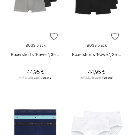
ZUR WUNSCHLISTE HINZUFÜGEN
ZUR W
BOSS black
BOSS black
Boxershorts "Power", 3er-Pack
Boxershorts "Power", 3er-Pack
44,95 €
44,95 €
inkl. MwSt. zzgl.
Versand
inkl. MwSt. zzgl.
Versand