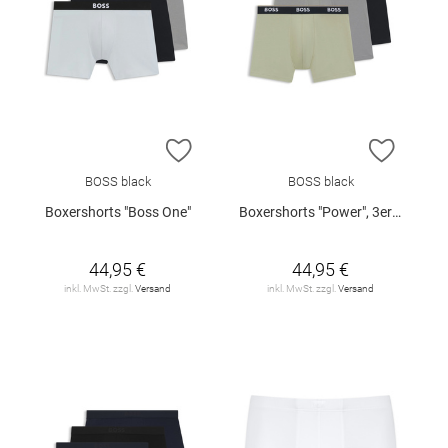
ZUR WUNSCHLISTE HINZUFÜGEN
ZUR W
BOSS black
BOSS black
Boxershorts "Boss One"
Boxershorts "Power", 3er-Pack
44,95 €
44,95 €
inkl. MwSt. zzgl.
Versand
inkl. MwSt. zzgl.
Versand