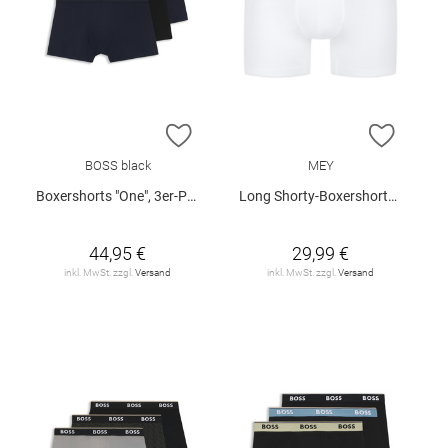
ZUR WUNSCHLISTE HINZUFÜGEN
ZUR W
BOSS black
MEY
Boxershorts "One", 3er-Pack
Long Shorty-Boxershorts "Business Class"
44,95 €
29,99 €
inkl. MwSt. zzgl.
Versand
inkl. MwSt. zzgl.
Versand