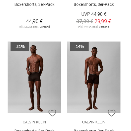
Boxershorts, 3er-Pack
Boxershorts, 3er-Pack
UVP
44,90 €
44,90 €
37,99 €
29,99 €
inkl. MwSt. zzgl.
Versand
inkl. MwSt. zzgl.
Versand
-21%
-14%
ZUR WUNSCHLISTE HINZUFÜGEN
ZUR W
CALVIN KLEIN
CALVIN KLEIN
Boxershorts, 3er-Pack
Boxershorts, 3er-Pack