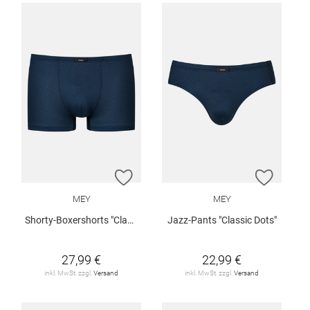
ZUR WUNSCHLISTE HINZUFÜGEN
ZUR W
MEY
MEY
Shorty-Boxershorts "Classic Dots"
Jazz-Pants "Classic Dots"
27,99 €
22,99 €
inkl. MwSt. zzgl.
Versand
inkl. MwSt. zzgl.
Versand