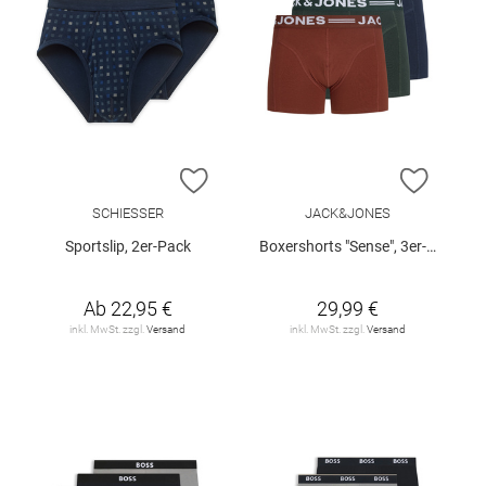
ZUR WUNSCHLISTE HINZUFÜGEN
ZUR W
SCHIESSER
JACK&JONES
Sportslip, 2er-Pack
Boxershorts "Sense", 3er-Pack
Ab
22,95 €
29,99 €
inkl. MwSt. zzgl.
Versand
inkl. MwSt. zzgl.
Versand