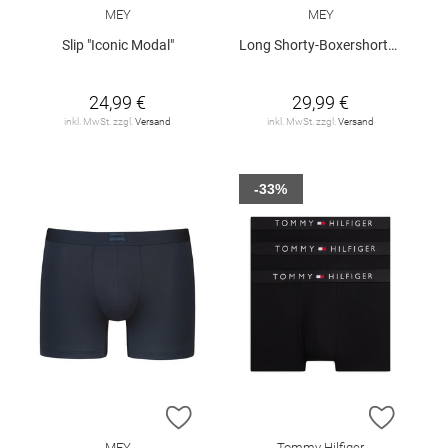
MEY
MEY
Slip "Iconic Modal"
Long Shorty-Boxershorts "Iconic Modal"
24,99 €
29,99 €
inkl. MwSt. zzgl.
Versand
inkl. MwSt. zzgl.
Versand
-33%
ZUR WUNSCHLISTE HINZUFÜGEN
ZUR W
MEY
Tommy Hilfiger