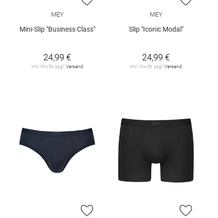
MEY
MEY
Mini-Slip "Business Class"
Slip "Iconic Modal"
24,99 €
24,99 €
inkl. MwSt. zzgl.
Versand
inkl. MwSt. zzgl.
Versand
ZUR WUNSCHLISTE HINZUFÜGEN
ZUR W