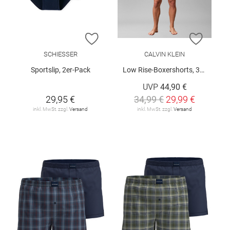
ZUR WUNSCHLISTE HINZUFÜGEN
ZUR W
SCHIESSER
CALVIN KLEIN
Sportslip, 2er-Pack
Low Rise-Boxershorts, 3er-Pack
UVP
44,90 €
29,95 €
34,99 €
29,99 €
inkl. MwSt. zzgl.
Versand
inkl. MwSt. zzgl.
Versand