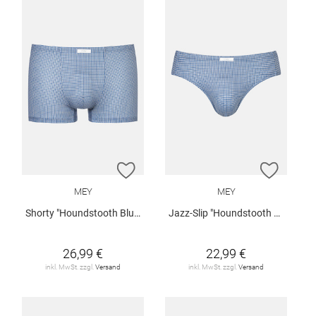
ZUR WUNSCHLISTE HINZUFÜGEN
ZUR W
MEY
MEY
Shorty "Houndstooth Blue"
Jazz-Slip "Houndstooth Blue"
26,99 €
22,99 €
inkl. MwSt. zzgl.
Versand
inkl. MwSt. zzgl.
Versand