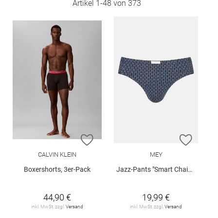
Artikel
1
-
48
von
373
ZUR WUNSCHLISTE HINZUFÜGEN
ZUR W
CALVIN KLEIN
MEY
Boxershorts, 3er-Pack
Jazz-Pants "Smart Chains"
44,90 €
19,99 €
inkl. MwSt. zzgl.
Versand
inkl. MwSt. zzgl.
Versand