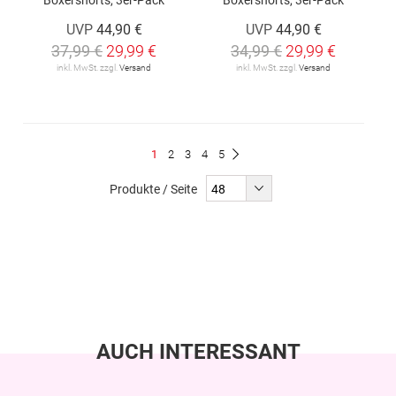
UVP
44,90 €
UVP
44,90 €
37,99 €
29,99 €
34,99 €
29,99 €
inkl. MwSt. zzgl.
Versand
inkl. MwSt. zzgl.
Versand
Seite
Du
Seite
Seite
Seite
Seite
1
2
3
4
5
Seite
Weiter
liest
Produkte / Seite
gerade
Seite
AUCH INTERESSANT