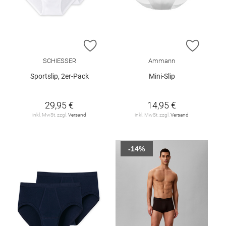
ZUR WUNSCHLISTE HINZUFÜGEN
ZUR W
SCHIESSER
Ammann
Sportslip, 2er-Pack
Mini-Slip
29,95 €
14,95 €
inkl. MwSt. zzgl.
Versand
inkl. MwSt. zzgl.
Versand
-14%