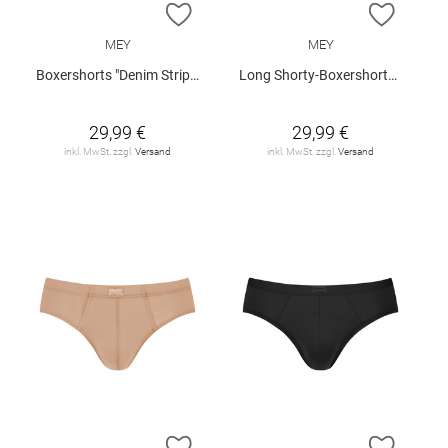
ZUR WUNSCHLISTE HINZUFÜGEN
ZUR W
MEY
MEY
Boxershorts "Denim Stripes"
Long Shorty-Boxershorts "Business Class"
29,99 €
29,99 €
inkl. MwSt. zzgl.
Versand
inkl. MwSt. zzgl.
Versand
ZUR WUNSCHLISTE HINZUFÜGEN
ZUR W