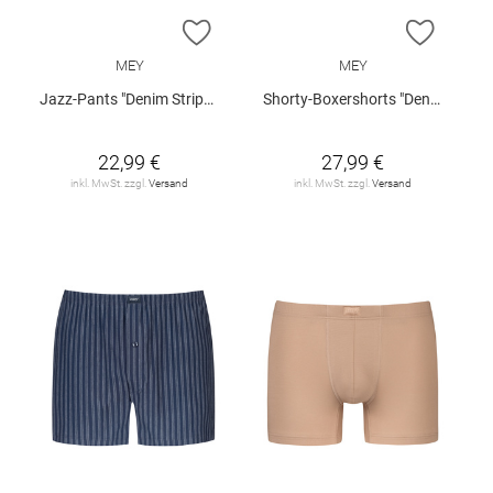
ZUR WUNSCHLISTE HINZUFÜGEN
ZUR W
MEY
MEY
Jazz-Pants "Denim Stripes"
Shorty-Boxershorts "Denim Stripes"
22,99 €
27,99 €
inkl. MwSt. zzgl.
Versand
inkl. MwSt. zzgl.
Versand