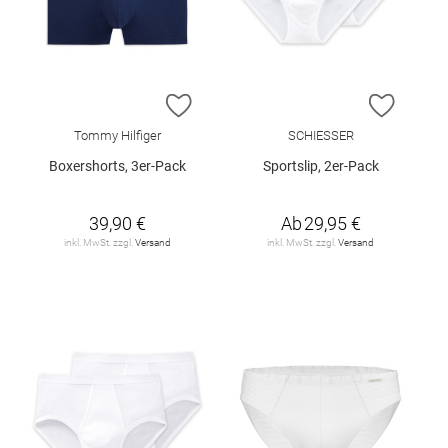
ZUR WUNSCHLISTE HINZUFÜGEN
ZUR W
Tommy Hilfiger
SCHIESSER
Boxershorts, 3er-Pack
Sportslip, 2er-Pack
39,90 €
Ab
29,95 €
inkl. MwSt. zzgl.
Versand
inkl. MwSt. zzgl.
Versand