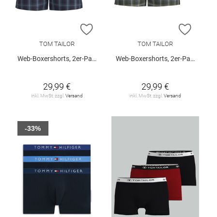
ZUR WUNSCHLISTE HINZUFÜGEN
ZUR W
TOM TAILOR
TOM TAILOR
Web-Boxershorts, 2er-Pack
Web-Boxershorts, 2er-Pack
29,99 €
29,99 €
inkl. MwSt. zzgl.
Versand
inkl. MwSt. zzgl.
Versand
-33%