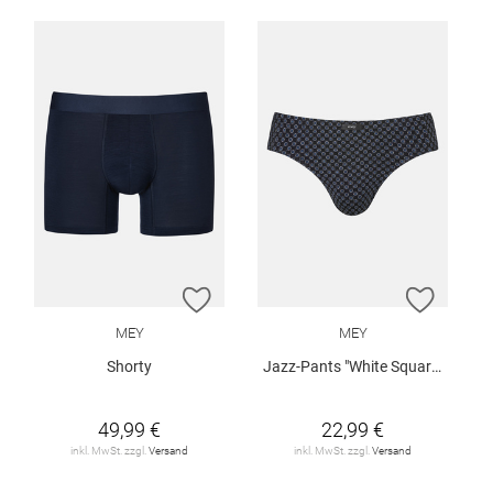
ZUR WUNSCHLISTE HINZUFÜGEN
ZUR W
MEY
MEY
Shorty
Jazz-Pants "White Squares"
49,99 €
22,99 €
inkl. MwSt. zzgl.
Versand
inkl. MwSt. zzgl.
Versand