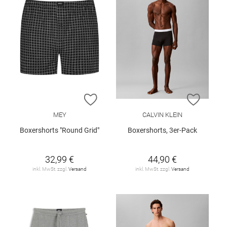
ZUR WUNSCHLISTE HINZUFÜGEN
ZUR W
MEY
CALVIN KLEIN
Boxershorts "Round Grid"
Boxershorts, 3er-Pack
32,99 €
44,90 €
inkl. MwSt. zzgl.
Versand
inkl. MwSt. zzgl.
Versand